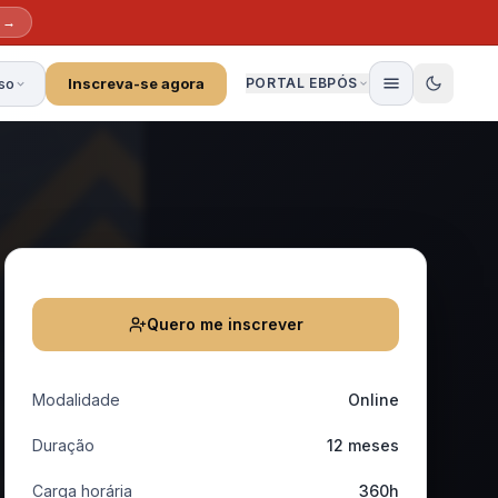
 →
so
Inscreva-se agora
PORTAL EBPÓS
Quero me inscrever
Modalidade
Online
Duração
12 meses
Carga horária
360h