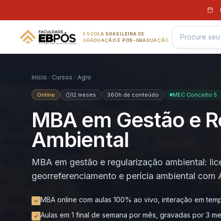
Pular para o conteúdo
ESCOLA BRASILEIRA DE
GRADUAÇÃO E PÓS-GRADUAÇÃO
Início
Cursos
Agro
Online
12 meses
360h de conteúdo
MEC Conceito 5
MBA em Gestão e R
Ambiental
MBA em gestão e regularização ambiental: li
georreferenciamento e perícia ambiental com 
MBA online com aulas 100% ao vivo, interação em temp
Aulas em 1 final de semana por mês, gravadas por 3 m