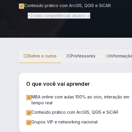
Conteúdo prático com ArcGIS, QGIS e SiCAR
+3 mais competências abaixo ↓
Sobre o curso
Professores
Informaçõ
O que você vai aprender
MBA online com aulas 100% ao vivo, interação em
tempo real
Conteúdo prático com ArcGIS, QGIS e SiCAR
Grupos VIP e networking nacional