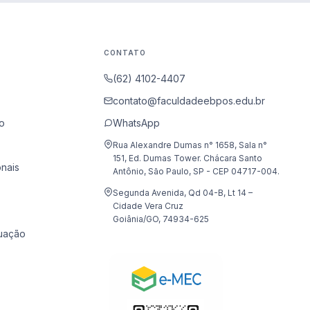
CONTATO
(62) 4102-4407
contato@faculdadeebpos.edu.br
o
WhatsApp
Rua Alexandre Dumas n° 1658, Sala n°
151, Ed. Dumas Tower. Chácara Santo
onais
Antônio, São Paulo, SP - CEP 04717-004.
Segunda Avenida, Qd 04-B, Lt 14 –
Cidade Vera Cruz
Goiânia/GO, 74934-625
uação