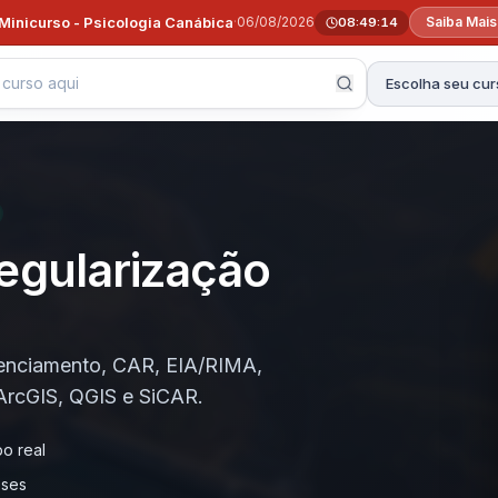
Minicurso - Psicologia Canábica
·
06/08/2026
Saiba Mais
08:49:13
Escolha seu cur
egularização
cenciamento, CAR, EIA/RIMA,
ArcGIS, QGIS e SiCAR.
o real
eses