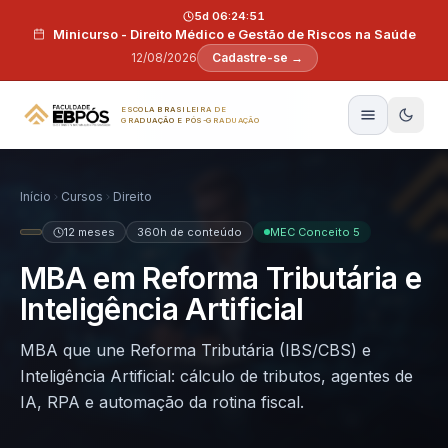
Pular para o conteúdo
5d 06:24:50
Minicurso - Direito Médico e Gestão de Riscos na Saúde
12/08/2026
Cadastre-se →
ESCOLA BRASILEIRA DE
GRADUAÇÃO E PÓS-GRADUAÇÃO
Início
Cursos
Direito
12 meses
360h de conteúdo
MEC Conceito 5
MBA em Reforma Tributária e
Inteligência Artificial
MBA que une Reforma Tributária (IBS/CBS) e
Inteligência Artificial: cálculo de tributos, agentes de
IA, RPA e automação da rotina fiscal.