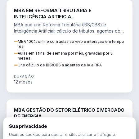
DIREITO
MBA EM REFORMA TRIBUTÁRIA E
INTELIGÊNCIA ARTIFICIAL
MBA que une Reforma Tributária (IBS/CBS) e
Inteligência Artificial: cálculo de tributos, agentes de
IA, RPA e automação da rotina fiscal.
MBA 100% online com aulas ao vivo e interação em tempo
real
Aulas em 1 final de semana por mês, gravadas por 3
meses
Une cálculo de IBS/CBS a agentes de IA e RPA
DURAÇÃO
12 meses
ENGENHARIA
MBA GESTÃO DO SETOR ELÉTRICO E MERCADO
DE ENERGIA
MBA que forma para o setor elétrico e o mercado de
Sua privacidade
energia: regulação, comercialização, geração,
Usamos cookies para operar o site, analisar o tráfego e
transmissão e revisão tarifária.