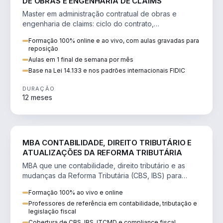
DE OBRAS E ENGENHARIA DE CLAIMS
Master em administração contratual de obras e
engenharia de claims: ciclo do contrato,
fundamentação de pleitos, delay analysis e FIDIC.
Formação 100% online e ao vivo, com aulas gravadas para
reposição
Aulas em 1 final de semana por mês
Base na Lei 14.133 e nos padrões internacionais FIDIC
DURAÇÃO
12 meses
DIREITO
MBA CONTABILIDADE, DIREITO TRIBUTÁRIO E
ATUALIZAÇÕES DA REFORMA TRIBUTÁRIA
MBA que une contabilidade, direito tributário e as
mudanças da Reforma Tributária (CBS, IBS) para
atuação estratégica no novo cenário.
Formação 100% ao vivo e online
Professores de referência em contabilidade, tributação e
legislação fiscal
Cobertura de CBS, IBS, ITCMD e compliance fiscal