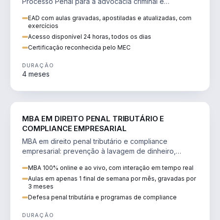
Processo Penal para a advocacia criminal e
concursos jurídicos.
EAD com aulas gravadas, apostiladas e atualizadas, com
exercícios
Acesso disponível 24 horas, todos os dias
Certificação reconhecida pelo MEC
DURAÇÃO
4 meses
DIREITO
MBA EM DIREITO PENAL TRIBUTÁRIO E
COMPLIANCE EMPRESARIAL
MBA em direito penal tributário e compliance
empresarial: prevenção à lavagem de dinheiro,
crimes tributários e auditoria.
MBA 100% online e ao vivo, com interação em tempo real
Aulas em apenas 1 final de semana por mês, gravadas por
3 meses
Defesa penal tributária e programas de compliance
DURAÇÃO