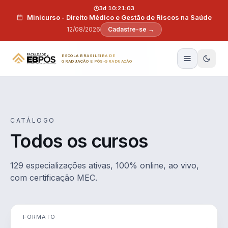
Pular para o conteúdo
3d 10:21:02
Minicurso - Direito Médico e Gestão de Riscos na Saúde
12/08/2026
Cadastre-se →
ESCOLA BRASILEIRA DE
GRADUAÇÃO E PÓS-GRADUAÇÃO
CATÁLOGO
Todos os cursos
129 especializações ativas, 100% online, ao vivo,
com certificação MEC.
FORMATO