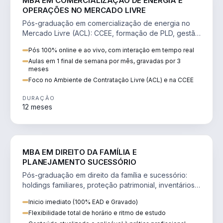
MBA EM COMERCIALIZAÇÃO DE ENERGIA E
OPERAÇÕES NO MERCADO LIVRE
Pós-graduação em comercialização de energia no
Mercado Livre (ACL): CCEE, formação de PLD, gestão
de risco e migração de clientes.
Pós 100% online e ao vivo, com interação em tempo real
Aulas em 1 final de semana por mês, gravadas por 3
meses
Foco no Ambiente de Contratação Livre (ACL) e na CCEE
DURAÇÃO
12 meses
DIREITO
MBA EM DIREITO DA FAMÍLIA E
PLANEJAMENTO SUCESSÓRIO
Pós-graduação em direito da família e sucessório:
holdings familiares, proteção patrimonial, inventários
e tributação da sucessão.
Inicio imediato (100% EAD e Gravado)
Flexibilidade total de horário e ritmo de estudo