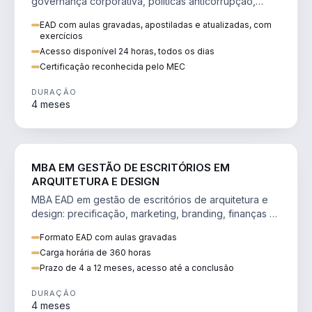
governança corporativa, políticas anticorrupção,
melhoria contínua e IA aplicada a processos.
EAD com aulas gravadas, apostiladas e atualizadas, com
exercícios
Acesso disponível 24 horas, todos os dias
Certificação reconhecida pelo MEC
DURAÇÃO
4 meses
ENGENHARIA
MBA EM GESTÃO DE ESCRITÓRIOS EM
ARQUITETURA E DESIGN
MBA EAD em gestão de escritórios de arquitetura e
design: precificação, marketing, branding, finanças e
gestão de equipes criativas.
Formato EAD com aulas gravadas
Carga horária de 360 horas
Prazo de 4 a 12 meses, acesso até a conclusão
DURAÇÃO
4 meses