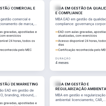
VENDA E MARKETING
STÃO COMERCIAL E
MBA EM GESTÃO DA QUALI
E COMPLIANCE
gestão comercial e
MBA EAD em gestão da qualida
cionamento de marca,
compliance: governança corpora
 marketing digital e
políticas anticorrupção, melhori
s gravadas, apostiladas e
EAD com aulas gravadas, apostila
to do consumidor na
contínua e IA aplicada a proces
 com exercícios
atualizadas, com exercícios
nível 24 horas, todos os
Acesso disponível 24 horas, todo
dias
o reconhecida pelo MEC
Certificação reconhecida pelo M
DURAÇÃO
4 meses
VENDA E MARKETING
STÃO DE MARKETING
MBA EM GESTÃO E
REGULARIZAÇÃO AMBIENT
ão EAD em gestão de
EO, branding, inbound,
MBA em gestão e regularização
ng e métricas web para
ambiental: licenciamento, CAR,
s gravadas, apostiladas e
entadas por dados.
EIA/RIMA, georreferenciamento