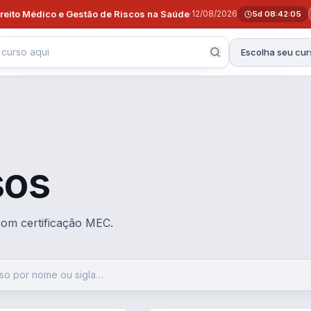
ireito Médico e Gestão de Riscos na Saúde
·
12/08/2026
5d 08:42:04
Escolha seu cur
sos
 com certificação MEC.