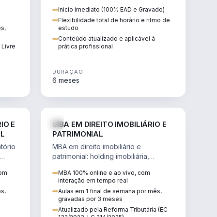
 de
proteção patrimonial, inventários e
Inicio imediato (100% EAD e Gravado)
tributação da sucessão.
Flexibilidade total de horário e ritmo de
ês,
estudo
Conteúdo atualizado e aplicável à
 Livre
prática profissional
DURAÇÃO
6 meses
IREITO
DIREITO
IO E
MBA EM DIREITO IMOBILIÁRIO E
IL
PATRIMONIAL
tório
MBA em direito imobiliário e
patrimonial: holding imobiliária,
io e
incorporações, loteamentos,
 em
MBA 100% online e ao vivo, com
contratos e impactos da Reforma
interação em tempo real
Tributária.
ês,
Aulas em 1 final de semana por mês,
gravadas por 3 meses
Atualizado pela Reforma Tributária (EC