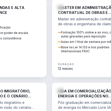
ENGE
NDAS E ALTA
MASTER EM ADMINISTRAÇ
NCE
CONTRATUAL DE OBRAS E
ENGENHARIA DE CLAIMS
Master em administração contrat
de obras e engenharia de claim
ficação
ciclo do contrato, fundamentaç
Formação 100% online e ao vivo,
ior poder de escala
pleitos, delay analysis e FIDIC.
aulas gravadas para reposição
s consistência
Aulas em 1 final de semana por m
Base na Lei 14.133 e nos padrões
internacionais FIDIC
DURAÇÃO
12 meses
DIREITO
ENGE
TO IMIGRATÓRIO,
MBA EM COMERCIALIZAÇÃO
O E O CENÁRIO
ENERGIA E OPERAÇÕES NO
ONAL
MERCADO LIVRE
o imigratório e
Pós-graduação em comercializ
om visão do cenário
de energia no Mercado Livre (A