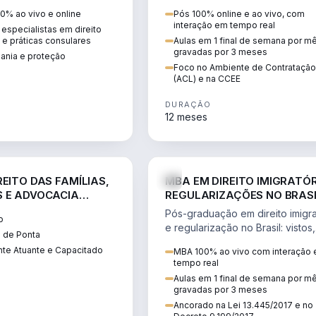
 vistos, cidadania,
CCEE, formação de PLD, gestão
0% ao vivo e online
Pós 100% online e ao vivo, com
 e consultoria
risco e migração de clientes.
interação em tempo real
especialistas em direito
.
l e práticas consulares
Aulas em 1 final de semana por m
gravadas por 3 meses
dania e proteção
Foco no Ambiente de Contratação
(ACL) e na CCEE
DURAÇÃO
12 meses
DIREITO
D
EITO DAS FAMÍLIAS,
MBA EM DIREITO IMIGRATÓR
 E ADVOCACIA
REGULARIZAÇÕES NO BRAS
ORÂNEA
Pós-graduação em direito imigra
o
e regularização no Brasil: vistos,
 de Ponta
residência, naturalização, refúg
te Atuante e Capacitado
MBA 100% ao vivo com interação
tributação do imigrante.
tempo real
Aulas em 1 final de semana por m
gravadas por 3 meses
Ancorado na Lei 13.445/2017 e no