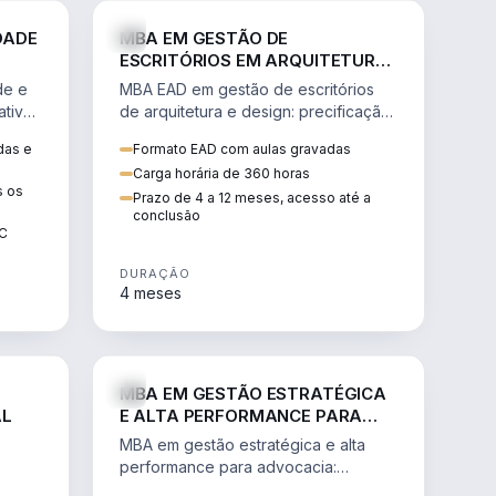
GESTÃO
ENGENHARIA
DADE
MBA EM GESTÃO DE
ESCRITÓRIOS EM ARQUITETURA
E DESIGN
de e
MBA EAD em gestão de escritórios
tiva,
de arquitetura e design: precificação,
a
marketing, branding, finanças e
das e
Formato EAD com aulas gravadas
sos.
gestão de equipes criativas.
Carga horária de 360 horas
s os
Prazo de 4 a 12 meses, acesso até a
conclusão
EC
DURAÇÃO
4 meses
AGRO
DIREITO
MBA EM GESTÃO ESTRATÉGICA
AL
E ALTA PERFORMANCE PARA
ADVOCACIA
MBA em gestão estratégica e alta
performance para advocacia:
 e
transformar o escritório num negócio