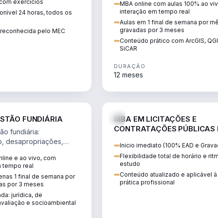
 com exercícios
MBA online com aulas 100% ao viv
perícia ambiental com ArcGIS, Q
interação em tempo real
nível 24 horas, todos os
SiCAR.
Aulas em 1 final de semana por m
gravadas por 3 meses
o reconhecida pelo MEC
Conteúdo prático com ArcGIS, QG
SiCAR
DURAÇÃO
12 meses
AGRO
D
STÃO FUNDIÁRIA
MBA EM LICITAÇÕES E
CONTRATAÇÕES PÚBLICAS
o fundiária:
ATUALIDADE
o, desapropriações,
Inicio imediato (100% EAD e Grava
 imóveis e licenciamento
Flexibilidade total de horário e ri
line e ao vivo, com
 projetos de
estudo
m tempo real
.
Conteúdo atualizado e aplicável à
nas 1 final de semana por
prática profissional
as por 3 meses
da: jurídica, de
valiação e socioambiental