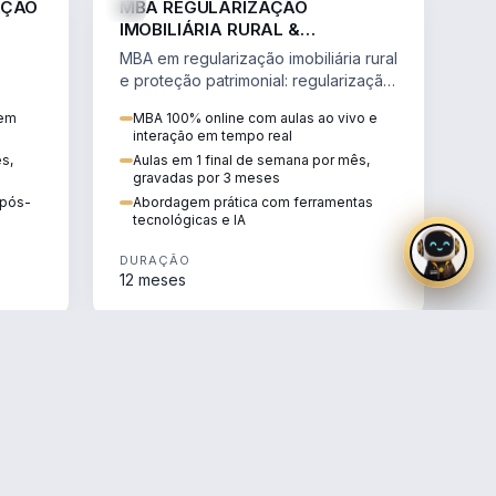
AÇÃO
MBA REGULARIZAÇÃO
IMOBILIÁRIA RURAL &
PROTEÇÃO PATRIMONIAL
MBA em regularização imobiliária rural
e proteção patrimonial: regularização
fundiária, contratos agrários e holding
 em
MBA 100% online com aulas ao vivo e
rural.
interação em tempo real
ês,
Aulas em 1 final de semana por mês,
gravadas por 3 meses
e pós-
Abordagem prática com ferramentas
tecnológicas e IA
DURAÇÃO
12 meses
AGRO
AGRO