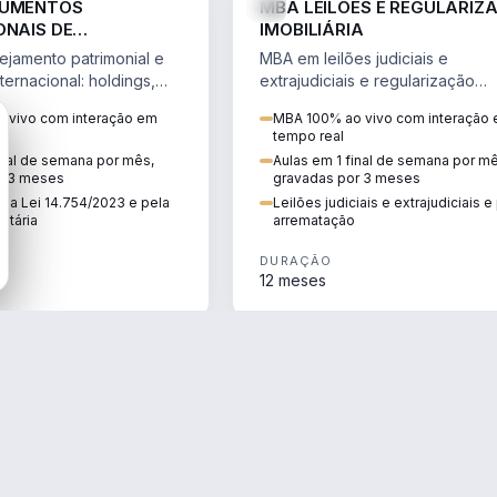
RUMENTOS
MBA LEILÕES E REGULARIZ
ONAIS DE
IMOBILIÁRIA
NTO PATRIMONIAL &
jamento patrimonial e
MBA em leilões judiciais e
IO
ternacional: holdings,
extrajudiciais e regularização
hore sob a Lei
imobiliária, com due diligence,
 vivo com interação em
MBA 100% ao vivo com interação
e a Reforma Tributária.
alienação fiduciária e pós-
tempo real
arrematação.
inal de semana por mês,
Aulas em 1 final de semana por m
r 3 meses
gravadas por 3 meses
ela Lei 14.754/2023 e pela
Leilões judiciais e extrajudiciais 
utária
arrematação
DURAÇÃO
12 meses
ENGENHARIA