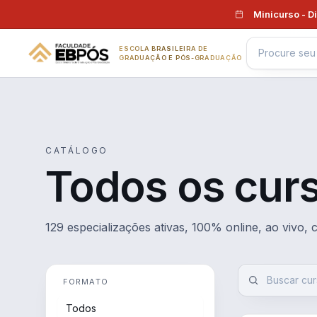
Pular para o conteúdo
Minicurso - D
ESCOLA BRASILEIRA DE
GRADUAÇÃO E PÓS-GRADUAÇÃO
CATÁLOGO
Todos os cur
129 especializações ativas, 100% online, ao vivo,
FORMATO
Todos