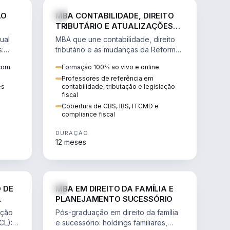
NHARIA
DIREITO
ÃO
MBA CONTABILIDADE, DIREITO
TRIBUTÁRIO E ATUALIZAÇÕES
DA REFORMA TRIBUTÁRIA
ual
MBA que une contabilidade, direito
s:
tributário e as mudanças da Reforma
ão de
Tributária (CBS, IBS) para atuação
 com
Formação 100% ao vivo e online
estratégica no novo cenário.
Professores de referência em
ês
contabilidade, tributação e legislação
fiscal
Cobertura de CBS, IBS, ITCMD e
compliance fiscal
DURAÇÃO
12 meses
NHARIA
DIREITO
 DE
MBA EM DIREITO DA FAMÍLIA E
PLANEJAMENTO SUCESSÓRIO
ação
Pós-graduação em direito da família
CL):
e sucessório: holdings familiares,