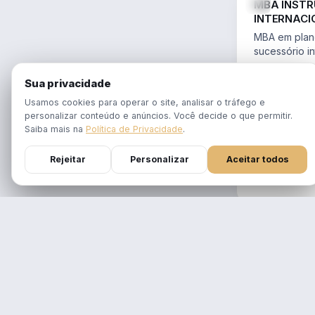
MBA INST
INTERNACI
PLANEJAME
MBA em plane
SUCESSÓR
sucessório in
trusts e offs
MBA 100% ao
14.754/2023 
Sua privacidade
tempo real
Aulas em 1 f
Usamos cookies para operar o site, analisar o tráfego e
gravadas po
personalizar conteúdo e anúncios. Você decide o que permitir.
Atualizado p
Saiba mais na
Política de Privacidade
.
Reforma Trib
Rejeitar
Personalizar
Aceitar todos
DURAÇÃO
12 meses