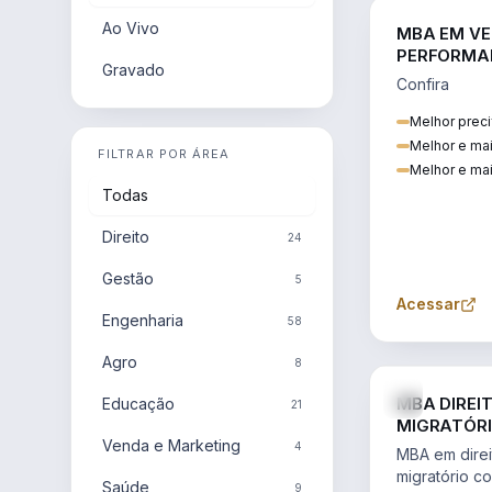
Ao Vivo
MBA EM VE
PERFORMA
Gravado
Confira
Melhor preci
Melhor e ma
FILTRAR POR ÁREA
Melhor e mai
Todas
Direito
24
Gestão
5
Acessar
Engenharia
58
Agro
8
MBA DIREI
Educação
21
MIGRATÓRI
Venda e Marketing
INTERNACI
4
MBA em direit
migratório c
Saúde
9