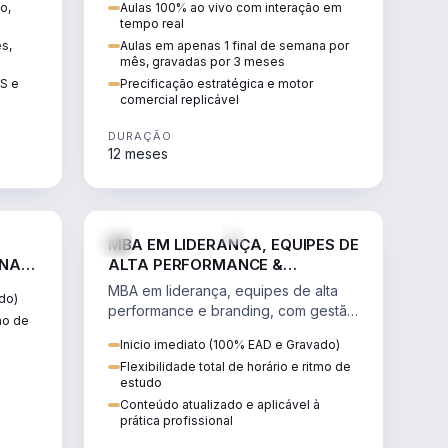
o,
Aulas 100% ao vivo com interação em
GIS e
escalável, lucrativo e bem
tempo real
precificado.
ês,
Aulas em apenas 1 final de semana por
mês, gravadas por 3 meses
IS e
Precificação estratégica e motor
comercial replicável
DURAÇÃO
12 meses
IREITO
VENDA E MARKETING
MBA EM LIDERANÇA, EQUIPES DE
 NA
ALTA PERFORMANCE &
BRANDING
MBA em liderança, equipes de alta
do)
performance e branding, com gestão
tmo de
por resultados, liderança humanizada
Inicio imediato (100% EAD e Gravado)
e comunicação persuasiva.
Flexibilidade total de horário e ritmo de
estudo
Conteúdo atualizado e aplicável à
prática profissional