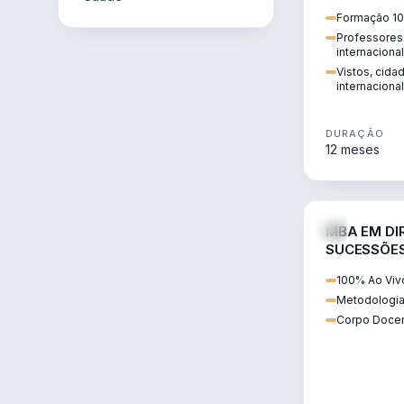
internacional:
Formação 10
regularização
Professores 
transnacional
internaciona
Vistos, cida
internacional
DURAÇÃO
12 meses
MBA EM DIR
SUCESSÕES
CONTEMP
100% Ao Viv
Metodologia
Corpo Docen