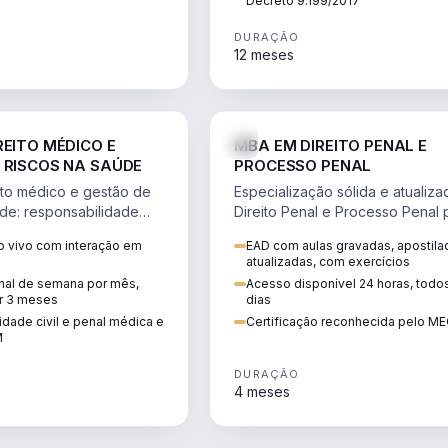
Decreto 9.199/2017
DURAÇÃO
12 meses
DIREITO
D
REITO MÉDICO E
MBA EM DIREITO PENAL E
 RISCOS NA SAÚDE
PROCESSO PENAL
to médico e gestão de
Especialização sólida e atualiz
úde: responsabilidade
Direito Penal e Processo Penal 
, ética do CFM,
advocacia criminal e concursos
 vivo com interação em
EAD com aulas gravadas, apostila
ão e planejamento
jurídicos.
atualizadas, com exercícios
inal de semana por mês,
Acesso disponível 24 horas, todo
r 3 meses
dias
dade civil e penal médica e
Certificação reconhecida pelo M
M
DURAÇÃO
4 meses