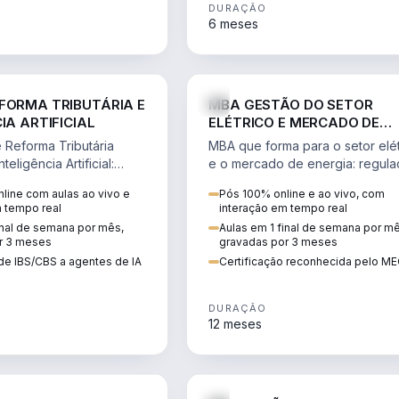
DURAÇÃO
6 meses
DIREITO
ENGE
FORMA TRIBUTÁRIA E
MBA GESTÃO DO SETOR
IA ARTIFICIAL
ELÉTRICO E MERCADO DE
ENERGIA
Reforma Tributária
MBA que forma para o setor elét
teligência Artificial:
e o mercado de energia: regula
ibutos, agentes de IA,
comercialização, geração,
line com aulas ao vivo e
Pós 100% online e ao vivo, com
ão da rotina fiscal.
transmissão e revisão tarifária.
m tempo real
interação em tempo real
inal de semana por mês,
Aulas em 1 final de semana por m
r 3 meses
gravadas por 3 meses
de IBS/CBS a agentes de IA
Certificação reconhecida pelo M
DURAÇÃO
12 meses
DIREITO
D