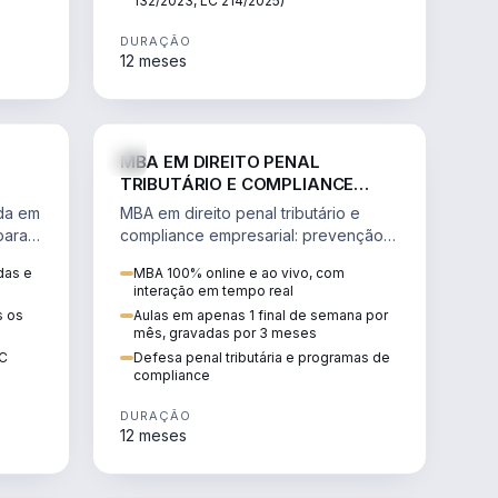
132/2023, LC 214/2025)
DURAÇÃO
12 meses
IREITO
DIREITO
MBA EM DIREITO PENAL
TRIBUTÁRIO E COMPLIANCE
EMPRESARIAL
ada em
MBA em direito penal tributário e
para a
compliance empresarial: prevenção à
lavagem de dinheiro, crimes
das e
MBA 100% online e ao vivo, com
tributários e auditoria.
interação em tempo real
s os
Aulas em apenas 1 final de semana por
mês, gravadas por 3 meses
EC
Defesa penal tributária e programas de
compliance
DURAÇÃO
12 meses