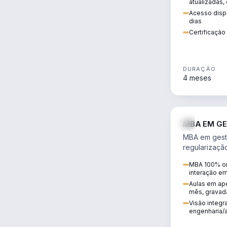
atualizadas,
Acesso dispo
dias
Certificaçã
DURAÇÃO
4 meses
MBA EM GE
MBA em gestã
regularizaçã
avaliação de
MBA 100% on
ambiental em
interação e
infraestrutura
Aulas em ape
mês, gravad
Visão integra
engenharia/a