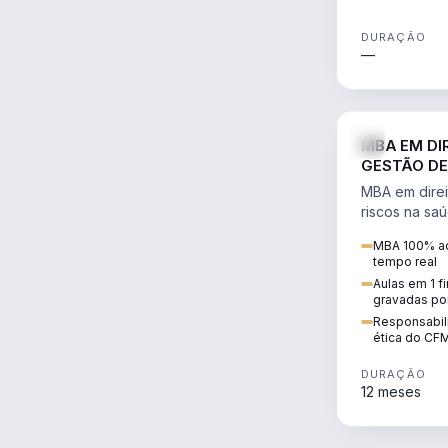
DURAÇÃO
—
MBA EM DI
GESTÃO DE
MBA em direi
riscos na sa
civil e penal
MBA 100% ao
judicializaç
tempo real
patrimonial.
Aulas em 1 f
gravadas po
Responsabili
ética do CF
DURAÇÃO
12 meses