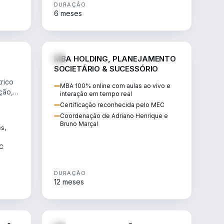
DURAÇÃO
6 meses
NHARIA
DIREITO
MBA HOLDING, PLANEJAMENTO
SOCIETÁRIO & SUCESSÓRIO
rico
MBA 100% online com aulas ao vivo e
ção,
interação em tempo real
Certificação reconhecida pelo MEC
Coordenação de Adriano Henrique e
Bruno Marçal
ês,
EC
DURAÇÃO
12 meses
IREITO
DIREITO