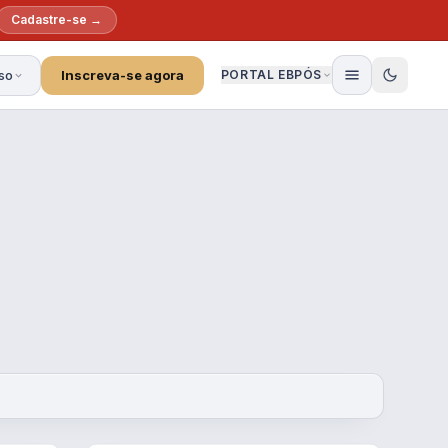
Cadastre-se →
so
Inscreva-se agora
PORTAL EBPÓS