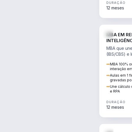
DURAÇÃO
12 meses
MBA EM RE
INTELIGÊNC
MBA que une 
(IBS/CBS) e In
cálculo de tr
MBA 100% on
RPA e automaç
interação e
Aulas em 1 f
gravadas po
Une cálculo 
e RPA
DURAÇÃO
12 meses