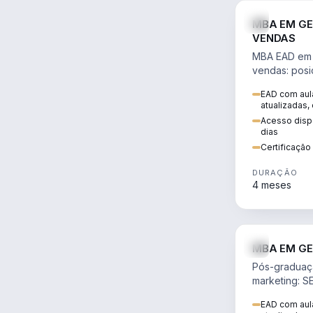
MBA EM GE
VENDAS
MBA EAD em 
vendas: posi
precificação,
EAD com aula
comportamen
atualizadas,
era digital.
Acesso dispo
dias
Certificaçã
DURAÇÃO
4 meses
MBA EM GE
Pós-graduaç
marketing: S
neuromarketi
EAD com aula
decisões ori