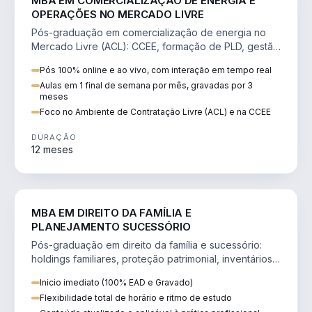
MBA EM COMERCIALIZAÇÃO DE ENERGIA E
OPERAÇÕES NO MERCADO LIVRE
Pós-graduação em comercialização de energia no
Mercado Livre (ACL): CCEE, formação de PLD, gestão
de risco e migração de clientes.
Pós 100% online e ao vivo, com interação em tempo real
Aulas em 1 final de semana por mês, gravadas por 3
meses
Foco no Ambiente de Contratação Livre (ACL) e na CCEE
DURAÇÃO
12 meses
DIREITO
MBA EM DIREITO DA FAMÍLIA E
PLANEJAMENTO SUCESSÓRIO
Pós-graduação em direito da família e sucessório:
holdings familiares, proteção patrimonial, inventários
e tributação da sucessão.
Inicio imediato (100% EAD e Gravado)
Flexibilidade total de horário e ritmo de estudo