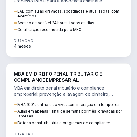
Processo Penal para a advocacia criminal e
concursos jurídicos.
EAD com aulas gravadas, apostiladas e atualizadas, com
exercícios
Acesso disponível 24 horas, todos os dias
Certificação reconhecida pelo MEC
DURAÇÃO
4 meses
DIREITO
MBA EM DIREITO PENAL TRIBUTÁRIO E
COMPLIANCE EMPRESARIAL
MBA em direito penal tributário e compliance
empresarial: prevenção à lavagem de dinheiro,
crimes tributários e auditoria.
MBA 100% online e ao vivo, com interação em tempo real
Aulas em apenas 1 final de semana por mês, gravadas por
3 meses
Defesa penal tributária e programas de compliance
DURAÇÃO