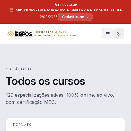
Pular para o conteúdo
4d 07:13:36
Minicurso - Direito Médico e Gestão de Riscos na Saúde
12/08/2026
Cadastre-se →
ESCOLA BRASILEIRA DE
GRADUAÇÃO E PÓS-GRADUAÇÃO
CATÁLOGO
Todos os cursos
129 especializações ativas, 100% online, ao vivo,
com certificação MEC.
FORMATO