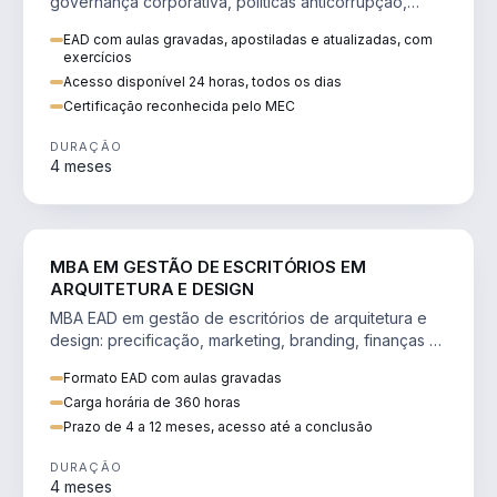
governança corporativa, políticas anticorrupção,
melhoria contínua e IA aplicada a processos.
EAD com aulas gravadas, apostiladas e atualizadas, com
exercícios
Acesso disponível 24 horas, todos os dias
Certificação reconhecida pelo MEC
DURAÇÃO
4 meses
ENGENHARIA
MBA EM GESTÃO DE ESCRITÓRIOS EM
ARQUITETURA E DESIGN
MBA EAD em gestão de escritórios de arquitetura e
design: precificação, marketing, branding, finanças e
gestão de equipes criativas.
Formato EAD com aulas gravadas
Carga horária de 360 horas
Prazo de 4 a 12 meses, acesso até a conclusão
DURAÇÃO
4 meses