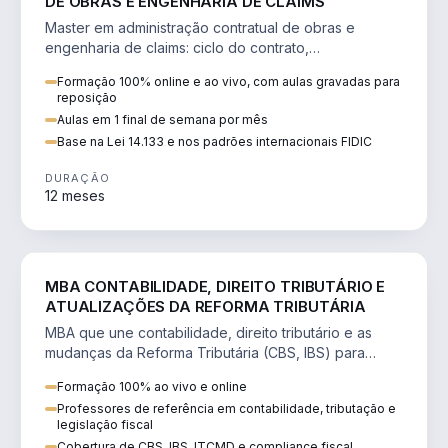
DE OBRAS E ENGENHARIA DE CLAIMS
Master em administração contratual de obras e
engenharia de claims: ciclo do contrato,
fundamentação de pleitos, delay analysis e FIDIC.
Formação 100% online e ao vivo, com aulas gravadas para
reposição
Aulas em 1 final de semana por mês
Base na Lei 14.133 e nos padrões internacionais FIDIC
DURAÇÃO
12 meses
DIREITO
MBA CONTABILIDADE, DIREITO TRIBUTÁRIO E
ATUALIZAÇÕES DA REFORMA TRIBUTÁRIA
MBA que une contabilidade, direito tributário e as
mudanças da Reforma Tributária (CBS, IBS) para
atuação estratégica no novo cenário.
Formação 100% ao vivo e online
Professores de referência em contabilidade, tributação e
legislação fiscal
Cobertura de CBS, IBS, ITCMD e compliance fiscal