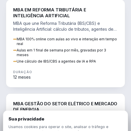
DIREITO
MBA EM REFORMA TRIBUTÁRIA E
INTELIGÊNCIA ARTIFICIAL
MBA que une Reforma Tributária (IBS/CBS) e
Inteligência Artificial: cálculo de tributos, agentes de
IA, RPA e automação da rotina fiscal.
MBA 100% online com aulas ao vivo e interação em tempo
real
Aulas em 1 final de semana por mês, gravadas por 3
meses
Une cálculo de IBS/CBS a agentes de IA e RPA
DURAÇÃO
12 meses
ENGENHARIA
MBA GESTÃO DO SETOR ELÉTRICO E MERCADO
DE ENERGIA
MBA que forma para o setor elétrico e o mercado de
Sua privacidade
energia: regulação, comercialização, geração,
Usamos cookies para operar o site, analisar o tráfego e
transmissão e revisão tarifária.