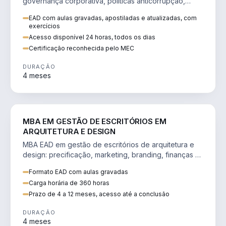
governança corporativa, políticas anticorrupção,
melhoria contínua e IA aplicada a processos.
EAD com aulas gravadas, apostiladas e atualizadas, com
exercícios
Acesso disponível 24 horas, todos os dias
Certificação reconhecida pelo MEC
DURAÇÃO
4 meses
ENGENHARIA
MBA EM GESTÃO DE ESCRITÓRIOS EM
ARQUITETURA E DESIGN
MBA EAD em gestão de escritórios de arquitetura e
design: precificação, marketing, branding, finanças e
gestão de equipes criativas.
Formato EAD com aulas gravadas
Carga horária de 360 horas
Prazo de 4 a 12 meses, acesso até a conclusão
DURAÇÃO
4 meses