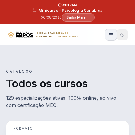
Pular para o conteúdo
04:17:32
Minicurso - Psicologia Canábica
06/08/2026
Saiba Mais →
ESCOLA BRASILEIRA DE
GRADUAÇÃO E PÓS-GRADUAÇÃO
CATÁLOGO
Todos os cursos
129 especializações ativas, 100% online, ao vivo,
com certificação MEC.
FORMATO