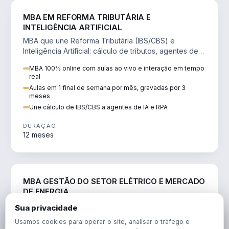
DIREITO
MBA EM REFORMA TRIBUTÁRIA E
INTELIGÊNCIA ARTIFICIAL
MBA que une Reforma Tributária (IBS/CBS) e
Inteligência Artificial: cálculo de tributos, agentes de
IA, RPA e automação da rotina fiscal.
MBA 100% online com aulas ao vivo e interação em tempo
real
Aulas em 1 final de semana por mês, gravadas por 3
meses
Une cálculo de IBS/CBS a agentes de IA e RPA
DURAÇÃO
12 meses
ENGENHARIA
MBA GESTÃO DO SETOR ELÉTRICO E MERCADO
DE ENERGIA
MBA que forma para o setor elétrico e o mercado de
Sua privacidade
energia: regulação, comercialização, geração,
Usamos cookies para operar o site, analisar o tráfego e
transmissão e revisão tarifária.