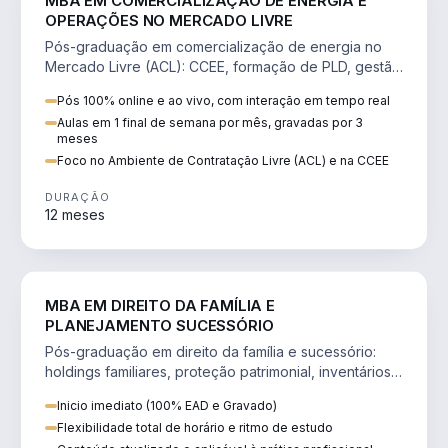
MBA EM COMERCIALIZAÇÃO DE ENERGIA E
OPERAÇÕES NO MERCADO LIVRE
Pós-graduação em comercialização de energia no
Mercado Livre (ACL): CCEE, formação de PLD, gestão
de risco e migração de clientes.
Pós 100% online e ao vivo, com interação em tempo real
Aulas em 1 final de semana por mês, gravadas por 3
meses
Foco no Ambiente de Contratação Livre (ACL) e na CCEE
DURAÇÃO
12 meses
DIREITO
MBA EM DIREITO DA FAMÍLIA E
PLANEJAMENTO SUCESSÓRIO
Pós-graduação em direito da família e sucessório:
holdings familiares, proteção patrimonial, inventários
e tributação da sucessão.
Inicio imediato (100% EAD e Gravado)
Flexibilidade total de horário e ritmo de estudo