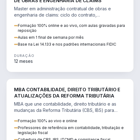
DE OBRAS E ENGENHARIA DE CLAIMS
Master em administração contratual de obras e
engenharia de claims: ciclo do contrato,
fundamentação de pleitos, delay analysis e FIDIC.
Formação 100% online e ao vivo, com aulas gravadas para
reposição
Aulas em 1 final de semana por mês
Base na Lei 14.133 e nos padrões internacionais FIDIC
DURAÇÃO
12 meses
DIREITO
MBA CONTABILIDADE, DIREITO TRIBUTÁRIO E
ATUALIZAÇÕES DA REFORMA TRIBUTÁRIA
MBA que une contabilidade, direito tributário e as
mudanças da Reforma Tributária (CBS, IBS) para
atuação estratégica no novo cenário.
Formação 100% ao vivo e online
Professores de referência em contabilidade, tributação e
legislação fiscal
Cobertura de CBS, IBS, ITCMD e compliance fiscal