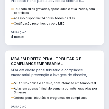
Processo Penal para a advocacia criminal e
concursos jurídicos.
EAD com aulas gravadas, apostiladas e atualizadas, com
exercícios
Acesso disponível 24 horas, todos os dias
Certificação reconhecida pelo MEC
DURAÇÃO
4 meses
DIREITO
MBA EM DIREITO PENAL TRIBUTÁRIO E
COMPLIANCE EMPRESARIAL
MBA em direito penal tributário e compliance
empresarial: prevenção à lavagem de dinheiro,
crimes tributários e auditoria.
MBA 100% online e ao vivo, com interação em tempo real
Aulas em apenas 1 final de semana por mês, gravadas por
3 meses
Defesa penal tributária e programas de compliance
DURAÇÃO