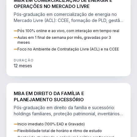
MBA EM COMERCIALIZAÇÃO DE ENERGIA E
OPERAÇÕES NO MERCADO LIVRE
Pós-graduação em comercialização de energia no
Mercado Livre (ACL): CCEE, formação de PLD, gestão
de risco e migração de clientes.
Pós 100% online e ao vivo, com interação em tempo real
Aulas em 1 final de semana por mês, gravadas por 3
meses
Foco no Ambiente de Contratação Livre (ACL) e na CCEE
DURAÇÃO
12 meses
DIREITO
MBA EM DIREITO DA FAMÍLIA E
PLANEJAMENTO SUCESSÓRIO
Pós-graduação em direito da família e sucessório:
holdings familiares, proteção patrimonial, inventários
e tributação da sucessão.
Inicio imediato (100% EAD e Gravado)
Flexibilidade total de horário e ritmo de estudo