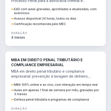
Processo Penal para a advocacia criminal e
concursos jurídicos.
EAD com aulas gravadas, apostiladas e atualizadas, com
exercícios
Acesso disponível 24 horas, todos os dias
Certificação reconhecida pelo MEC
DURAÇÃO
4 meses
DIREITO
MBA EM DIREITO PENAL TRIBUTÁRIO E
COMPLIANCE EMPRESARIAL
MBA em direito penal tributário e compliance
empresarial: prevenção à lavagem de dinheiro,
crimes tributários e auditoria.
MBA 100% online e ao vivo, com interação em tempo real
Aulas em apenas 1 final de semana por mês, gravadas por
3 meses
Defesa penal tributária e programas de compliance
DURAÇÃO