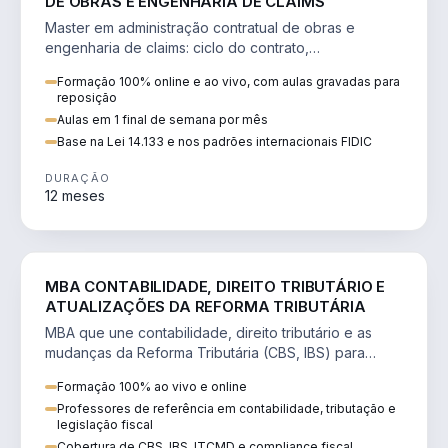
DE OBRAS E ENGENHARIA DE CLAIMS
Master em administração contratual de obras e
engenharia de claims: ciclo do contrato,
fundamentação de pleitos, delay analysis e FIDIC.
Formação 100% online e ao vivo, com aulas gravadas para
reposição
Aulas em 1 final de semana por mês
Base na Lei 14.133 e nos padrões internacionais FIDIC
DURAÇÃO
12 meses
DIREITO
MBA CONTABILIDADE, DIREITO TRIBUTÁRIO E
ATUALIZAÇÕES DA REFORMA TRIBUTÁRIA
MBA que une contabilidade, direito tributário e as
mudanças da Reforma Tributária (CBS, IBS) para
atuação estratégica no novo cenário.
Formação 100% ao vivo e online
Professores de referência em contabilidade, tributação e
legislação fiscal
Cobertura de CBS, IBS, ITCMD e compliance fiscal