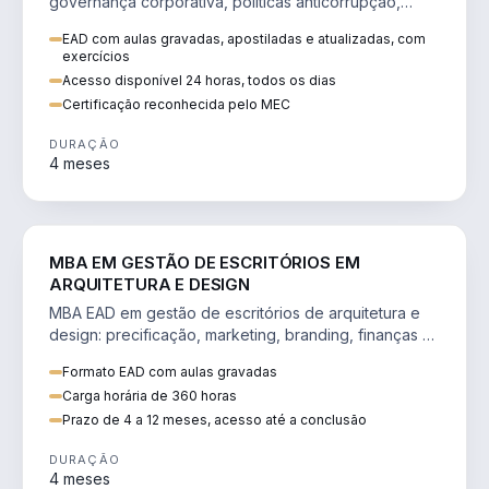
governança corporativa, políticas anticorrupção,
melhoria contínua e IA aplicada a processos.
EAD com aulas gravadas, apostiladas e atualizadas, com
exercícios
Acesso disponível 24 horas, todos os dias
Certificação reconhecida pelo MEC
DURAÇÃO
4 meses
ENGENHARIA
MBA EM GESTÃO DE ESCRITÓRIOS EM
ARQUITETURA E DESIGN
MBA EAD em gestão de escritórios de arquitetura e
design: precificação, marketing, branding, finanças e
gestão de equipes criativas.
Formato EAD com aulas gravadas
Carga horária de 360 horas
Prazo de 4 a 12 meses, acesso até a conclusão
DURAÇÃO
4 meses