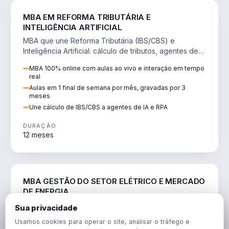
DIREITO
MBA EM REFORMA TRIBUTÁRIA E
INTELIGÊNCIA ARTIFICIAL
MBA que une Reforma Tributária (IBS/CBS) e
Inteligência Artificial: cálculo de tributos, agentes de
IA, RPA e automação da rotina fiscal.
MBA 100% online com aulas ao vivo e interação em tempo
real
Aulas em 1 final de semana por mês, gravadas por 3
meses
Une cálculo de IBS/CBS a agentes de IA e RPA
DURAÇÃO
12 meses
ENGENHARIA
MBA GESTÃO DO SETOR ELÉTRICO E MERCADO
DE ENERGIA
MBA que forma para o setor elétrico e o mercado de
Sua privacidade
energia: regulação, comercialização, geração,
Usamos cookies para operar o site, analisar o tráfego e
transmissão e revisão tarifária.