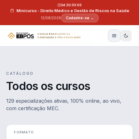
Pular para o conteúdo
3d 20:33:02
Minicurso - Direito Médico e Gestão de Riscos na Saúde
12/08/2026
Cadastre-se →
ESCOLA BRASILEIRA DE
GRADUAÇÃO E PÓS-GRADUAÇÃO
CATÁLOGO
Todos os cursos
129 especializações ativas, 100% online, ao vivo,
com certificação MEC.
FORMATO