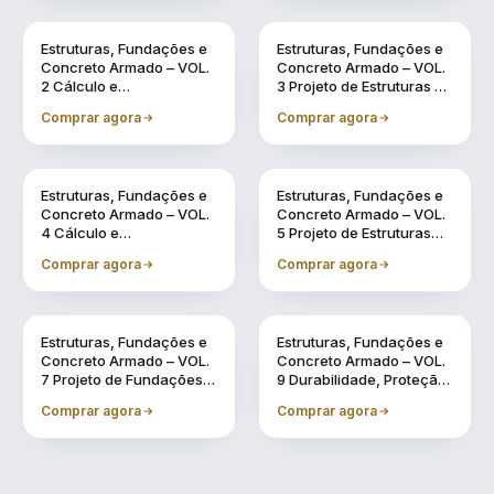
Vol. 2
Vol. 3
Estruturas, Fundações e
Estruturas, Fundações e
Concreto Armado – VOL.
Concreto Armado – VOL.
2 Cálculo e
3 Projeto de Estruturas de
Dimensionamento de
Concreto Armado por
Comprar agora
Comprar agora
Estruturas Usuais de
meio de Software BIM
Concreto Armado
Vol. 4
Vol. 5
Estruturas, Fundações e
Estruturas, Fundações e
Concreto Armado – VOL.
Concreto Armado – VOL.
4 Cálculo e
5 Projeto de Estruturas
Dimensionamento de
Pré-Fabricadas por meio
Comprar agora
Comprar agora
Estruturas Pré-
de Software BIM
Fabricadas
Vol. 7
Vol. 9
Estruturas, Fundações e
Estruturas, Fundações e
Concreto Armado – VOL.
Concreto Armado – VOL.
7 Projeto de Fundações
9 Durabilidade, Proteção
por meio de Software BIM
e Recuperação de
Comprar agora
Comprar agora
Estruturas