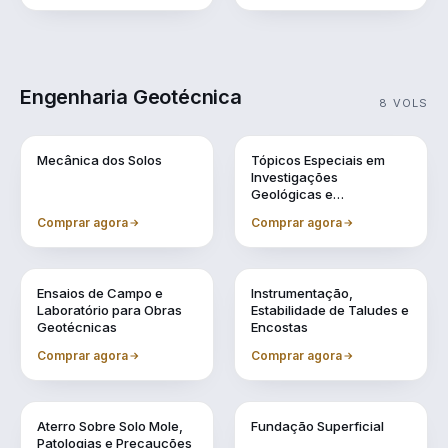
Engenharia Geotécnica
8 VOLS
Vol. 1
Vol. 10
Mecânica dos Solos
Tópicos Especiais em
Investigações
Geológicas e
Geotécnicas
Comprar agora
Comprar agora
Vol. 11
Vol. 2
Ensaios de Campo e
Instrumentação,
Laboratório para Obras
Estabilidade de Taludes e
Geotécnicas
Encostas
Comprar agora
Comprar agora
Vol. 4
Vol. 5
Aterro Sobre Solo Mole,
Fundação Superficial
Patologias e Precauções