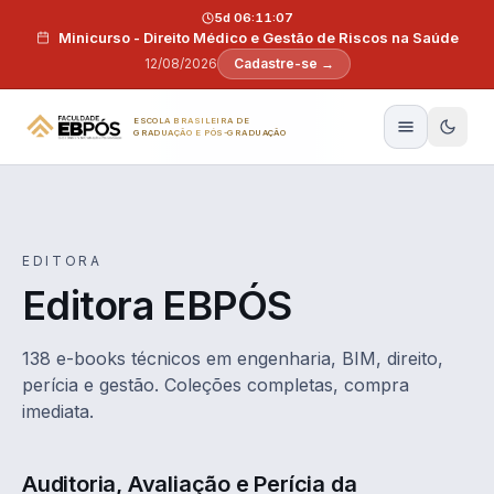
Pular para o conteúdo
5d 06:11:06
Minicurso - Direito Médico e Gestão de Riscos na Saúde
12/08/2026
Cadastre-se →
ESCOLA BRASILEIRA DE
GRADUAÇÃO E PÓS-GRADUAÇÃO
EDITORA
Editora EBPÓS
138 e-books técnicos em engenharia, BIM, direito,
perícia e gestão. Coleções completas, compra
imediata.
Auditoria, Avaliação e Perícia da