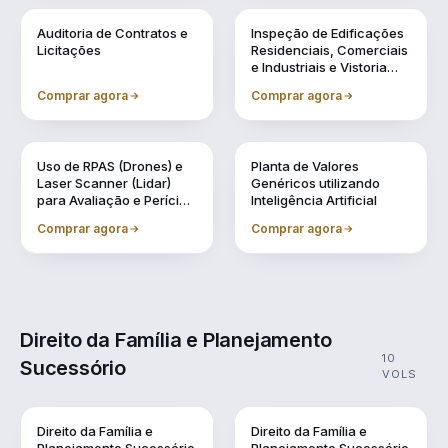
Vol. 6
Vol. 7
Auditoria de Contratos e
Inspeção de Edificações
Licitações
Residenciais, Comerciais
e Industriais e Vistoria
Cautelar de Vizinhança
Comprar agora
Comprar agora
Vol. 8
Vol. 9
Uso de RPAS (Drones) e
Planta de Valores
Laser Scanner (Lidar)
Genéricos utilizando
para Avaliação e Perícia
Inteligência Artificial
da Engenharia
Comprar agora
Comprar agora
Direito da Família e Planejamento
10
Sucessório
VOLS
Direito da Família e
Direito da Família e