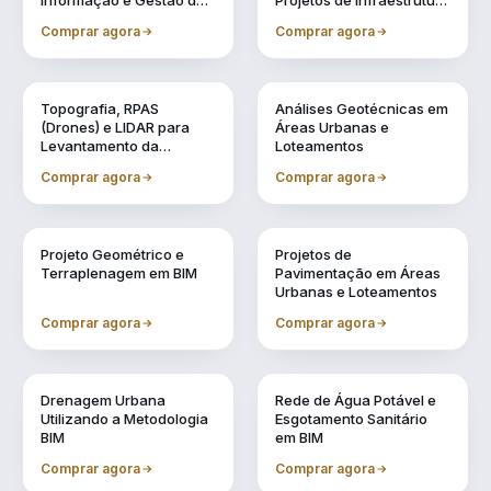
Informação e Gestão de
Projetos de Infraestrutura
Obras Urbanas
Urbana (BIM 5D)
Comprar agora
Comprar agora
Vol. 2
Vol. 3
Topografia, RPAS
Análises Geotécnicas em
(Drones) e LIDAR para
Áreas Urbanas e
Levantamento da
Loteamentos
Realidade
Comprar agora
Comprar agora
Vol. 4
Vol. 5
Projeto Geométrico e
Projetos de
Terraplenagem em BIM
Pavimentação em Áreas
Urbanas e Loteamentos
Comprar agora
Comprar agora
Vol. 6
Vol. 7
Drenagem Urbana
Rede de Água Potável e
Utilizando a Metodologia
Esgotamento Sanitário
BIM
em BIM
Comprar agora
Comprar agora