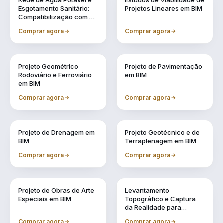
Rede de Água Potável e
Estudos de Viabilidade de
Esgotamento Sanitário:
Projetos Lineares em BIM
Compatibilização com a
Metodologia BIM
Comprar agora
Comprar agora
Vol. 3
Vol. 4
Projeto Geométrico
Projeto de Pavimentação
Rodoviário e Ferroviário
em BIM
em BIM
Comprar agora
Comprar agora
Vol. 5
Vol. 6
Projeto de Drenagem em
Projeto Geotécnico e de
BIM
Terraplenagem em BIM
Comprar agora
Comprar agora
Vol. 7
Vol. 8
Projeto de Obras de Arte
Levantamento
Especiais em BIM
Topográfico e Captura
da Realidade para
Projetos em BIM
Comprar agora
Comprar agora