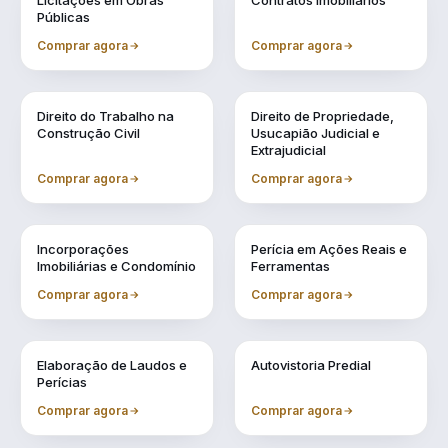
Licitações em Obras
Contratos Imobiliários
Públicas
Comprar agora
Comprar agora
Vol. 4
Vol. 5
Direito do Trabalho na
Direito de Propriedade,
Construção Civil
Usucapião Judicial e
Extrajudicial
Comprar agora
Comprar agora
Vol. 6
Vol. 7
Incorporações
Perícia em Ações Reais e
Imobiliárias e Condomínio
Ferramentas
Comprar agora
Comprar agora
Vol. 8
Vol. 9
Elaboração de Laudos e
Autovistoria Predial
Perícias
Comprar agora
Comprar agora