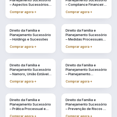
Planejamento Sucessório
Planejamento Sucessório
– Aspectos Sucessórios
– Compliance Financeiro
na Legislação Civil
e Fiscal na Gestão
Comprar agora
Comprar agora
Familiar
Direito da Família e
Direito da Família e
Planejamento Sucessório
Planejamento Sucessório
– Holdings e Sucessões
– Medidas Processuais
no Direito de Família
Comprar agora
Comprar agora
Direito da Família e
Direito da Família e
Planejamento Sucessório
Planejamento Sucessório
– Namoro, União Estável e
– Planejamento
Regimes de Casamento:
Sucessório
Comprar agora
Comprar agora
Possibilidades
Direito da Família e
Direito da Família e
Planejamento Sucessório
Planejamento Sucessório
– Prática Processual e
– Prevenção de Riscos na
Administrativa na
Gestão Patrimonial e na
Comprar agora
Comprar agora