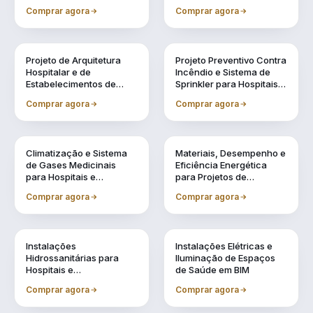
Especificação de
e Acreditação
Comprar agora
Comprar agora
Equipamentos Médicos
Vol. 2
Vol. 3
Projeto de Arquitetura
Projeto Preventivo Contra
Hospitalar e de
Incêndio e Sistema de
Estabelecimentos de
Sprinkler para Hospitais e
Saúde em BIM
Estabelecimentos de
Comprar agora
Comprar agora
Saúde
Vol. 4
Vol. 5
Climatização e Sistema
Materiais, Desempenho e
de Gases Medicinais
Eficiência Energética
para Hospitais e
para Projetos de
Estabelecimentos de
Estabelecimentos de
Comprar agora
Comprar agora
Saúde em BIM
Saúde
Vol. 6
Vol. 7
Instalações
Instalações Elétricas e
Hidrossanitárias para
Iluminação de Espaços
Hospitais e
de Saúde em BIM
Estabelecimentos de
Comprar agora
Comprar agora
Saúde em BIM