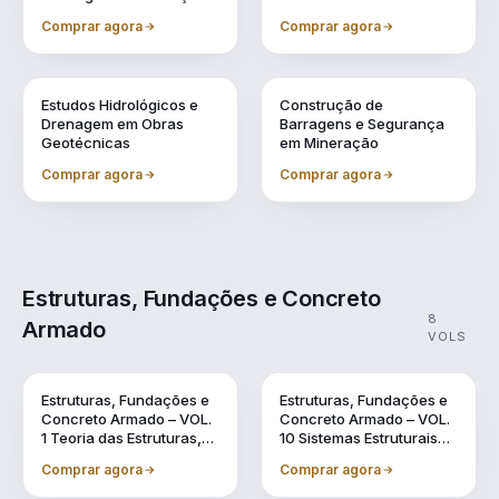
Comprar agora
Comprar agora
Vol. 7
Vol. 9
Estudos Hidrológicos e
Construção de
Drenagem em Obras
Barragens e Segurança
Geotécnicas
em Mineração
Comprar agora
Comprar agora
Estruturas, Fundações e Concreto
8
Armado
VOLS
Vol. 1
Vol. 10
Estruturas, Fundações e
Estruturas, Fundações e
Concreto Armado – VOL.
Concreto Armado – VOL.
1 Teoria das Estruturas,
10 Sistemas Estruturais
Dinâmica das Estruturas
Sustentáveis em BIM
Comprar agora
Comprar agora
e o Uso do BIM