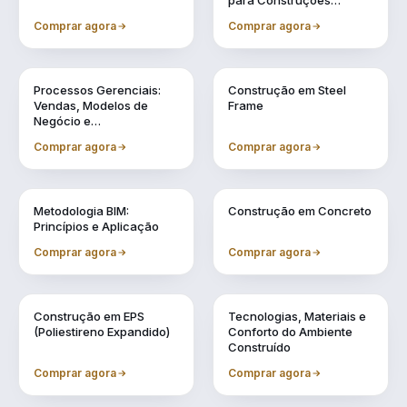
para Construções
Industrializadas
Comprar agora
Comprar agora
Vol. 11
Vol. 2
Processos Gerenciais:
Construção em Steel
Vendas, Modelos de
Frame
Negócio e
Financiamentos
Comprar agora
Comprar agora
Vol. 3
Vol. 4
Metodologia BIM:
Construção em Concreto
Princípios e Aplicação
Comprar agora
Comprar agora
Vol. 5
Vol. 6
Construção em EPS
Tecnologias, Materiais e
(Poliestireno Expandido)
Conforto do Ambiente
Construído
Comprar agora
Comprar agora