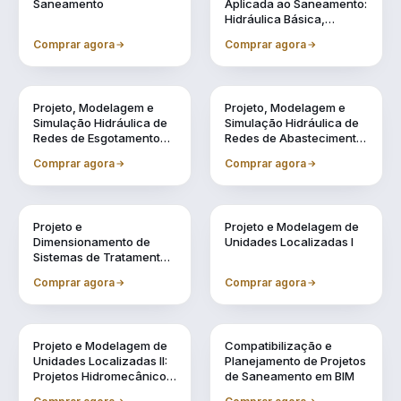
Saneamento
Aplicada ao Saneamento:
Hidráulica Básica,
Transientes e
Comprar agora
Comprar agora
Reservação
Vol. 4
Vol. 5
Projeto, Modelagem e
Projeto, Modelagem e
Simulação Hidráulica de
Simulação Hidráulica de
Redes de Esgotamento
Redes de Abastecimento
Sanitário Utilizando BIM
de Água Utilizando BIM
Comprar agora
Comprar agora
Vol. 6
Vol. 7
Projeto e
Projeto e Modelagem de
Dimensionamento de
Unidades Localizadas I
Sistemas de Tratamento
de Água e Efluentes
Comprar agora
Comprar agora
Vol. 8
Vol. 9
Projeto e Modelagem de
Compatibilização e
Unidades Localizadas II:
Planejamento de Projetos
Projetos Hidromecânicos
de Saneamento em BIM
e Complementares