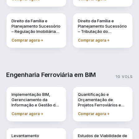
Sucessão, Inventários e
Lavagem de Dinheiro
Testamentos
Direito da Família e
Direito da Família e
Planejamento Sucessório
Planejamento Sucessório
– Regulação Imobiliária
– Tributação do
Familiar Preventiva
Patrimônio e na
Comprar agora
Comprar agora
Sucessão
Engenharia Ferroviária em BIM
10 VOLS
Vol. 1
Vol. 10
Implementação BIM,
Quantificação e
Gerenciamento da
Orçamentação de
Informação e Gestão de
Projetos Ferroviários em
Obra
BIM
Comprar agora
Comprar agora
Vol. 2
Vol. 3
Levantamento
Estudos de Viabilidade de