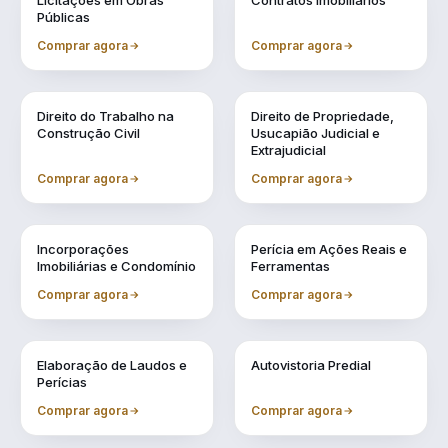
Licitações em Obras
Contratos Imobiliários
Públicas
Comprar agora
Comprar agora
Vol. 4
Vol. 5
Direito do Trabalho na
Direito de Propriedade,
Construção Civil
Usucapião Judicial e
Extrajudicial
Comprar agora
Comprar agora
Vol. 6
Vol. 7
Incorporações
Perícia em Ações Reais e
Imobiliárias e Condomínio
Ferramentas
Comprar agora
Comprar agora
Vol. 8
Vol. 9
Elaboração de Laudos e
Autovistoria Predial
Perícias
Comprar agora
Comprar agora