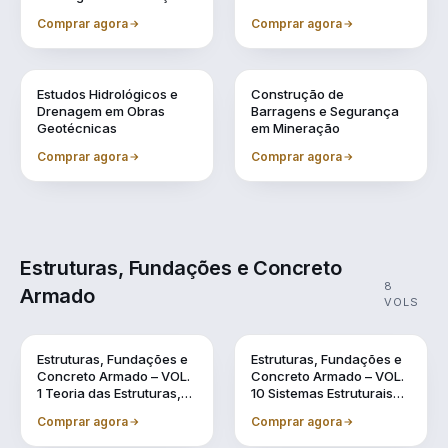
Comprar agora
Comprar agora
Vol. 7
Vol. 9
Estudos Hidrológicos e
Construção de
Drenagem em Obras
Barragens e Segurança
Geotécnicas
em Mineração
Comprar agora
Comprar agora
Estruturas, Fundações e Concreto
8
Armado
VOLS
Vol. 1
Vol. 10
Estruturas, Fundações e
Estruturas, Fundações e
Concreto Armado – VOL.
Concreto Armado – VOL.
1 Teoria das Estruturas,
10 Sistemas Estruturais
Dinâmica das Estruturas
Sustentáveis em BIM
Comprar agora
Comprar agora
e o Uso do BIM