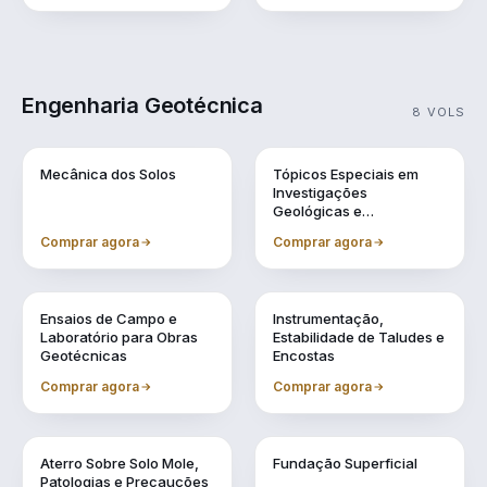
Engenharia Geotécnica
8 VOLS
Vol. 1
Vol. 10
Mecânica dos Solos
Tópicos Especiais em
Investigações
Geológicas e
Geotécnicas
Comprar agora
Comprar agora
Vol. 11
Vol. 2
Ensaios de Campo e
Instrumentação,
Laboratório para Obras
Estabilidade de Taludes e
Geotécnicas
Encostas
Comprar agora
Comprar agora
Vol. 4
Vol. 5
Aterro Sobre Solo Mole,
Fundação Superficial
Patologias e Precauções