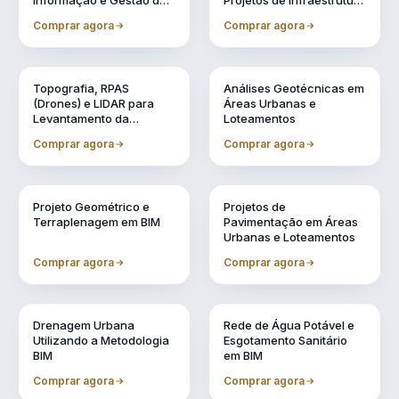
Informação e Gestão de
Projetos de Infraestrutura
Obras Urbanas
Urbana (BIM 5D)
Comprar agora
Comprar agora
Vol. 2
Vol. 3
Topografia, RPAS
Análises Geotécnicas em
(Drones) e LIDAR para
Áreas Urbanas e
Levantamento da
Loteamentos
Realidade
Comprar agora
Comprar agora
Vol. 4
Vol. 5
Projeto Geométrico e
Projetos de
Terraplenagem em BIM
Pavimentação em Áreas
Urbanas e Loteamentos
Comprar agora
Comprar agora
Vol. 6
Vol. 7
Drenagem Urbana
Rede de Água Potável e
Utilizando a Metodologia
Esgotamento Sanitário
BIM
em BIM
Comprar agora
Comprar agora