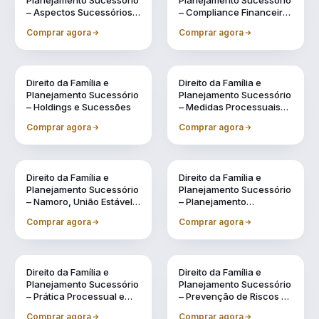
Planejamento Sucessório
Planejamento Sucessório
– Aspectos Sucessórios
– Compliance Financeiro
na Legislação Civil
e Fiscal na Gestão
Comprar agora
Comprar agora
Familiar
Direito da Família e
Direito da Família e
Planejamento Sucessório
Planejamento Sucessório
– Holdings e Sucessões
– Medidas Processuais
no Direito de Família
Comprar agora
Comprar agora
Direito da Família e
Direito da Família e
Planejamento Sucessório
Planejamento Sucessório
– Namoro, União Estável e
– Planejamento
Regimes de Casamento:
Sucessório
Comprar agora
Comprar agora
Possibilidades
Direito da Família e
Direito da Família e
Planejamento Sucessório
Planejamento Sucessório
– Prática Processual e
– Prevenção de Riscos na
Administrativa na
Gestão Patrimonial e na
Comprar agora
Comprar agora