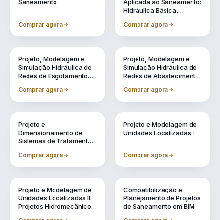
Saneamento
Aplicada ao Saneamento:
Hidráulica Básica,
Transientes e
Comprar agora
Comprar agora
Reservação
Vol. 4
Vol. 5
Projeto, Modelagem e
Projeto, Modelagem e
Simulação Hidráulica de
Simulação Hidráulica de
Redes de Esgotamento
Redes de Abastecimento
Sanitário Utilizando BIM
de Água Utilizando BIM
Comprar agora
Comprar agora
Vol. 6
Vol. 7
Projeto e
Projeto e Modelagem de
Dimensionamento de
Unidades Localizadas I
Sistemas de Tratamento
de Água e Efluentes
Comprar agora
Comprar agora
Vol. 8
Vol. 9
Projeto e Modelagem de
Compatibilização e
Unidades Localizadas II:
Planejamento de Projetos
Projetos Hidromecânicos
de Saneamento em BIM
e Complementares