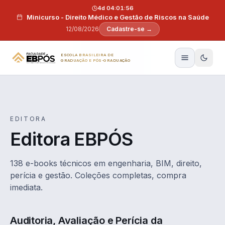
Pular para o conteúdo
4d 04:01:55
Minicurso - Direito Médico e Gestão de Riscos na Saúde
12/08/2026
Cadastre-se →
ESCOLA BRASILEIRA DE
GRADUAÇÃO E PÓS-GRADUAÇÃO
EDITORA
Editora EBPÓS
138 e-books técnicos em engenharia, BIM, direito,
perícia e gestão. Coleções completas, compra
imediata.
Auditoria, Avaliação e Perícia da