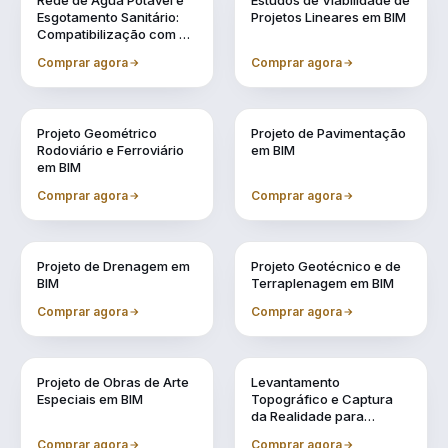
Rede de Água Potável e
Estudos de Viabilidade de
Esgotamento Sanitário:
Projetos Lineares em BIM
Compatibilização com a
Metodologia BIM
Comprar agora
Comprar agora
Vol. 3
Vol. 4
Projeto Geométrico
Projeto de Pavimentação
Rodoviário e Ferroviário
em BIM
em BIM
Comprar agora
Comprar agora
Vol. 5
Vol. 6
Projeto de Drenagem em
Projeto Geotécnico e de
BIM
Terraplenagem em BIM
Comprar agora
Comprar agora
Vol. 7
Vol. 8
Projeto de Obras de Arte
Levantamento
Especiais em BIM
Topográfico e Captura
da Realidade para
Projetos em BIM
Comprar agora
Comprar agora