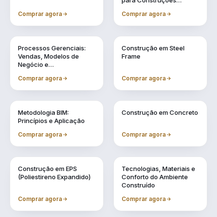
para Construções
Industrializadas
Comprar agora
Comprar agora
Vol. 11
Vol. 2
Processos Gerenciais:
Construção em Steel
Vendas, Modelos de
Frame
Negócio e
Financiamentos
Comprar agora
Comprar agora
Vol. 3
Vol. 4
Metodologia BIM:
Construção em Concreto
Princípios e Aplicação
Comprar agora
Comprar agora
Vol. 5
Vol. 6
Construção em EPS
Tecnologias, Materiais e
(Poliestireno Expandido)
Conforto do Ambiente
Construído
Comprar agora
Comprar agora