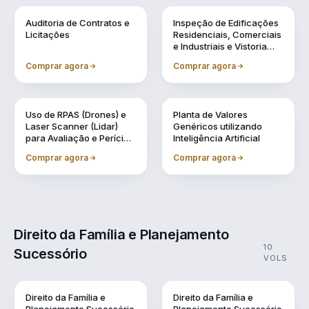
Vol. 6
Vol. 7
Auditoria de Contratos e
Inspeção de Edificações
Licitações
Residenciais, Comerciais
e Industriais e Vistoria
Cautelar de Vizinhança
Comprar agora
Comprar agora
Vol. 8
Vol. 9
Uso de RPAS (Drones) e
Planta de Valores
Laser Scanner (Lidar)
Genéricos utilizando
para Avaliação e Perícia
Inteligência Artificial
da Engenharia
Comprar agora
Comprar agora
Direito da Família e Planejamento
10
Sucessório
VOLS
Direito da Família e
Direito da Família e