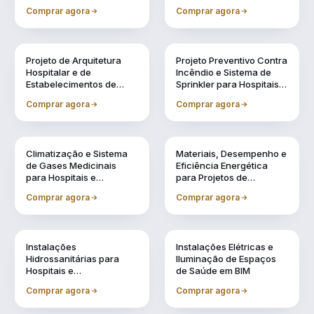
Especificação de
e Acreditação
Comprar agora
Comprar agora
Equipamentos Médicos
Vol. 2
Vol. 3
Projeto de Arquitetura
Projeto Preventivo Contra
Hospitalar e de
Incêndio e Sistema de
Estabelecimentos de
Sprinkler para Hospitais e
Saúde em BIM
Estabelecimentos de
Comprar agora
Comprar agora
Saúde
Vol. 4
Vol. 5
Climatização e Sistema
Materiais, Desempenho e
de Gases Medicinais
Eficiência Energética
para Hospitais e
para Projetos de
Estabelecimentos de
Estabelecimentos de
Comprar agora
Comprar agora
Saúde em BIM
Saúde
Vol. 6
Vol. 7
Instalações
Instalações Elétricas e
Hidrossanitárias para
Iluminação de Espaços
Hospitais e
de Saúde em BIM
Estabelecimentos de
Comprar agora
Comprar agora
Saúde em BIM