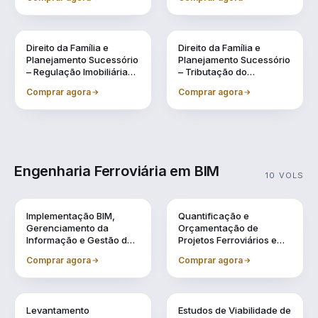
Sucessão, Inventários e
Lavagem de Dinheiro
Testamentos
Direito da Família e
Direito da Família e
Planejamento Sucessório
Planejamento Sucessório
– Regulação Imobiliária
– Tributação do
Familiar Preventiva
Patrimônio e na
Comprar agora
Comprar agora
Sucessão
Engenharia Ferroviária em BIM
10 VOLS
Vol. 1
Vol. 10
Implementação BIM,
Quantificação e
Gerenciamento da
Orçamentação de
Informação e Gestão de
Projetos Ferroviários em
Obra
BIM
Comprar agora
Comprar agora
Vol. 2
Vol. 3
Levantamento
Estudos de Viabilidade de