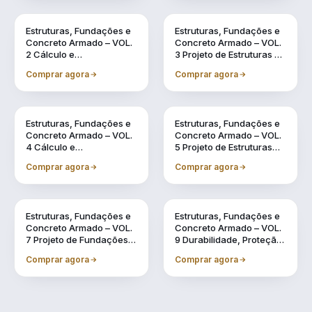
Vol. 2
Vol. 3
Estruturas, Fundações e
Estruturas, Fundações e
Concreto Armado – VOL.
Concreto Armado – VOL.
2 Cálculo e
3 Projeto de Estruturas de
Dimensionamento de
Concreto Armado por
Comprar agora
Comprar agora
Estruturas Usuais de
meio de Software BIM
Concreto Armado
Vol. 4
Vol. 5
Estruturas, Fundações e
Estruturas, Fundações e
Concreto Armado – VOL.
Concreto Armado – VOL.
4 Cálculo e
5 Projeto de Estruturas
Dimensionamento de
Pré-Fabricadas por meio
Comprar agora
Comprar agora
Estruturas Pré-
de Software BIM
Fabricadas
Vol. 7
Vol. 9
Estruturas, Fundações e
Estruturas, Fundações e
Concreto Armado – VOL.
Concreto Armado – VOL.
7 Projeto de Fundações
9 Durabilidade, Proteção
por meio de Software BIM
e Recuperação de
Comprar agora
Comprar agora
Estruturas