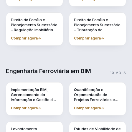
Sucessão, Inventários e
Lavagem de Dinheiro
Testamentos
Direito da Família e
Direito da Família e
Planejamento Sucessório
Planejamento Sucessório
– Regulação Imobiliária
– Tributação do
Familiar Preventiva
Patrimônio e na
Comprar agora
Comprar agora
Sucessão
Engenharia Ferroviária em BIM
10 VOLS
Vol. 1
Vol. 10
Implementação BIM,
Quantificação e
Gerenciamento da
Orçamentação de
Informação e Gestão de
Projetos Ferroviários em
Obra
BIM
Comprar agora
Comprar agora
Vol. 2
Vol. 3
Levantamento
Estudos de Viabilidade de