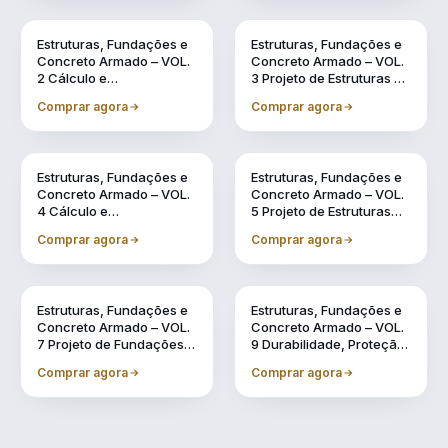
Vol. 2
Vol. 3
Estruturas, Fundações e
Estruturas, Fundações e
Concreto Armado – VOL.
Concreto Armado – VOL.
2 Cálculo e
3 Projeto de Estruturas de
Dimensionamento de
Concreto Armado por
Comprar agora
Comprar agora
Estruturas Usuais de
meio de Software BIM
Concreto Armado
Vol. 4
Vol. 5
Estruturas, Fundações e
Estruturas, Fundações e
Concreto Armado – VOL.
Concreto Armado – VOL.
4 Cálculo e
5 Projeto de Estruturas
Dimensionamento de
Pré-Fabricadas por meio
Comprar agora
Comprar agora
Estruturas Pré-
de Software BIM
Fabricadas
Vol. 7
Vol. 9
Estruturas, Fundações e
Estruturas, Fundações e
Concreto Armado – VOL.
Concreto Armado – VOL.
7 Projeto de Fundações
9 Durabilidade, Proteção
por meio de Software BIM
e Recuperação de
Comprar agora
Comprar agora
Estruturas