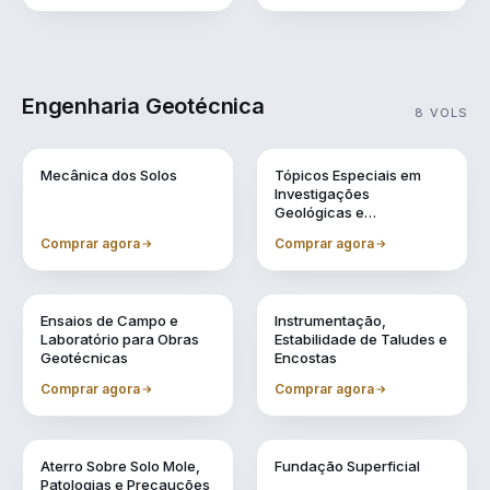
Engenharia Geotécnica
8 VOLS
Vol. 1
Vol. 10
Mecânica dos Solos
Tópicos Especiais em
Investigações
Geológicas e
Geotécnicas
Comprar agora
Comprar agora
Vol. 11
Vol. 2
Ensaios de Campo e
Instrumentação,
Laboratório para Obras
Estabilidade de Taludes e
Geotécnicas
Encostas
Comprar agora
Comprar agora
Vol. 4
Vol. 5
Aterro Sobre Solo Mole,
Fundação Superficial
Patologias e Precauções