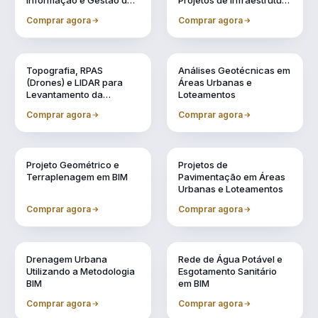
Informação e Gestão de
Projetos de Infraestrutura
Obras Urbanas
Urbana (BIM 5D)
Comprar agora
Comprar agora
Vol. 2
Vol. 3
Topografia, RPAS
Análises Geotécnicas em
(Drones) e LIDAR para
Áreas Urbanas e
Levantamento da
Loteamentos
Realidade
Comprar agora
Comprar agora
Vol. 4
Vol. 5
Projeto Geométrico e
Projetos de
Terraplenagem em BIM
Pavimentação em Áreas
Urbanas e Loteamentos
Comprar agora
Comprar agora
Vol. 6
Vol. 7
Drenagem Urbana
Rede de Água Potável e
Utilizando a Metodologia
Esgotamento Sanitário
BIM
em BIM
Comprar agora
Comprar agora