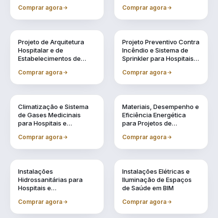
Especificação de
e Acreditação
Comprar agora
Comprar agora
Equipamentos Médicos
Vol. 2
Vol. 3
Projeto de Arquitetura
Projeto Preventivo Contra
Hospitalar e de
Incêndio e Sistema de
Estabelecimentos de
Sprinkler para Hospitais e
Saúde em BIM
Estabelecimentos de
Comprar agora
Comprar agora
Saúde
Vol. 4
Vol. 5
Climatização e Sistema
Materiais, Desempenho e
de Gases Medicinais
Eficiência Energética
para Hospitais e
para Projetos de
Estabelecimentos de
Estabelecimentos de
Comprar agora
Comprar agora
Saúde em BIM
Saúde
Vol. 6
Vol. 7
Instalações
Instalações Elétricas e
Hidrossanitárias para
Iluminação de Espaços
Hospitais e
de Saúde em BIM
Estabelecimentos de
Comprar agora
Comprar agora
Saúde em BIM