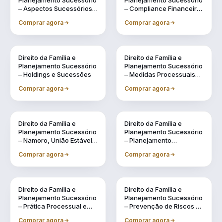
Planejamento Sucessório
Planejamento Sucessório
– Aspectos Sucessórios
– Compliance Financeiro
na Legislação Civil
e Fiscal na Gestão
Comprar agora
Comprar agora
Familiar
Direito da Família e
Direito da Família e
Planejamento Sucessório
Planejamento Sucessório
– Holdings e Sucessões
– Medidas Processuais
no Direito de Família
Comprar agora
Comprar agora
Direito da Família e
Direito da Família e
Planejamento Sucessório
Planejamento Sucessório
– Namoro, União Estável e
– Planejamento
Regimes de Casamento:
Sucessório
Comprar agora
Comprar agora
Possibilidades
Direito da Família e
Direito da Família e
Planejamento Sucessório
Planejamento Sucessório
– Prática Processual e
– Prevenção de Riscos na
Administrativa na
Gestão Patrimonial e na
Comprar agora
Comprar agora