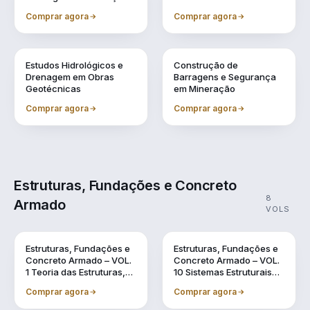
Comprar agora
Comprar agora
Vol. 7
Vol. 9
Estudos Hidrológicos e
Construção de
Drenagem em Obras
Barragens e Segurança
Geotécnicas
em Mineração
Comprar agora
Comprar agora
Estruturas, Fundações e Concreto
8
Armado
VOLS
Vol. 1
Vol. 10
Estruturas, Fundações e
Estruturas, Fundações e
Concreto Armado – VOL.
Concreto Armado – VOL.
1 Teoria das Estruturas,
10 Sistemas Estruturais
Dinâmica das Estruturas
Sustentáveis em BIM
Comprar agora
Comprar agora
e o Uso do BIM