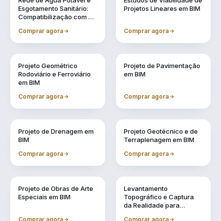
Rede de Água Potável e
Estudos de Viabilidade de
Esgotamento Sanitário:
Projetos Lineares em BIM
Compatibilização com a
Metodologia BIM
Comprar agora
Comprar agora
Vol. 3
Vol. 4
Projeto Geométrico
Projeto de Pavimentação
Rodoviário e Ferroviário
em BIM
em BIM
Comprar agora
Comprar agora
Vol. 5
Vol. 6
Projeto de Drenagem em
Projeto Geotécnico e de
BIM
Terraplenagem em BIM
Comprar agora
Comprar agora
Vol. 7
Vol. 8
Projeto de Obras de Arte
Levantamento
Especiais em BIM
Topográfico e Captura
da Realidade para
Projetos em BIM
Comprar agora
Comprar agora