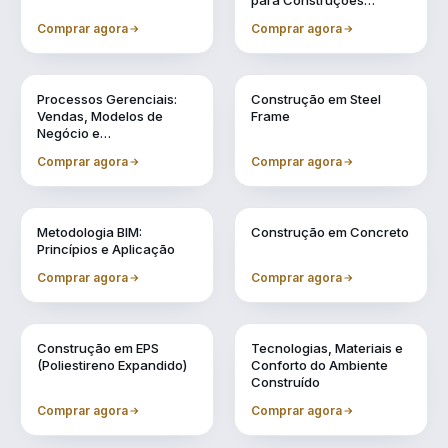
para Construções
Industrializadas
Comprar agora
Comprar agora
Vol. 11
Vol. 2
Processos Gerenciais:
Construção em Steel
Vendas, Modelos de
Frame
Negócio e
Financiamentos
Comprar agora
Comprar agora
Vol. 3
Vol. 4
Metodologia BIM:
Construção em Concreto
Princípios e Aplicação
Comprar agora
Comprar agora
Vol. 5
Vol. 6
Construção em EPS
Tecnologias, Materiais e
(Poliestireno Expandido)
Conforto do Ambiente
Construído
Comprar agora
Comprar agora