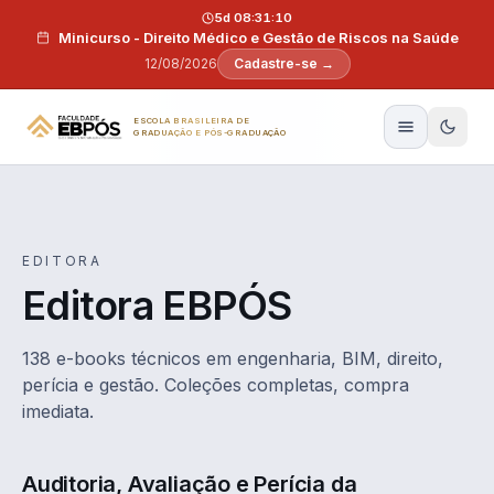
Pular para o conteúdo
5d 08:31:09
Minicurso - Direito Médico e Gestão de Riscos na Saúde
12/08/2026
Cadastre-se →
ESCOLA BRASILEIRA DE
GRADUAÇÃO E PÓS-GRADUAÇÃO
EDITORA
Editora EBPÓS
138 e-books técnicos em engenharia, BIM, direito,
perícia e gestão. Coleções completas, compra
imediata.
Auditoria, Avaliação e Perícia da