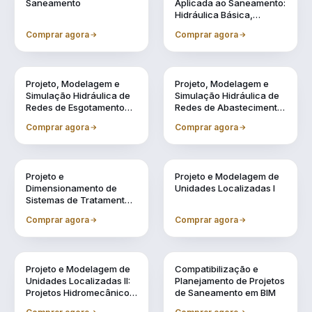
Saneamento
Aplicada ao Saneamento:
Hidráulica Básica,
Transientes e
Comprar agora
Comprar agora
Reservação
Vol. 4
Vol. 5
Projeto, Modelagem e
Projeto, Modelagem e
Simulação Hidráulica de
Simulação Hidráulica de
Redes de Esgotamento
Redes de Abastecimento
Sanitário Utilizando BIM
de Água Utilizando BIM
Comprar agora
Comprar agora
Vol. 6
Vol. 7
Projeto e
Projeto e Modelagem de
Dimensionamento de
Unidades Localizadas I
Sistemas de Tratamento
de Água e Efluentes
Comprar agora
Comprar agora
Vol. 8
Vol. 9
Projeto e Modelagem de
Compatibilização e
Unidades Localizadas II:
Planejamento de Projetos
Projetos Hidromecânicos
de Saneamento em BIM
e Complementares