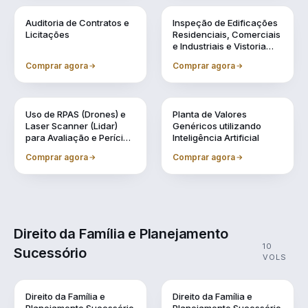
Vol. 6
Vol. 7
Auditoria de Contratos e
Inspeção de Edificações
Licitações
Residenciais, Comerciais
e Industriais e Vistoria
Cautelar de Vizinhança
Comprar agora
Comprar agora
Vol. 8
Vol. 9
Uso de RPAS (Drones) e
Planta de Valores
Laser Scanner (Lidar)
Genéricos utilizando
para Avaliação e Perícia
Inteligência Artificial
da Engenharia
Comprar agora
Comprar agora
Direito da Família e Planejamento
10
Sucessório
VOLS
Direito da Família e
Direito da Família e