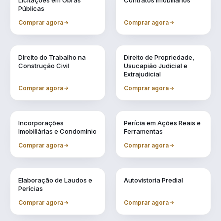
Licitações em Obras
Contratos Imobiliários
Públicas
Comprar agora
Comprar agora
Vol. 4
Vol. 5
Direito do Trabalho na
Direito de Propriedade,
Construção Civil
Usucapião Judicial e
Extrajudicial
Comprar agora
Comprar agora
Vol. 6
Vol. 7
Incorporações
Perícia em Ações Reais e
Imobiliárias e Condomínio
Ferramentas
Comprar agora
Comprar agora
Vol. 8
Vol. 9
Elaboração de Laudos e
Autovistoria Predial
Perícias
Comprar agora
Comprar agora