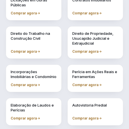
Licitações em Obras
Contratos Imobiliários
Públicas
Comprar agora
Comprar agora
Vol. 4
Vol. 5
Direito do Trabalho na
Direito de Propriedade,
Construção Civil
Usucapião Judicial e
Extrajudicial
Comprar agora
Comprar agora
Vol. 6
Vol. 7
Incorporações
Perícia em Ações Reais e
Imobiliárias e Condomínio
Ferramentas
Comprar agora
Comprar agora
Vol. 8
Vol. 9
Elaboração de Laudos e
Autovistoria Predial
Perícias
Comprar agora
Comprar agora