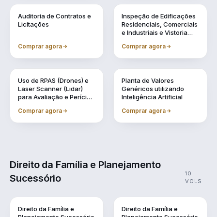
Vol. 6
Vol. 7
Auditoria de Contratos e
Inspeção de Edificações
Licitações
Residenciais, Comerciais
e Industriais e Vistoria
Cautelar de Vizinhança
Comprar agora
Comprar agora
Vol. 8
Vol. 9
Uso de RPAS (Drones) e
Planta de Valores
Laser Scanner (Lidar)
Genéricos utilizando
para Avaliação e Perícia
Inteligência Artificial
da Engenharia
Comprar agora
Comprar agora
Direito da Família e Planejamento
10
Sucessório
VOLS
Direito da Família e
Direito da Família e