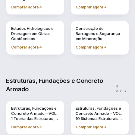
Comprar agora
Comprar agora
Vol. 7
Vol. 9
Estudos Hidrológicos e
Construção de
Drenagem em Obras
Barragens e Segurança
Geotécnicas
em Mineração
Comprar agora
Comprar agora
Estruturas, Fundações e Concreto
8
Armado
VOLS
Vol. 1
Vol. 10
Estruturas, Fundações e
Estruturas, Fundações e
Concreto Armado – VOL.
Concreto Armado – VOL.
1 Teoria das Estruturas,
10 Sistemas Estruturais
Dinâmica das Estruturas
Sustentáveis em BIM
Comprar agora
Comprar agora
e o Uso do BIM