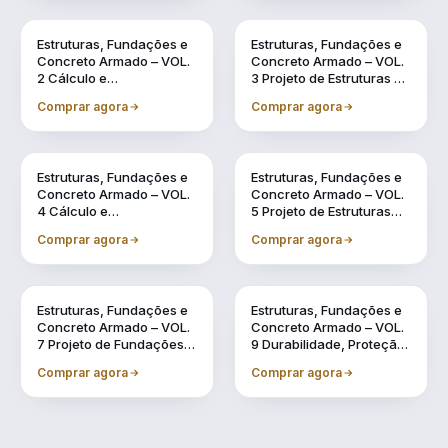
Vol. 2
Vol. 3
Estruturas, Fundações e
Estruturas, Fundações e
Concreto Armado – VOL.
Concreto Armado – VOL.
2 Cálculo e
3 Projeto de Estruturas de
Dimensionamento de
Concreto Armado por
Comprar agora
Comprar agora
Estruturas Usuais de
meio de Software BIM
Concreto Armado
Vol. 4
Vol. 5
Estruturas, Fundações e
Estruturas, Fundações e
Concreto Armado – VOL.
Concreto Armado – VOL.
4 Cálculo e
5 Projeto de Estruturas
Dimensionamento de
Pré-Fabricadas por meio
Comprar agora
Comprar agora
Estruturas Pré-
de Software BIM
Fabricadas
Vol. 7
Vol. 9
Estruturas, Fundações e
Estruturas, Fundações e
Concreto Armado – VOL.
Concreto Armado – VOL.
7 Projeto de Fundações
9 Durabilidade, Proteção
por meio de Software BIM
e Recuperação de
Comprar agora
Comprar agora
Estruturas