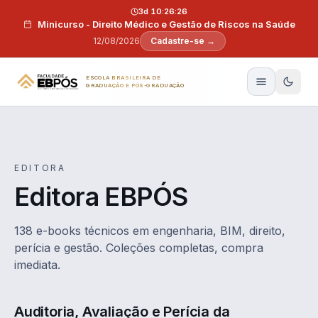
Pular para o conteúdo
3d 10:26:25
Minicurso - Direito Médico e Gestão de Riscos na Saúde
12/08/2026
Cadastre-se →
ESCOLA BRASILEIRA DE
GRADUAÇÃO E PÓS-GRADUAÇÃO
EDITORA
Editora EBPÓS
138 e-books técnicos em engenharia, BIM, direito,
perícia e gestão. Coleções completas, compra
imediata.
Auditoria, Avaliação e Perícia da