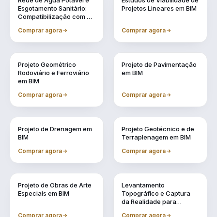
Rede de Água Potável e
Estudos de Viabilidade de
Esgotamento Sanitário:
Projetos Lineares em BIM
Compatibilização com a
Metodologia BIM
Comprar agora
Comprar agora
Vol. 3
Vol. 4
Projeto Geométrico
Projeto de Pavimentação
Rodoviário e Ferroviário
em BIM
em BIM
Comprar agora
Comprar agora
Vol. 5
Vol. 6
Projeto de Drenagem em
Projeto Geotécnico e de
BIM
Terraplenagem em BIM
Comprar agora
Comprar agora
Vol. 7
Vol. 8
Projeto de Obras de Arte
Levantamento
Especiais em BIM
Topográfico e Captura
da Realidade para
Projetos em BIM
Comprar agora
Comprar agora