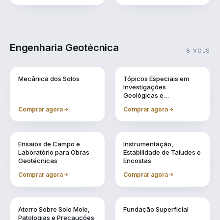
Engenharia Geotécnica
8 VOLS
Vol. 1
Vol. 10
Mecânica dos Solos
Tópicos Especiais em
Investigações
Geológicas e
Geotécnicas
Comprar agora
Comprar agora
Vol. 11
Vol. 2
Ensaios de Campo e
Instrumentação,
Laboratório para Obras
Estabilidade de Taludes e
Geotécnicas
Encostas
Comprar agora
Comprar agora
Vol. 4
Vol. 5
Aterro Sobre Solo Mole,
Fundação Superficial
Patologias e Precauções