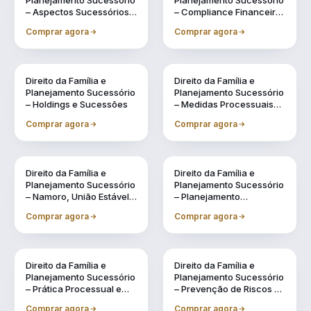
Planejamento Sucessório
Planejamento Sucessório
– Aspectos Sucessórios
– Compliance Financeiro
na Legislação Civil
e Fiscal na Gestão
Comprar agora
Comprar agora
Familiar
Direito da Família e
Direito da Família e
Planejamento Sucessório
Planejamento Sucessório
– Holdings e Sucessões
– Medidas Processuais
no Direito de Família
Comprar agora
Comprar agora
Direito da Família e
Direito da Família e
Planejamento Sucessório
Planejamento Sucessório
– Namoro, União Estável e
– Planejamento
Regimes de Casamento:
Sucessório
Comprar agora
Comprar agora
Possibilidades
Direito da Família e
Direito da Família e
Planejamento Sucessório
Planejamento Sucessório
– Prática Processual e
– Prevenção de Riscos na
Administrativa na
Gestão Patrimonial e na
Comprar agora
Comprar agora