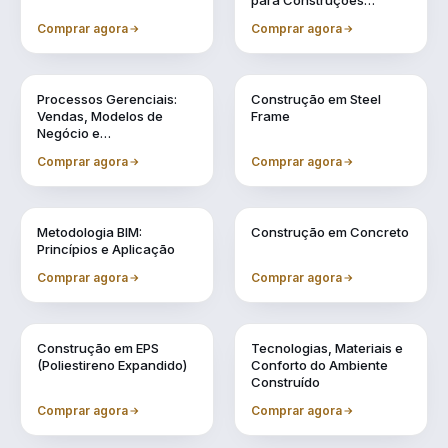
para Construções
Industrializadas
Comprar agora
Comprar agora
Vol. 11
Vol. 2
Processos Gerenciais:
Construção em Steel
Vendas, Modelos de
Frame
Negócio e
Financiamentos
Comprar agora
Comprar agora
Vol. 3
Vol. 4
Metodologia BIM:
Construção em Concreto
Princípios e Aplicação
Comprar agora
Comprar agora
Vol. 5
Vol. 6
Construção em EPS
Tecnologias, Materiais e
(Poliestireno Expandido)
Conforto do Ambiente
Construído
Comprar agora
Comprar agora