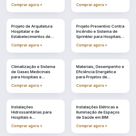
Especificação de
e Acreditação
Comprar agora
Comprar agora
Equipamentos Médicos
Vol. 2
Vol. 3
Projeto de Arquitetura
Projeto Preventivo Contra
Hospitalar e de
Incêndio e Sistema de
Estabelecimentos de
Sprinkler para Hospitais e
Saúde em BIM
Estabelecimentos de
Comprar agora
Comprar agora
Saúde
Vol. 4
Vol. 5
Climatização e Sistema
Materiais, Desempenho e
de Gases Medicinais
Eficiência Energética
para Hospitais e
para Projetos de
Estabelecimentos de
Estabelecimentos de
Comprar agora
Comprar agora
Saúde em BIM
Saúde
Vol. 6
Vol. 7
Instalações
Instalações Elétricas e
Hidrossanitárias para
Iluminação de Espaços
Hospitais e
de Saúde em BIM
Estabelecimentos de
Comprar agora
Comprar agora
Saúde em BIM