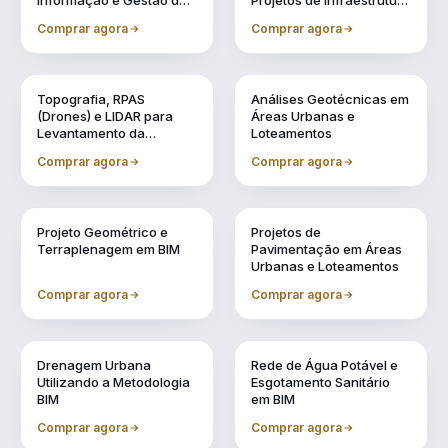
Informação e Gestão de
Projetos de Infraestrutura
Obras Urbanas
Urbana (BIM 5D)
Comprar agora
Comprar agora
Vol. 2
Vol. 3
Topografia, RPAS
Análises Geotécnicas em
(Drones) e LIDAR para
Áreas Urbanas e
Levantamento da
Loteamentos
Realidade
Comprar agora
Comprar agora
Vol. 4
Vol. 5
Projeto Geométrico e
Projetos de
Terraplenagem em BIM
Pavimentação em Áreas
Urbanas e Loteamentos
Comprar agora
Comprar agora
Vol. 6
Vol. 7
Drenagem Urbana
Rede de Água Potável e
Utilizando a Metodologia
Esgotamento Sanitário
BIM
em BIM
Comprar agora
Comprar agora