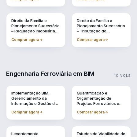
Sucessão, Inventários e
Lavagem de Dinheiro
Testamentos
Direito da Família e
Direito da Família e
Planejamento Sucessório
Planejamento Sucessório
– Regulação Imobiliária
– Tributação do
Familiar Preventiva
Patrimônio e na
Comprar agora
Comprar agora
Sucessão
Engenharia Ferroviária em BIM
10 VOLS
Vol. 1
Vol. 10
Implementação BIM,
Quantificação e
Gerenciamento da
Orçamentação de
Informação e Gestão de
Projetos Ferroviários em
Obra
BIM
Comprar agora
Comprar agora
Vol. 2
Vol. 3
Levantamento
Estudos de Viabilidade de