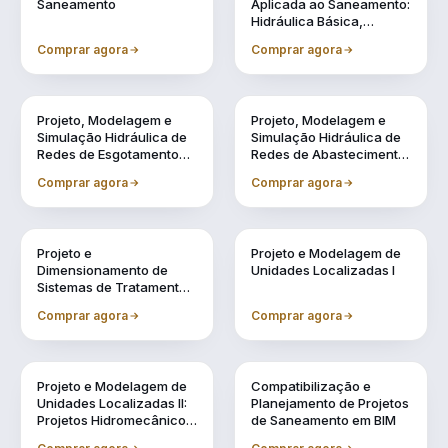
Saneamento
Aplicada ao Saneamento:
Hidráulica Básica,
Transientes e
Comprar agora
Comprar agora
Reservação
Vol. 4
Vol. 5
Projeto, Modelagem e
Projeto, Modelagem e
Simulação Hidráulica de
Simulação Hidráulica de
Redes de Esgotamento
Redes de Abastecimento
Sanitário Utilizando BIM
de Água Utilizando BIM
Comprar agora
Comprar agora
Vol. 6
Vol. 7
Projeto e
Projeto e Modelagem de
Dimensionamento de
Unidades Localizadas I
Sistemas de Tratamento
de Água e Efluentes
Comprar agora
Comprar agora
Vol. 8
Vol. 9
Projeto e Modelagem de
Compatibilização e
Unidades Localizadas II:
Planejamento de Projetos
Projetos Hidromecânicos
de Saneamento em BIM
e Complementares