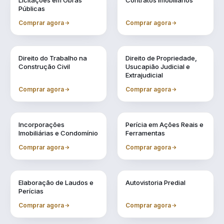
Licitações em Obras
Contratos Imobiliários
Públicas
Comprar agora
Comprar agora
Vol. 4
Vol. 5
Direito do Trabalho na
Direito de Propriedade,
Construção Civil
Usucapião Judicial e
Extrajudicial
Comprar agora
Comprar agora
Vol. 6
Vol. 7
Incorporações
Perícia em Ações Reais e
Imobiliárias e Condomínio
Ferramentas
Comprar agora
Comprar agora
Vol. 8
Vol. 9
Elaboração de Laudos e
Autovistoria Predial
Perícias
Comprar agora
Comprar agora