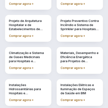
Especificação de
e Acreditação
Comprar agora
Comprar agora
Equipamentos Médicos
Vol. 2
Vol. 3
Projeto de Arquitetura
Projeto Preventivo Contra
Hospitalar e de
Incêndio e Sistema de
Estabelecimentos de
Sprinkler para Hospitais e
Saúde em BIM
Estabelecimentos de
Comprar agora
Comprar agora
Saúde
Vol. 4
Vol. 5
Climatização e Sistema
Materiais, Desempenho e
de Gases Medicinais
Eficiência Energética
para Hospitais e
para Projetos de
Estabelecimentos de
Estabelecimentos de
Comprar agora
Comprar agora
Saúde em BIM
Saúde
Vol. 6
Vol. 7
Instalações
Instalações Elétricas e
Hidrossanitárias para
Iluminação de Espaços
Hospitais e
de Saúde em BIM
Estabelecimentos de
Comprar agora
Comprar agora
Saúde em BIM