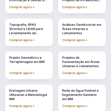
Informação e Gestão de
Projetos de Infraestrutura
Obras Urbanas
Urbana (BIM 5D)
Comprar agora
Comprar agora
Vol. 2
Vol. 3
Topografia, RPAS
Análises Geotécnicas em
(Drones) e LIDAR para
Áreas Urbanas e
Levantamento da
Loteamentos
Realidade
Comprar agora
Comprar agora
Vol. 4
Vol. 5
Projeto Geométrico e
Projetos de
Terraplenagem em BIM
Pavimentação em Áreas
Urbanas e Loteamentos
Comprar agora
Comprar agora
Vol. 6
Vol. 7
Drenagem Urbana
Rede de Água Potável e
Utilizando a Metodologia
Esgotamento Sanitário
BIM
em BIM
Comprar agora
Comprar agora