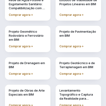
Rede de Água Potável e
Estudos de Viabilidade de
Esgotamento Sanitário:
Projetos Lineares em BIM
Compatibilização com a
Metodologia BIM
Comprar agora
Comprar agora
Vol. 3
Vol. 4
Projeto Geométrico
Projeto de Pavimentação
Rodoviário e Ferroviário
em BIM
em BIM
Comprar agora
Comprar agora
Vol. 5
Vol. 6
Projeto de Drenagem em
Projeto Geotécnico e de
BIM
Terraplenagem em BIM
Comprar agora
Comprar agora
Vol. 7
Vol. 8
Projeto de Obras de Arte
Levantamento
Especiais em BIM
Topográfico e Captura
da Realidade para
Projetos em BIM
Comprar agora
Comprar agora