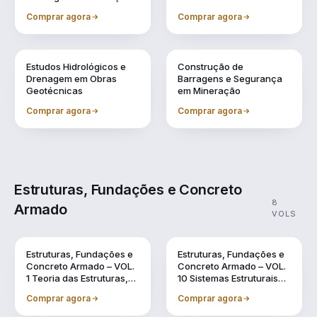
Comprar agora
Comprar agora
Vol. 7
Vol. 9
Estudos Hidrológicos e
Construção de
Drenagem em Obras
Barragens e Segurança
Geotécnicas
em Mineração
Comprar agora
Comprar agora
Estruturas, Fundações e Concreto
8
Armado
VOLS
Vol. 1
Vol. 10
Estruturas, Fundações e
Estruturas, Fundações e
Concreto Armado – VOL.
Concreto Armado – VOL.
1 Teoria das Estruturas,
10 Sistemas Estruturais
Dinâmica das Estruturas
Sustentáveis em BIM
Comprar agora
Comprar agora
e o Uso do BIM