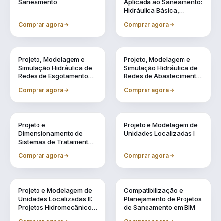
Saneamento
Aplicada ao Saneamento:
Hidráulica Básica,
Transientes e
Comprar agora
Comprar agora
Reservação
Vol. 4
Vol. 5
Projeto, Modelagem e
Projeto, Modelagem e
Simulação Hidráulica de
Simulação Hidráulica de
Redes de Esgotamento
Redes de Abastecimento
Sanitário Utilizando BIM
de Água Utilizando BIM
Comprar agora
Comprar agora
Vol. 6
Vol. 7
Projeto e
Projeto e Modelagem de
Dimensionamento de
Unidades Localizadas I
Sistemas de Tratamento
de Água e Efluentes
Comprar agora
Comprar agora
Vol. 8
Vol. 9
Projeto e Modelagem de
Compatibilização e
Unidades Localizadas II:
Planejamento de Projetos
Projetos Hidromecânicos
de Saneamento em BIM
e Complementares