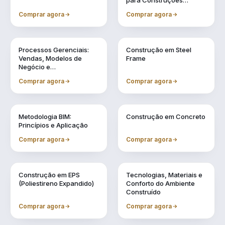
para Construções
Industrializadas
Comprar agora
Comprar agora
Vol. 11
Vol. 2
Processos Gerenciais:
Construção em Steel
Vendas, Modelos de
Frame
Negócio e
Financiamentos
Comprar agora
Comprar agora
Vol. 3
Vol. 4
Metodologia BIM:
Construção em Concreto
Princípios e Aplicação
Comprar agora
Comprar agora
Vol. 5
Vol. 6
Construção em EPS
Tecnologias, Materiais e
(Poliestireno Expandido)
Conforto do Ambiente
Construído
Comprar agora
Comprar agora