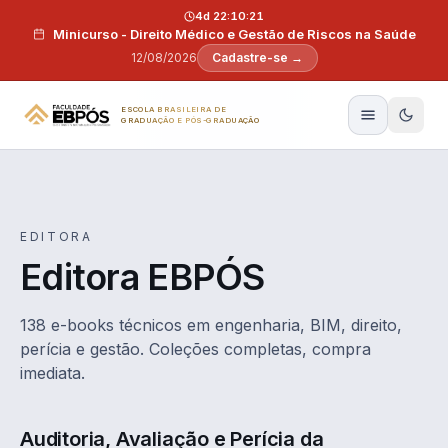
Pular para o conteúdo
4d 22:10:20
Minicurso - Direito Médico e Gestão de Riscos na Saúde
12/08/2026
Cadastre-se →
ESCOLA BRASILEIRA DE
GRADUAÇÃO E PÓS-GRADUAÇÃO
EDITORA
Editora EBPÓS
138 e-books técnicos em engenharia, BIM, direito,
perícia e gestão. Coleções completas, compra
imediata.
Auditoria, Avaliação e Perícia da