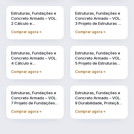
Vol. 2
Vol. 3
Estruturas, Fundações e
Estruturas, Fundações e
Concreto Armado – VOL.
Concreto Armado – VOL.
2 Cálculo e
3 Projeto de Estruturas de
Dimensionamento de
Concreto Armado por
Comprar agora
Comprar agora
Estruturas Usuais de
meio de Software BIM
Concreto Armado
Vol. 4
Vol. 5
Estruturas, Fundações e
Estruturas, Fundações e
Concreto Armado – VOL.
Concreto Armado – VOL.
4 Cálculo e
5 Projeto de Estruturas
Dimensionamento de
Pré-Fabricadas por meio
Comprar agora
Comprar agora
Estruturas Pré-
de Software BIM
Fabricadas
Vol. 7
Vol. 9
Estruturas, Fundações e
Estruturas, Fundações e
Concreto Armado – VOL.
Concreto Armado – VOL.
7 Projeto de Fundações
9 Durabilidade, Proteção
por meio de Software BIM
e Recuperação de
Comprar agora
Comprar agora
Estruturas