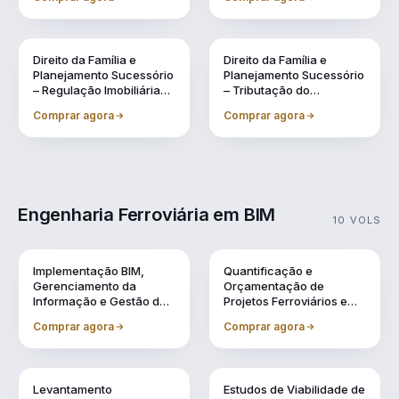
Sucessão, Inventários e
Lavagem de Dinheiro
Testamentos
Direito da Família e
Direito da Família e
Planejamento Sucessório
Planejamento Sucessório
– Regulação Imobiliária
– Tributação do
Familiar Preventiva
Patrimônio e na
Comprar agora
Comprar agora
Sucessão
Engenharia Ferroviária em BIM
10 VOLS
Vol. 1
Vol. 10
Implementação BIM,
Quantificação e
Gerenciamento da
Orçamentação de
Informação e Gestão de
Projetos Ferroviários em
Obra
BIM
Comprar agora
Comprar agora
Vol. 2
Vol. 3
Levantamento
Estudos de Viabilidade de