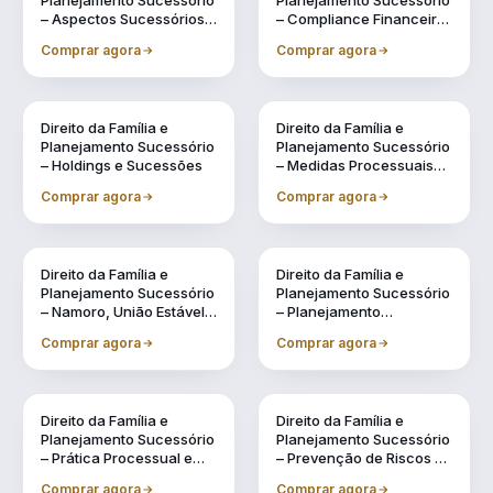
Planejamento Sucessório
Planejamento Sucessório
– Aspectos Sucessórios
– Compliance Financeiro
na Legislação Civil
e Fiscal na Gestão
Comprar agora
Comprar agora
Familiar
Direito da Família e
Direito da Família e
Planejamento Sucessório
Planejamento Sucessório
– Holdings e Sucessões
– Medidas Processuais
no Direito de Família
Comprar agora
Comprar agora
Direito da Família e
Direito da Família e
Planejamento Sucessório
Planejamento Sucessório
– Namoro, União Estável e
– Planejamento
Regimes de Casamento:
Sucessório
Comprar agora
Comprar agora
Possibilidades
Direito da Família e
Direito da Família e
Planejamento Sucessório
Planejamento Sucessório
– Prática Processual e
– Prevenção de Riscos na
Administrativa na
Gestão Patrimonial e na
Comprar agora
Comprar agora