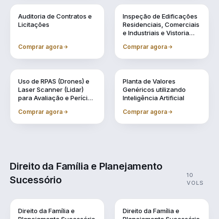
Vol. 6
Vol. 7
Auditoria de Contratos e
Inspeção de Edificações
Licitações
Residenciais, Comerciais
e Industriais e Vistoria
Cautelar de Vizinhança
Comprar agora
Comprar agora
Vol. 8
Vol. 9
Uso de RPAS (Drones) e
Planta de Valores
Laser Scanner (Lidar)
Genéricos utilizando
para Avaliação e Perícia
Inteligência Artificial
da Engenharia
Comprar agora
Comprar agora
Direito da Família e Planejamento
10
Sucessório
VOLS
Direito da Família e
Direito da Família e