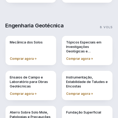
Engenharia Geotécnica
8 VOLS
Vol. 1
Vol. 10
Mecânica dos Solos
Tópicos Especiais em
Investigações
Geológicas e
Geotécnicas
Comprar agora
Comprar agora
Vol. 11
Vol. 2
Ensaios de Campo e
Instrumentação,
Laboratório para Obras
Estabilidade de Taludes e
Geotécnicas
Encostas
Comprar agora
Comprar agora
Vol. 4
Vol. 5
Aterro Sobre Solo Mole,
Fundação Superficial
Patologias e Precauções