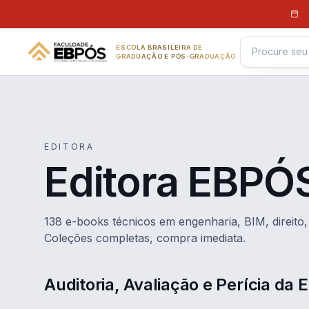
Pular para o conteúdo
ESCOLA BRASILEIRA DE
GRADUAÇÃO E PÓS-GRADUAÇÃO
EDITORA
Editora EBPÓ
138 e-books técnicos em engenharia, BIM, direito, 
Coleções completas, compra imediata.
Auditoria, Avaliação e Perícia da