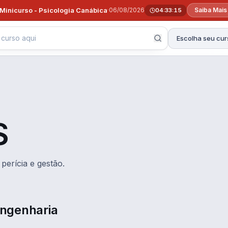
Minicurso - Psicologia Canábica
·
06/08/2026
Saiba Mais
04:33:14
Escolha seu cur
S
perícia e gestão.
 Engenharia