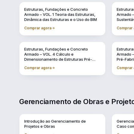
Vol. 1
Vol. 10
Estruturas, Fundações e Concreto
Estrutur
Armado – VOL. 1 Teoria das Estruturas,
Armado – 
Dinâmica das Estruturas e o Uso do BIM
Sustentá
Comprar agora
Comprar 
Vol. 4
Vol. 5
Estruturas, Fundações e Concreto
Estrutur
Armado – VOL. 4 Cálculo e
Armado – 
Dimensionamento de Estruturas Pré-
Pré-Fabr
Fabricadas
BIM
Comprar agora
Comprar 
Gerenciamento de Obras e Projeto
Vol. 1
Vol. 10
Introdução ao Gerenciamento de
Gerencia
Projetos e Obras
Caso com