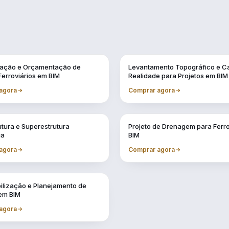
Vol. 2
cação e Orçamentação de
Levantamento Topográfico e C
Ferroviários em BIM
Realidade para Projetos em BIM
agora
Comprar agora
Vol. 6
utura e Superestrutura
Projeto de Drenagem para Ferr
ia
BIM
agora
Comprar agora
ilização e Planejamento de
 em BIM
agora