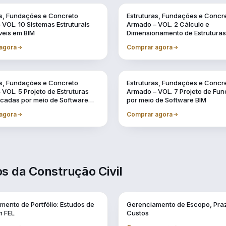
Vol. 2
as, Fundações e Concreto
Estruturas, Fundações e Concr
VOL. 10 Sistemas Estruturais
Armado – VOL. 2 Cálculo e
veis em BIM
Dimensionamento de Estruturas
de Concreto Armado
agora
Comprar agora
Vol. 7
as, Fundações e Concreto
Estruturas, Fundações e Concr
VOL. 5 Projeto de Estruturas
Armado – VOL. 7 Projeto de Fu
icadas por meio de Software
por meio de Software BIM
agora
Comprar agora
s da Construção Civil
Vol. 2
mento de Portfólio: Estudos de
Gerenciamento de Escopo, Pra
 FEL
Custos