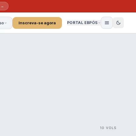
 →
so
Inscreva-se agora
PORTAL EBPÓS
10 VOLS