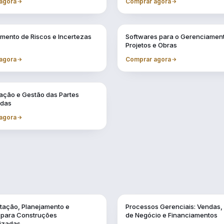
agora
Comprar agora
Vol. 6
mento de Riscos e Incertezas
Softwares para o Gerenciamen
Projetos e Obras
agora
Comprar agora
ção e Gestão das Partes
adas
agora
Vol. 11
ação, Planejamento e
Processos Gerenciais: Vendas,
a para Construções
de Negócio e Financiamentos
lizadas