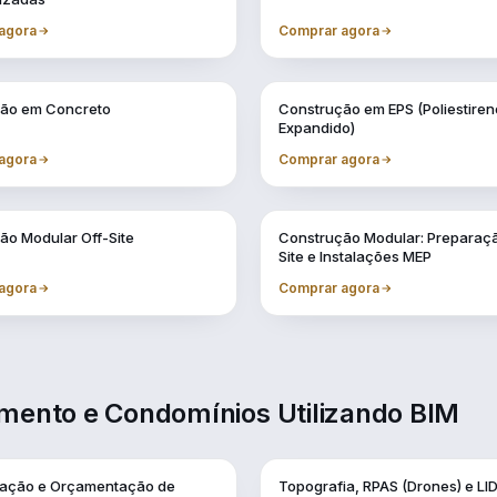
agora
Comprar agora
Vol. 5
ão em Concreto
Construção em EPS (Poliestiren
Expandido)
agora
Comprar agora
Vol. 9
ão Modular Off-Site
Construção Modular: Preparaç
Site e Instalações MEP
agora
Comprar agora
amento e Condomínios Utilizando BIM
Vol. 2
cação e Orçamentação de
Topografia, RPAS (Drones) e LI