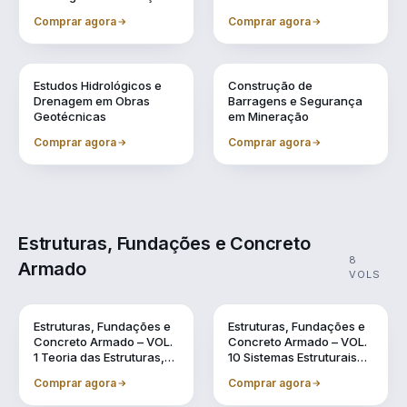
Comprar agora
Comprar agora
Vol. 7
Vol. 9
Estudos Hidrológicos e
Construção de
Drenagem em Obras
Barragens e Segurança
Geotécnicas
em Mineração
Comprar agora
Comprar agora
Estruturas, Fundações e Concreto
8
Armado
VOLS
Vol. 1
Vol. 10
Estruturas, Fundações e
Estruturas, Fundações e
Concreto Armado – VOL.
Concreto Armado – VOL.
1 Teoria das Estruturas,
10 Sistemas Estruturais
Dinâmica das Estruturas
Sustentáveis em BIM
Comprar agora
Comprar agora
e o Uso do BIM