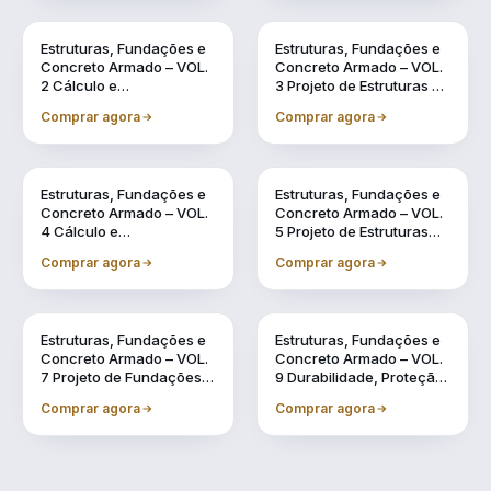
Vol. 2
Vol. 3
Estruturas, Fundações e
Estruturas, Fundações e
Concreto Armado – VOL.
Concreto Armado – VOL.
2 Cálculo e
3 Projeto de Estruturas de
Dimensionamento de
Concreto Armado por
Comprar agora
Comprar agora
Estruturas Usuais de
meio de Software BIM
Concreto Armado
Vol. 4
Vol. 5
Estruturas, Fundações e
Estruturas, Fundações e
Concreto Armado – VOL.
Concreto Armado – VOL.
4 Cálculo e
5 Projeto de Estruturas
Dimensionamento de
Pré-Fabricadas por meio
Comprar agora
Comprar agora
Estruturas Pré-
de Software BIM
Fabricadas
Vol. 7
Vol. 9
Estruturas, Fundações e
Estruturas, Fundações e
Concreto Armado – VOL.
Concreto Armado – VOL.
7 Projeto de Fundações
9 Durabilidade, Proteção
por meio de Software BIM
e Recuperação de
Comprar agora
Comprar agora
Estruturas