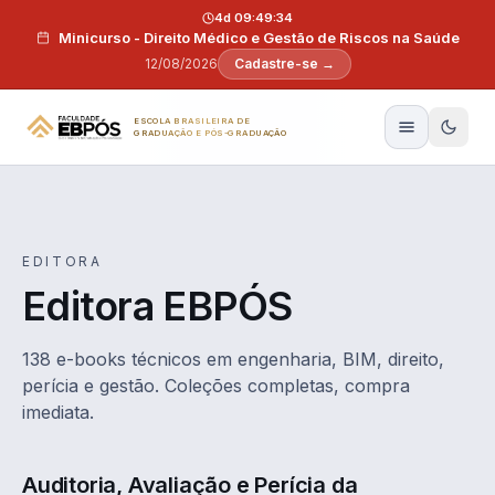
Pular para o conteúdo
4d 09:49:33
Minicurso - Direito Médico e Gestão de Riscos na Saúde
12/08/2026
Cadastre-se →
ESCOLA BRASILEIRA DE
GRADUAÇÃO E PÓS-GRADUAÇÃO
EDITORA
Editora EBPÓS
138 e-books técnicos em engenharia, BIM, direito,
perícia e gestão. Coleções completas, compra
imediata.
Auditoria, Avaliação e Perícia da