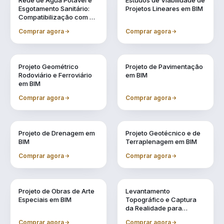
Rede de Água Potável e
Estudos de Viabilidade de
Esgotamento Sanitário:
Projetos Lineares em BIM
Compatibilização com a
Metodologia BIM
Comprar agora
Comprar agora
Vol. 3
Vol. 4
Projeto Geométrico
Projeto de Pavimentação
Rodoviário e Ferroviário
em BIM
em BIM
Comprar agora
Comprar agora
Vol. 5
Vol. 6
Projeto de Drenagem em
Projeto Geotécnico e de
BIM
Terraplenagem em BIM
Comprar agora
Comprar agora
Vol. 7
Vol. 8
Projeto de Obras de Arte
Levantamento
Especiais em BIM
Topográfico e Captura
da Realidade para
Projetos em BIM
Comprar agora
Comprar agora