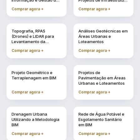
Informação e Gestão de
Projetos de Infraestrutura
Obras Urbanas
Urbana (BIM 5D)
Comprar agora
Comprar agora
Vol. 2
Vol. 3
Topografia, RPAS
Análises Geotécnicas em
(Drones) e LIDAR para
Áreas Urbanas e
Levantamento da
Loteamentos
Realidade
Comprar agora
Comprar agora
Vol. 4
Vol. 5
Projeto Geométrico e
Projetos de
Terraplenagem em BIM
Pavimentação em Áreas
Urbanas e Loteamentos
Comprar agora
Comprar agora
Vol. 6
Vol. 7
Drenagem Urbana
Rede de Água Potável e
Utilizando a Metodologia
Esgotamento Sanitário
BIM
em BIM
Comprar agora
Comprar agora