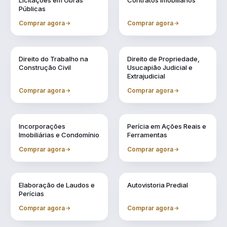
Licitações em Obras
Contratos Imobiliários
Públicas
Comprar agora
Comprar agora
Vol. 4
Vol. 5
Direito do Trabalho na
Direito de Propriedade,
Construção Civil
Usucapião Judicial e
Extrajudicial
Comprar agora
Comprar agora
Vol. 6
Vol. 7
Incorporações
Perícia em Ações Reais e
Imobiliárias e Condomínio
Ferramentas
Comprar agora
Comprar agora
Vol. 8
Vol. 9
Elaboração de Laudos e
Autovistoria Predial
Perícias
Comprar agora
Comprar agora