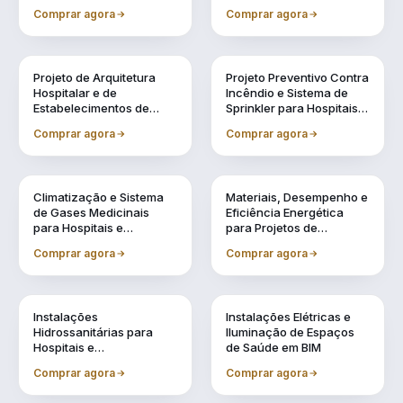
Especificação de
e Acreditação
Comprar agora
Comprar agora
Equipamentos Médicos
Vol. 2
Vol. 3
Projeto de Arquitetura
Projeto Preventivo Contra
Hospitalar e de
Incêndio e Sistema de
Estabelecimentos de
Sprinkler para Hospitais e
Saúde em BIM
Estabelecimentos de
Comprar agora
Comprar agora
Saúde
Vol. 4
Vol. 5
Climatização e Sistema
Materiais, Desempenho e
de Gases Medicinais
Eficiência Energética
para Hospitais e
para Projetos de
Estabelecimentos de
Estabelecimentos de
Comprar agora
Comprar agora
Saúde em BIM
Saúde
Vol. 6
Vol. 7
Instalações
Instalações Elétricas e
Hidrossanitárias para
Iluminação de Espaços
Hospitais e
de Saúde em BIM
Estabelecimentos de
Comprar agora
Comprar agora
Saúde em BIM