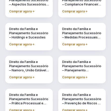
Planejamento Sucessório
Planejamento Sucessório
– Aspectos Sucessórios
– Compliance Financeiro
na Legislação Civil
e Fiscal na Gestão
Comprar agora
Comprar agora
Familiar
Direito da Família e
Direito da Família e
Planejamento Sucessório
Planejamento Sucessório
– Holdings e Sucessões
– Medidas Processuais
no Direito de Família
Comprar agora
Comprar agora
Direito da Família e
Direito da Família e
Planejamento Sucessório
Planejamento Sucessório
– Namoro, União Estável e
– Planejamento
Regimes de Casamento:
Sucessório
Comprar agora
Comprar agora
Possibilidades
Direito da Família e
Direito da Família e
Planejamento Sucessório
Planejamento Sucessório
– Prática Processual e
– Prevenção de Riscos na
Administrativa na
Gestão Patrimonial e na
Comprar agora
Comprar agora