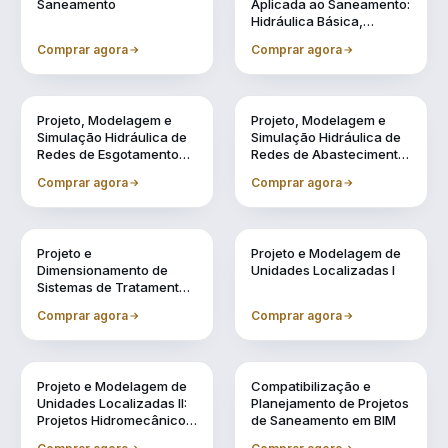
Saneamento
Aplicada ao Saneamento:
Hidráulica Básica,
Transientes e
Comprar agora
Comprar agora
Reservação
Vol. 4
Vol. 5
Projeto, Modelagem e
Projeto, Modelagem e
Simulação Hidráulica de
Simulação Hidráulica de
Redes de Esgotamento
Redes de Abastecimento
Sanitário Utilizando BIM
de Água Utilizando BIM
Comprar agora
Comprar agora
Vol. 6
Vol. 7
Projeto e
Projeto e Modelagem de
Dimensionamento de
Unidades Localizadas I
Sistemas de Tratamento
de Água e Efluentes
Comprar agora
Comprar agora
Vol. 8
Vol. 9
Projeto e Modelagem de
Compatibilização e
Unidades Localizadas II:
Planejamento de Projetos
Projetos Hidromecânicos
de Saneamento em BIM
e Complementares