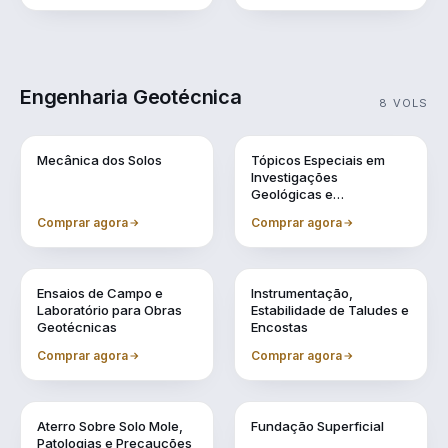
Engenharia Geotécnica
8 VOLS
Vol. 1
Vol. 10
Mecânica dos Solos
Tópicos Especiais em
Investigações
Geológicas e
Geotécnicas
Comprar agora
Comprar agora
Vol. 11
Vol. 2
Ensaios de Campo e
Instrumentação,
Laboratório para Obras
Estabilidade de Taludes e
Geotécnicas
Encostas
Comprar agora
Comprar agora
Vol. 4
Vol. 5
Aterro Sobre Solo Mole,
Fundação Superficial
Patologias e Precauções