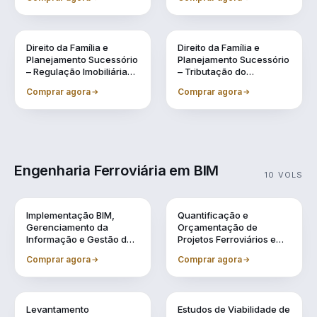
Sucessão, Inventários e
Lavagem de Dinheiro
Testamentos
Direito da Família e
Direito da Família e
Planejamento Sucessório
Planejamento Sucessório
– Regulação Imobiliária
– Tributação do
Familiar Preventiva
Patrimônio e na
Comprar agora
Comprar agora
Sucessão
Engenharia Ferroviária em BIM
10 VOLS
Vol. 1
Vol. 10
Implementação BIM,
Quantificação e
Gerenciamento da
Orçamentação de
Informação e Gestão de
Projetos Ferroviários em
Obra
BIM
Comprar agora
Comprar agora
Vol. 2
Vol. 3
Levantamento
Estudos de Viabilidade de