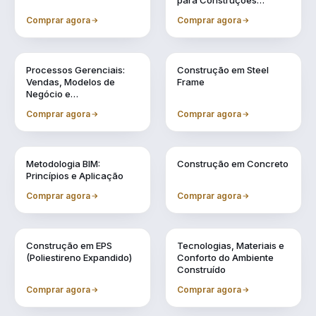
para Construções
Industrializadas
Comprar agora
Comprar agora
Vol. 11
Vol. 2
Processos Gerenciais:
Construção em Steel
Vendas, Modelos de
Frame
Negócio e
Financiamentos
Comprar agora
Comprar agora
Vol. 3
Vol. 4
Metodologia BIM:
Construção em Concreto
Princípios e Aplicação
Comprar agora
Comprar agora
Vol. 5
Vol. 6
Construção em EPS
Tecnologias, Materiais e
(Poliestireno Expandido)
Conforto do Ambiente
Construído
Comprar agora
Comprar agora