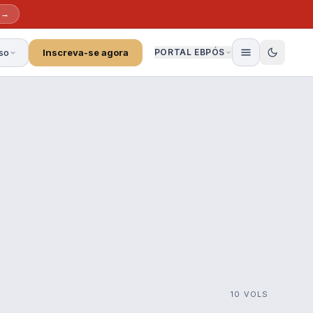
 →
so
Inscreva-se agora
PORTAL EBPÓS
10 VOLS