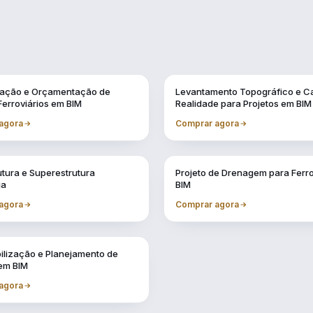
Vol. 2
cação e Orçamentação de
Levantamento Topográfico e C
Ferroviários em BIM
Realidade para Projetos em BIM
agora
Comprar agora
Vol. 6
utura e Superestrutura
Projeto de Drenagem para Ferr
ia
BIM
agora
Comprar agora
ilização e Planejamento de
 em BIM
agora