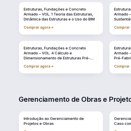
Vol. 1
Vol. 10
Estruturas, Fundações e Concreto
Estrutur
Armado – VOL. 1 Teoria das Estruturas,
Armado – 
Dinâmica das Estruturas e o Uso do BIM
Sustentá
Comprar agora
Comprar 
Vol. 4
Vol. 5
Estruturas, Fundações e Concreto
Estrutur
Armado – VOL. 4 Cálculo e
Armado – 
Dimensionamento de Estruturas Pré-
Pré-Fabr
Fabricadas
BIM
Comprar agora
Comprar 
Gerenciamento de Obras e Projeto
Vol. 1
Vol. 10
Introdução ao Gerenciamento de
Gerencia
Projetos e Obras
Caso com