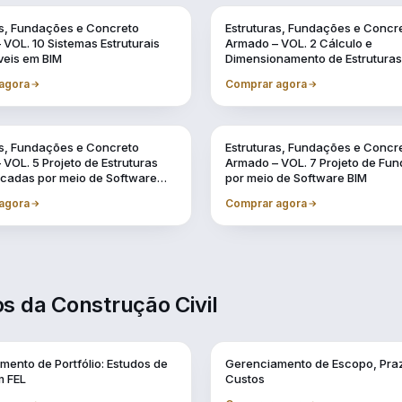
Vol. 2
as, Fundações e Concreto
Estruturas, Fundações e Concr
VOL. 10 Sistemas Estruturais
Armado – VOL. 2 Cálculo e
veis em BIM
Dimensionamento de Estruturas
de Concreto Armado
agora
Comprar agora
Vol. 7
as, Fundações e Concreto
Estruturas, Fundações e Concr
VOL. 5 Projeto de Estruturas
Armado – VOL. 7 Projeto de Fu
icadas por meio de Software
por meio de Software BIM
agora
Comprar agora
s da Construção Civil
Vol. 2
mento de Portfólio: Estudos de
Gerenciamento de Escopo, Pra
 FEL
Custos