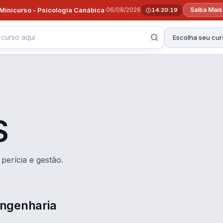
Minicurso - Psicologia Canábica
·
06/08/2026
Saiba Mais
14:20:18
Escolha seu cur
S
perícia e gestão.
 Engenharia