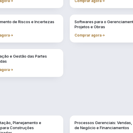
agora
Comprar agora
Vol. 6
mento de Riscos e Incertezas
Softwares para o Gerenciamen
Projetos e Obras
agora
Comprar agora
ção e Gestão das Partes
adas
agora
Vol. 11
ação, Planejamento e
Processos Gerenciais: Vendas,
a para Construções
de Negócio e Financiamentos
lizadas