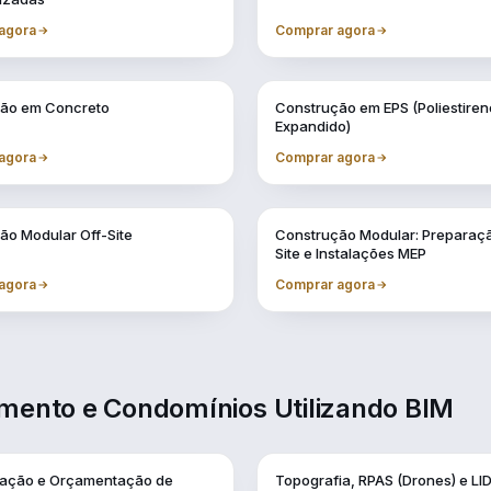
agora
Comprar agora
Vol. 5
ão em Concreto
Construção em EPS (Poliestiren
Expandido)
agora
Comprar agora
Vol. 9
ão Modular Off-Site
Construção Modular: Preparaç
Site e Instalações MEP
agora
Comprar agora
amento e Condomínios Utilizando BIM
Vol. 2
cação e Orçamentação de
Topografia, RPAS (Drones) e LI