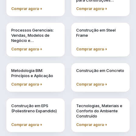
para Construções
Industrializadas
Comprar agora
Comprar agora
Vol. 11
Vol. 2
Processos Gerenciais:
Construção em Steel
Vendas, Modelos de
Frame
Negócio e
Financiamentos
Comprar agora
Comprar agora
Vol. 3
Vol. 4
Metodologia BIM:
Construção em Concreto
Princípios e Aplicação
Comprar agora
Comprar agora
Vol. 5
Vol. 6
Construção em EPS
Tecnologias, Materiais e
(Poliestireno Expandido)
Conforto do Ambiente
Construído
Comprar agora
Comprar agora