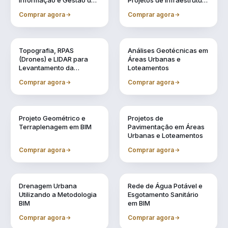
Informação e Gestão de
Projetos de Infraestrutura
Obras Urbanas
Urbana (BIM 5D)
Comprar agora
Comprar agora
Vol. 2
Vol. 3
Topografia, RPAS
Análises Geotécnicas em
(Drones) e LIDAR para
Áreas Urbanas e
Levantamento da
Loteamentos
Realidade
Comprar agora
Comprar agora
Vol. 4
Vol. 5
Projeto Geométrico e
Projetos de
Terraplenagem em BIM
Pavimentação em Áreas
Urbanas e Loteamentos
Comprar agora
Comprar agora
Vol. 6
Vol. 7
Drenagem Urbana
Rede de Água Potável e
Utilizando a Metodologia
Esgotamento Sanitário
BIM
em BIM
Comprar agora
Comprar agora