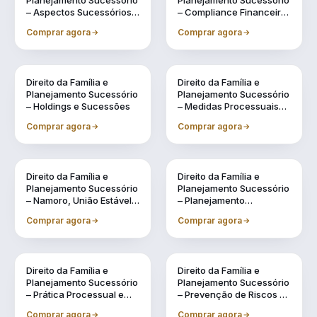
Planejamento Sucessório
Planejamento Sucessório
– Aspectos Sucessórios
– Compliance Financeiro
na Legislação Civil
e Fiscal na Gestão
Comprar agora
Comprar agora
Familiar
Direito da Família e
Direito da Família e
Planejamento Sucessório
Planejamento Sucessório
– Holdings e Sucessões
– Medidas Processuais
no Direito de Família
Comprar agora
Comprar agora
Direito da Família e
Direito da Família e
Planejamento Sucessório
Planejamento Sucessório
– Namoro, União Estável e
– Planejamento
Regimes de Casamento:
Sucessório
Comprar agora
Comprar agora
Possibilidades
Direito da Família e
Direito da Família e
Planejamento Sucessório
Planejamento Sucessório
– Prática Processual e
– Prevenção de Riscos na
Administrativa na
Gestão Patrimonial e na
Comprar agora
Comprar agora