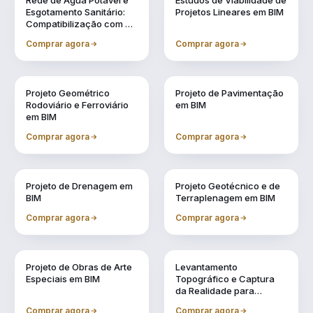
Rede de Água Potável e
Estudos de Viabilidade de
Esgotamento Sanitário:
Projetos Lineares em BIM
Compatibilização com a
Metodologia BIM
Comprar agora
Comprar agora
Vol. 3
Vol. 4
Projeto Geométrico
Projeto de Pavimentação
Rodoviário e Ferroviário
em BIM
em BIM
Comprar agora
Comprar agora
Vol. 5
Vol. 6
Projeto de Drenagem em
Projeto Geotécnico e de
BIM
Terraplenagem em BIM
Comprar agora
Comprar agora
Vol. 7
Vol. 8
Projeto de Obras de Arte
Levantamento
Especiais em BIM
Topográfico e Captura
da Realidade para
Projetos em BIM
Comprar agora
Comprar agora