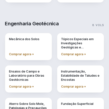
Engenharia Geotécnica
8 VOLS
Vol. 1
Vol. 10
Mecânica dos Solos
Tópicos Especiais em
Investigações
Geológicas e
Geotécnicas
Comprar agora
Comprar agora
Vol. 11
Vol. 2
Ensaios de Campo e
Instrumentação,
Laboratório para Obras
Estabilidade de Taludes e
Geotécnicas
Encostas
Comprar agora
Comprar agora
Vol. 4
Vol. 5
Aterro Sobre Solo Mole,
Fundação Superficial
Patologias e Precauções