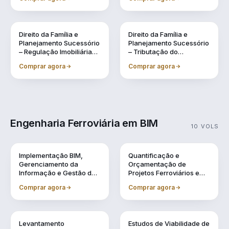
Sucessão, Inventários e
Lavagem de Dinheiro
Testamentos
Direito da Família e
Direito da Família e
Planejamento Sucessório
Planejamento Sucessório
– Regulação Imobiliária
– Tributação do
Familiar Preventiva
Patrimônio e na
Comprar agora
Comprar agora
Sucessão
Engenharia Ferroviária em BIM
10 VOLS
Vol. 1
Vol. 10
Implementação BIM,
Quantificação e
Gerenciamento da
Orçamentação de
Informação e Gestão de
Projetos Ferroviários em
Obra
BIM
Comprar agora
Comprar agora
Vol. 2
Vol. 3
Levantamento
Estudos de Viabilidade de