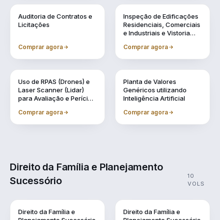
Vol. 6
Vol. 7
Auditoria de Contratos e
Inspeção de Edificações
Licitações
Residenciais, Comerciais
e Industriais e Vistoria
Cautelar de Vizinhança
Comprar agora
Comprar agora
Vol. 8
Vol. 9
Uso de RPAS (Drones) e
Planta de Valores
Laser Scanner (Lidar)
Genéricos utilizando
para Avaliação e Perícia
Inteligência Artificial
da Engenharia
Comprar agora
Comprar agora
Direito da Família e Planejamento
10
Sucessório
VOLS
Direito da Família e
Direito da Família e