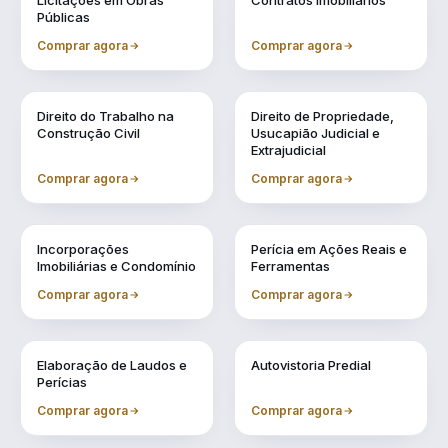
Licitações em Obras
Contratos Imobiliários
Públicas
Comprar agora
Comprar agora
Vol. 4
Vol. 5
Direito do Trabalho na
Direito de Propriedade,
Construção Civil
Usucapião Judicial e
Extrajudicial
Comprar agora
Comprar agora
Vol. 6
Vol. 7
Incorporações
Perícia em Ações Reais e
Imobiliárias e Condomínio
Ferramentas
Comprar agora
Comprar agora
Vol. 8
Vol. 9
Elaboração de Laudos e
Autovistoria Predial
Perícias
Comprar agora
Comprar agora