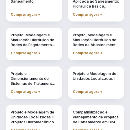
Saneamento
Aplicada ao Saneamento:
Hidráulica Básica,
Transientes e
Comprar agora
Comprar agora
Reservação
Vol. 4
Vol. 5
Projeto, Modelagem e
Projeto, Modelagem e
Simulação Hidráulica de
Simulação Hidráulica de
Redes de Esgotamento
Redes de Abastecimento
Sanitário Utilizando BIM
de Água Utilizando BIM
Comprar agora
Comprar agora
Vol. 6
Vol. 7
Projeto e
Projeto e Modelagem de
Dimensionamento de
Unidades Localizadas I
Sistemas de Tratamento
de Água e Efluentes
Comprar agora
Comprar agora
Vol. 8
Vol. 9
Projeto e Modelagem de
Compatibilização e
Unidades Localizadas II:
Planejamento de Projetos
Projetos Hidromecânicos
de Saneamento em BIM
e Complementares