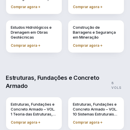
Comprar agora
Comprar agora
Vol. 7
Vol. 9
Estudos Hidrológicos e
Construção de
Drenagem em Obras
Barragens e Segurança
Geotécnicas
em Mineração
Comprar agora
Comprar agora
Estruturas, Fundações e Concreto
8
Armado
VOLS
Vol. 1
Vol. 10
Estruturas, Fundações e
Estruturas, Fundações e
Concreto Armado – VOL.
Concreto Armado – VOL.
1 Teoria das Estruturas,
10 Sistemas Estruturais
Dinâmica das Estruturas
Sustentáveis em BIM
Comprar agora
Comprar agora
e o Uso do BIM