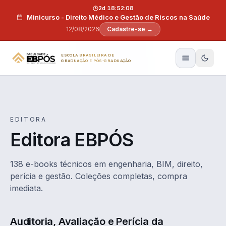
Pular para o conteúdo
2d 18:52:07
Minicurso - Direito Médico e Gestão de Riscos na Saúde
12/08/2026
Cadastre-se →
ESCOLA BRASILEIRA DE
GRADUAÇÃO E PÓS-GRADUAÇÃO
EDITORA
Editora EBPÓS
138 e-books técnicos em engenharia, BIM, direito,
perícia e gestão. Coleções completas, compra
imediata.
Auditoria, Avaliação e Perícia da