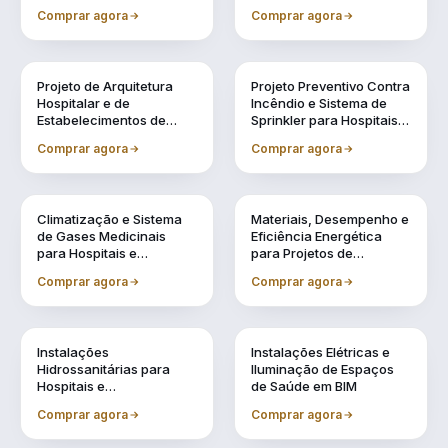
Especificação de
e Acreditação
Comprar agora
Comprar agora
Equipamentos Médicos
Vol. 2
Vol. 3
Projeto de Arquitetura
Projeto Preventivo Contra
Hospitalar e de
Incêndio e Sistema de
Estabelecimentos de
Sprinkler para Hospitais e
Saúde em BIM
Estabelecimentos de
Comprar agora
Comprar agora
Saúde
Vol. 4
Vol. 5
Climatização e Sistema
Materiais, Desempenho e
de Gases Medicinais
Eficiência Energética
para Hospitais e
para Projetos de
Estabelecimentos de
Estabelecimentos de
Comprar agora
Comprar agora
Saúde em BIM
Saúde
Vol. 6
Vol. 7
Instalações
Instalações Elétricas e
Hidrossanitárias para
Iluminação de Espaços
Hospitais e
de Saúde em BIM
Estabelecimentos de
Comprar agora
Comprar agora
Saúde em BIM