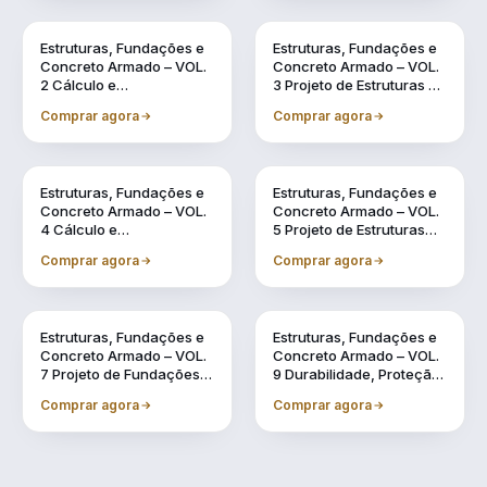
Vol. 2
Vol. 3
Estruturas, Fundações e
Estruturas, Fundações e
Concreto Armado – VOL.
Concreto Armado – VOL.
2 Cálculo e
3 Projeto de Estruturas de
Dimensionamento de
Concreto Armado por
Comprar agora
Comprar agora
Estruturas Usuais de
meio de Software BIM
Concreto Armado
Vol. 4
Vol. 5
Estruturas, Fundações e
Estruturas, Fundações e
Concreto Armado – VOL.
Concreto Armado – VOL.
4 Cálculo e
5 Projeto de Estruturas
Dimensionamento de
Pré-Fabricadas por meio
Comprar agora
Comprar agora
Estruturas Pré-
de Software BIM
Fabricadas
Vol. 7
Vol. 9
Estruturas, Fundações e
Estruturas, Fundações e
Concreto Armado – VOL.
Concreto Armado – VOL.
7 Projeto de Fundações
9 Durabilidade, Proteção
por meio de Software BIM
e Recuperação de
Comprar agora
Comprar agora
Estruturas