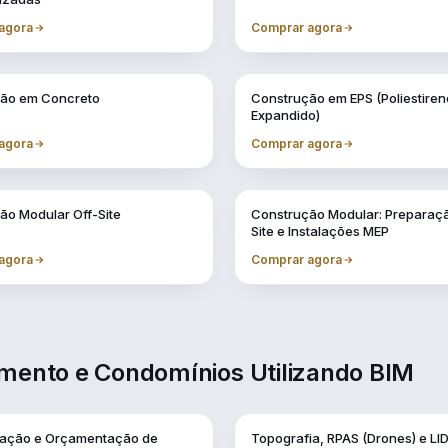
agora
Comprar agora
Vol. 5
ão em Concreto
Construção em EPS (Poliestiren
Expandido)
agora
Comprar agora
Vol. 9
ão Modular Off-Site
Construção Modular: Preparaç
Site e Instalações MEP
agora
Comprar agora
amento e Condomínios Utilizando BIM
Vol. 2
cação e Orçamentação de
Topografia, RPAS (Drones) e LI