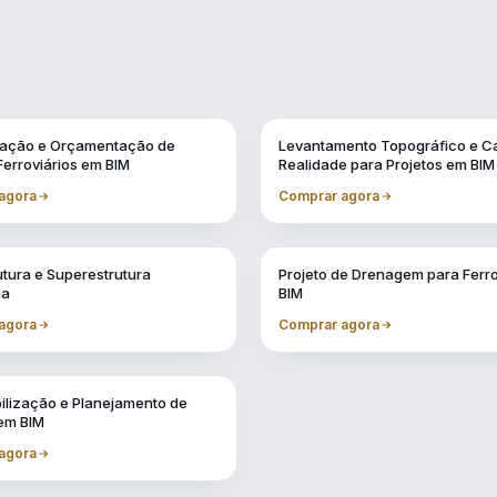
Vol. 2
cação e Orçamentação de
Levantamento Topográfico e C
Ferroviários em BIM
Realidade para Projetos em BIM
agora
Comprar agora
Vol. 6
utura e Superestrutura
Projeto de Drenagem para Ferr
ia
BIM
agora
Comprar agora
ilização e Planejamento de
 em BIM
agora