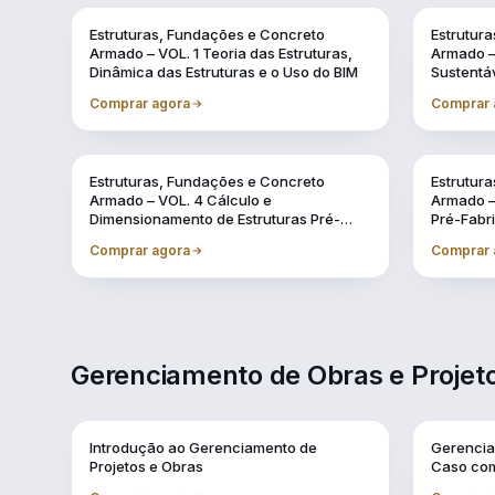
Vol. 1
Vol. 10
Estruturas, Fundações e Concreto
Estrutur
Armado – VOL. 1 Teoria das Estruturas,
Armado – 
Dinâmica das Estruturas e o Uso do BIM
Sustentá
Comprar agora
Comprar 
Vol. 4
Vol. 5
Estruturas, Fundações e Concreto
Estrutur
Armado – VOL. 4 Cálculo e
Armado – 
Dimensionamento de Estruturas Pré-
Pré-Fabr
Fabricadas
BIM
Comprar agora
Comprar 
Gerenciamento de Obras e Projeto
Vol. 1
Vol. 10
Introdução ao Gerenciamento de
Gerencia
Projetos e Obras
Caso com