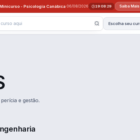
Minicurso - Psicologia Canábica
·
06/08/2026
Saiba Mais
19:08:28
Escolha seu cur
S
perícia e gestão.
 Engenharia