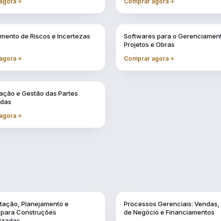
agora
Comprar agora
Vol. 6
mento de Riscos e Incertezas
Softwares para o Gerenciamen
Projetos e Obras
agora
Comprar agora
ção e Gestão das Partes
adas
agora
Vol. 11
ação, Planejamento e
Processos Gerenciais: Vendas,
a para Construções
de Negócio e Financiamentos
lizadas