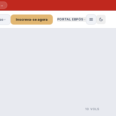
 →
so
Inscreva-se agora
PORTAL EBPÓS
10 VOLS