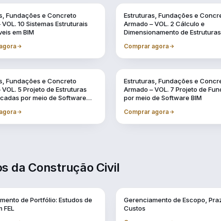
Vol. 2
as, Fundações e Concreto
Estruturas, Fundações e Concr
VOL. 10 Sistemas Estruturais
Armado – VOL. 2 Cálculo e
veis em BIM
Dimensionamento de Estruturas
de Concreto Armado
agora
Comprar agora
Vol. 7
as, Fundações e Concreto
Estruturas, Fundações e Concr
VOL. 5 Projeto de Estruturas
Armado – VOL. 7 Projeto de Fu
icadas por meio de Software
por meio de Software BIM
agora
Comprar agora
s da Construção Civil
Vol. 2
mento de Portfólio: Estudos de
Gerenciamento de Escopo, Pra
 FEL
Custos