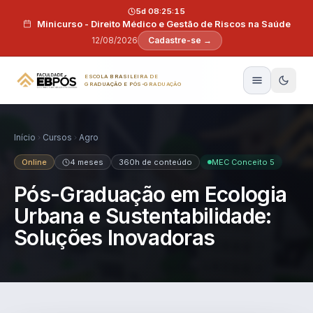
Pular para o conteúdo
5d 08:25:14
Minicurso - Direito Médico e Gestão de Riscos na Saúde
12/08/2026
Cadastre-se →
ESCOLA BRASILEIRA DE
GRADUAÇÃO E PÓS-GRADUAÇÃO
Início
Cursos
Agro
Online
4 meses
360h de conteúdo
MEC Conceito 5
Pós-Graduação em Ecologia
Urbana e Sustentabilidade:
Soluções Inovadoras