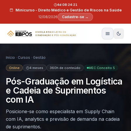
Pular para o conteúdo
4d 08:24:20
Minicurso - Direito Médico e Gestão de Riscos na Saúde
12/08/2026
Cadastre-se →
ESCOLA BRASILEIRA DE
GRADUAÇÃO E PÓS-GRADUAÇÃO
Início
Cursos
Gestão
Online
4 meses
360h de conteúdo
MEC Conceito 5
Pós-Graduação em Logística
e Cadeia de Suprimentos
com IA
Posicione-se como especialista em Supply Chain
com IA, analytics e previsão de demanda na cadeia
de suprimentos.