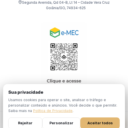
Segunda Avenida, Qd 04-B, Lt 14 – Cidade Vera Cruz
Goiânia/GO, 74934-625
Sua privacidade
Usamos cookies para operar o site, analisar o tráfego e
personalizar conteúdo e anúncios. Você decide o que permitir.
Saiba mais na
Política de Privacidade
.
© 2026 EBPÓS. Todos os direitos reservados.
Rejeitar
Personalizar
Aceitar todos
Política de
Termos de
Portaria Nº 1.201, de 19 de Dezembro de