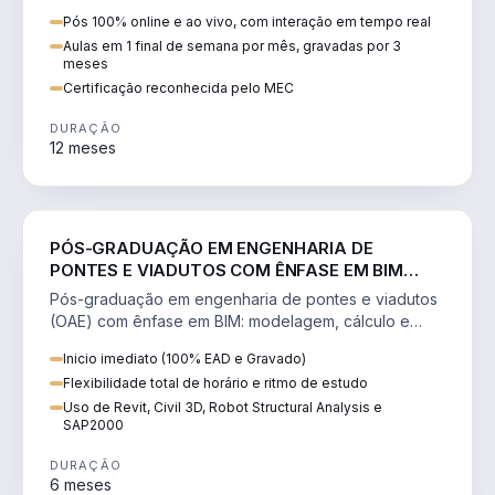
BIM aplicada ao aço.
Pós 100% online e ao vivo, com interação em tempo real
Aulas em 1 final de semana por mês, gravadas por 3
meses
Certificação reconhecida pelo MEC
DURAÇÃO
12 meses
ENGENHARIA
PÓS-GRADUAÇÃO EM ENGENHARIA DE
PONTES E VIADUTOS COM ÊNFASE EM BIM
(OAE)
Pós-graduação em engenharia de pontes e viadutos
(OAE) com ênfase em BIM: modelagem, cálculo e
dimensionamento de pontes.
Inicio imediato (100% EAD e Gravado)
Flexibilidade total de horário e ritmo de estudo
Uso de Revit, Civil 3D, Robot Structural Analysis e
SAP2000
DURAÇÃO
6 meses