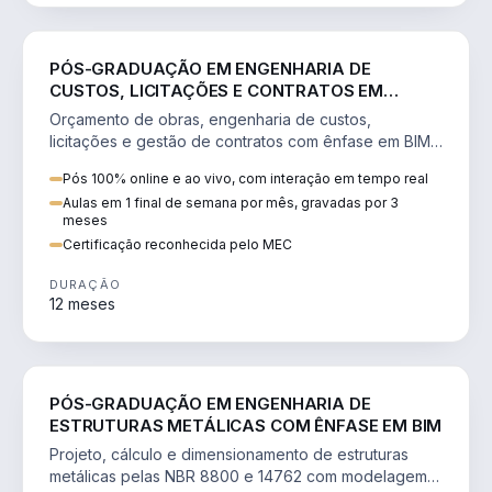
ENGENHARIA
PÓS-GRADUAÇÃO EM ENGENHARIA DE
CUSTOS, LICITAÇÕES E CONTRATOS EM
PROJETOS E OBRAS COM ÊNFASE EM BIM
Orçamento de obras, engenharia de custos,
licitações e gestão de contratos com ênfase em BIM,
em obras públicas e privadas.
Pós 100% online e ao vivo, com interação em tempo real
Aulas em 1 final de semana por mês, gravadas por 3
meses
Certificação reconhecida pelo MEC
DURAÇÃO
12 meses
ENGENHARIA
PÓS-GRADUAÇÃO EM ENGENHARIA DE
ESTRUTURAS METÁLICAS COM ÊNFASE EM BIM
Projeto, cálculo e dimensionamento de estruturas
metálicas pelas NBR 8800 e 14762 com modelagem