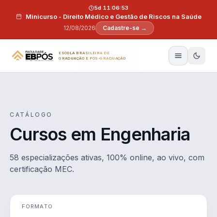
Pular para o conteúdo
5d 11:06:52
Minicurso - Direito Médico e Gestão de Riscos na Saúde
12/08/2026
Cadastre-se →
ESCOLA BRASILEIRA DE
GRADUAÇÃO E PÓS-GRADUAÇÃO
CATÁLOGO
Cursos em Engenharia
58 especializações ativas, 100% online, ao vivo, com
certificação MEC.
FORMATO