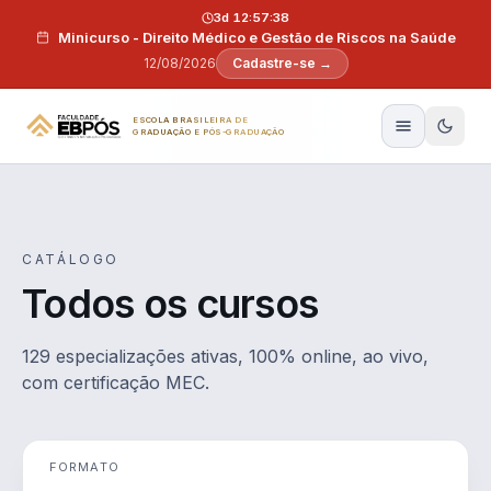
Pular para o conteúdo
3d 12:57:37
Minicurso - Direito Médico e Gestão de Riscos na Saúde
12/08/2026
Cadastre-se →
ESCOLA BRASILEIRA DE
GRADUAÇÃO E PÓS-GRADUAÇÃO
CATÁLOGO
Todos os cursos
129 especializações ativas, 100% online, ao vivo,
com certificação MEC.
FORMATO