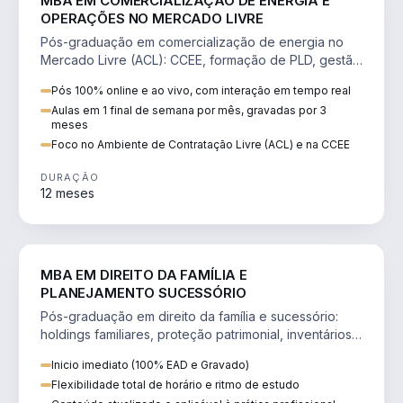
MBA EM COMERCIALIZAÇÃO DE ENERGIA E
OPERAÇÕES NO MERCADO LIVRE
Pós-graduação em comercialização de energia no
Mercado Livre (ACL): CCEE, formação de PLD, gestão
de risco e migração de clientes.
Pós 100% online e ao vivo, com interação em tempo real
Aulas em 1 final de semana por mês, gravadas por 3
meses
Foco no Ambiente de Contratação Livre (ACL) e na CCEE
DURAÇÃO
12 meses
DIREITO
MBA EM DIREITO DA FAMÍLIA E
PLANEJAMENTO SUCESSÓRIO
Pós-graduação em direito da família e sucessório:
holdings familiares, proteção patrimonial, inventários
e tributação da sucessão.
Inicio imediato (100% EAD e Gravado)
Flexibilidade total de horário e ritmo de estudo