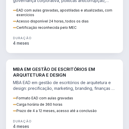
governança corporativa, políticas anticorrupção,
melhoria contínua e IA aplicada a processos.
EAD com aulas gravadas, apostiladas e atualizadas, com
exercícios
Acesso disponível 24 horas, todos os dias
Certificação reconhecida pelo MEC
DURAÇÃO
4 meses
ENGENHARIA
MBA EM GESTÃO DE ESCRITÓRIOS EM
ARQUITETURA E DESIGN
MBA EAD em gestão de escritórios de arquitetura e
design: precificação, marketing, branding, finanças e
gestão de equipes criativas.
Formato EAD com aulas gravadas
Carga horária de 360 horas
Prazo de 4 a 12 meses, acesso até a conclusão
DURAÇÃO
4 meses