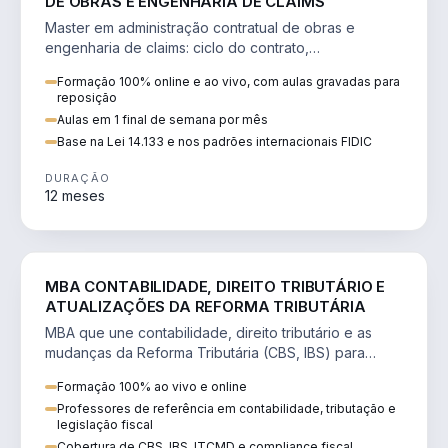
DE OBRAS E ENGENHARIA DE CLAIMS
Master em administração contratual de obras e
engenharia de claims: ciclo do contrato,
fundamentação de pleitos, delay analysis e FIDIC.
Formação 100% online e ao vivo, com aulas gravadas para
reposição
Aulas em 1 final de semana por mês
Base na Lei 14.133 e nos padrões internacionais FIDIC
DURAÇÃO
12 meses
DIREITO
MBA CONTABILIDADE, DIREITO TRIBUTÁRIO E
ATUALIZAÇÕES DA REFORMA TRIBUTÁRIA
MBA que une contabilidade, direito tributário e as
mudanças da Reforma Tributária (CBS, IBS) para
atuação estratégica no novo cenário.
Formação 100% ao vivo e online
Professores de referência em contabilidade, tributação e
legislação fiscal
Cobertura de CBS, IBS, ITCMD e compliance fiscal