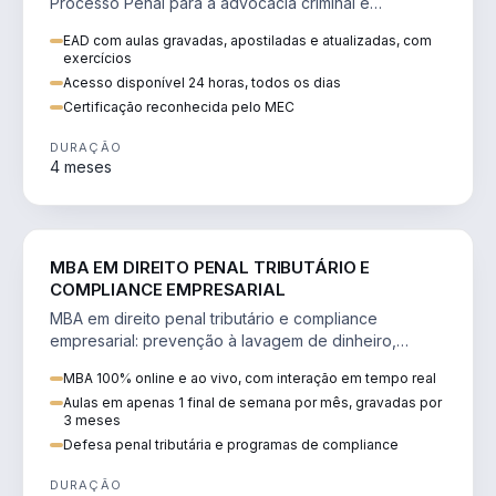
Processo Penal para a advocacia criminal e
concursos jurídicos.
EAD com aulas gravadas, apostiladas e atualizadas, com
exercícios
Acesso disponível 24 horas, todos os dias
Certificação reconhecida pelo MEC
DURAÇÃO
4 meses
DIREITO
MBA EM DIREITO PENAL TRIBUTÁRIO E
COMPLIANCE EMPRESARIAL
MBA em direito penal tributário e compliance
empresarial: prevenção à lavagem de dinheiro,
crimes tributários e auditoria.
MBA 100% online e ao vivo, com interação em tempo real
Aulas em apenas 1 final de semana por mês, gravadas por
3 meses
Defesa penal tributária e programas de compliance
DURAÇÃO