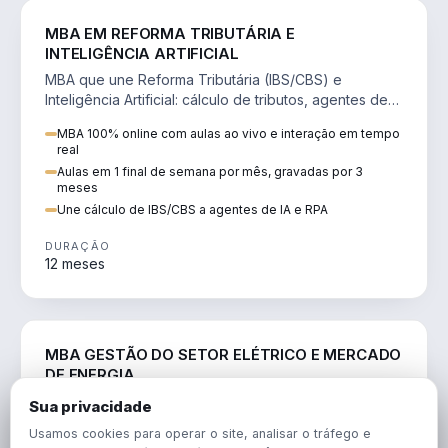
DIREITO
MBA EM REFORMA TRIBUTÁRIA E
INTELIGÊNCIA ARTIFICIAL
MBA que une Reforma Tributária (IBS/CBS) e
Inteligência Artificial: cálculo de tributos, agentes de
IA, RPA e automação da rotina fiscal.
MBA 100% online com aulas ao vivo e interação em tempo
real
Aulas em 1 final de semana por mês, gravadas por 3
meses
Une cálculo de IBS/CBS a agentes de IA e RPA
DURAÇÃO
12 meses
ENGENHARIA
MBA GESTÃO DO SETOR ELÉTRICO E MERCADO
DE ENERGIA
MBA que forma para o setor elétrico e o mercado de
Sua privacidade
energia: regulação, comercialização, geração,
Usamos cookies para operar o site, analisar o tráfego e
transmissão e revisão tarifária.