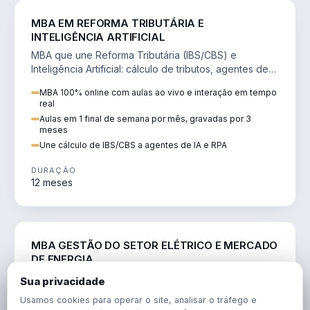
DIREITO
MBA EM REFORMA TRIBUTÁRIA E
INTELIGÊNCIA ARTIFICIAL
MBA que une Reforma Tributária (IBS/CBS) e
Inteligência Artificial: cálculo de tributos, agentes de
IA, RPA e automação da rotina fiscal.
MBA 100% online com aulas ao vivo e interação em tempo
real
Aulas em 1 final de semana por mês, gravadas por 3
meses
Une cálculo de IBS/CBS a agentes de IA e RPA
DURAÇÃO
12 meses
ENGENHARIA
MBA GESTÃO DO SETOR ELÉTRICO E MERCADO
DE ENERGIA
MBA que forma para o setor elétrico e o mercado de
Sua privacidade
energia: regulação, comercialização, geração,
Usamos cookies para operar o site, analisar o tráfego e
transmissão e revisão tarifária.