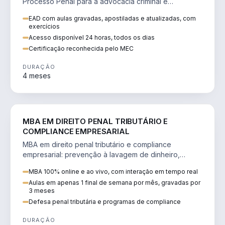
Processo Penal para a advocacia criminal e
concursos jurídicos.
EAD com aulas gravadas, apostiladas e atualizadas, com
exercícios
Acesso disponível 24 horas, todos os dias
Certificação reconhecida pelo MEC
DURAÇÃO
4 meses
DIREITO
MBA EM DIREITO PENAL TRIBUTÁRIO E
COMPLIANCE EMPRESARIAL
MBA em direito penal tributário e compliance
empresarial: prevenção à lavagem de dinheiro,
crimes tributários e auditoria.
MBA 100% online e ao vivo, com interação em tempo real
Aulas em apenas 1 final de semana por mês, gravadas por
3 meses
Defesa penal tributária e programas de compliance
DURAÇÃO