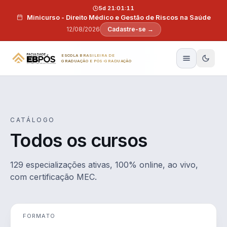
Pular para o conteúdo
5d 21:01:10
Minicurso - Direito Médico e Gestão de Riscos na Saúde
12/08/2026
Cadastre-se →
ESCOLA BRASILEIRA DE
GRADUAÇÃO E PÓS-GRADUAÇÃO
CATÁLOGO
Todos os cursos
129 especializações ativas, 100% online, ao vivo,
com certificação MEC.
FORMATO