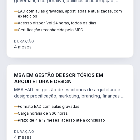
governança corporativa, políticas anticorrupção,
melhoria contínua e IA aplicada a processos.
EAD com aulas gravadas, apostiladas e atualizadas, com
exercícios
Acesso disponível 24 horas, todos os dias
Certificação reconhecida pelo MEC
DURAÇÃO
4 meses
ENGENHARIA
MBA EM GESTÃO DE ESCRITÓRIOS EM
ARQUITETURA E DESIGN
MBA EAD em gestão de escritórios de arquitetura e
design: precificação, marketing, branding, finanças e
gestão de equipes criativas.
Formato EAD com aulas gravadas
Carga horária de 360 horas
Prazo de 4 a 12 meses, acesso até a conclusão
DURAÇÃO
4 meses