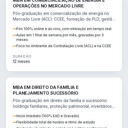
MBA EM COMERCIALIZAÇÃO DE ENERGIA E
OPERAÇÕES NO MERCADO LIVRE
Pós-graduação em comercialização de energia no
Mercado Livre (ACL): CCEE, formação de PLD, gestão
de risco e migração de clientes.
Pós 100% online e ao vivo, com interação em tempo real
Aulas em 1 final de semana por mês, gravadas por 3
meses
Foco no Ambiente de Contratação Livre (ACL) e na CCEE
DURAÇÃO
12 meses
DIREITO
MBA EM DIREITO DA FAMÍLIA E
PLANEJAMENTO SUCESSÓRIO
Pós-graduação em direito da família e sucessório:
holdings familiares, proteção patrimonial, inventários
e tributação da sucessão.
Inicio imediato (100% EAD e Gravado)
Flexibilidade total de horário e ritmo de estudo