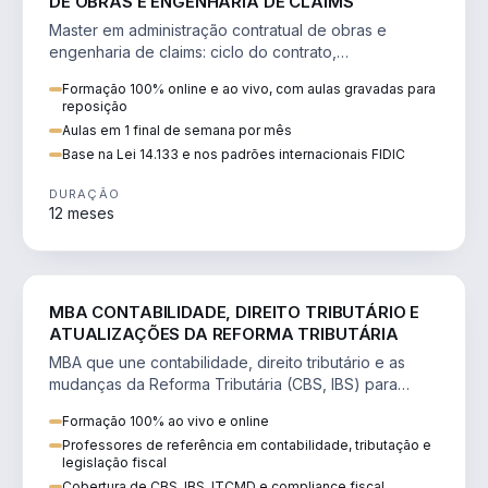
DE OBRAS E ENGENHARIA DE CLAIMS
Master em administração contratual de obras e
engenharia de claims: ciclo do contrato,
fundamentação de pleitos, delay analysis e FIDIC.
Formação 100% online e ao vivo, com aulas gravadas para
reposição
Aulas em 1 final de semana por mês
Base na Lei 14.133 e nos padrões internacionais FIDIC
DURAÇÃO
12 meses
DIREITO
MBA CONTABILIDADE, DIREITO TRIBUTÁRIO E
ATUALIZAÇÕES DA REFORMA TRIBUTÁRIA
MBA que une contabilidade, direito tributário e as
mudanças da Reforma Tributária (CBS, IBS) para
atuação estratégica no novo cenário.
Formação 100% ao vivo e online
Professores de referência em contabilidade, tributação e
legislação fiscal
Cobertura de CBS, IBS, ITCMD e compliance fiscal