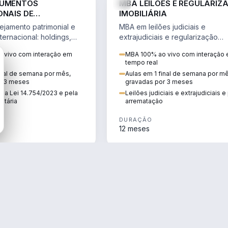
RUMENTOS
MBA LEILÕES E REGULARIZ
ONAIS DE
IMOBILIÁRIA
NTO PATRIMONIAL &
jamento patrimonial e
MBA em leilões judiciais e
IO
ternacional: holdings,
extrajudiciais e regularização
hore sob a Lei
imobiliária, com due diligence,
 vivo com interação em
MBA 100% ao vivo com interação
e a Reforma Tributária.
alienação fiduciária e pós-
tempo real
arrematação.
inal de semana por mês,
Aulas em 1 final de semana por m
r 3 meses
gravadas por 3 meses
ela Lei 14.754/2023 e pela
Leilões judiciais e extrajudiciais 
utária
arrematação
DURAÇÃO
12 meses
ENGENHARIA