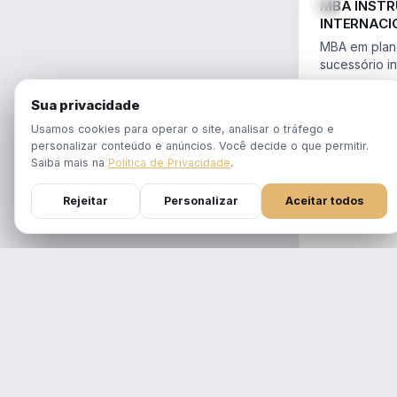
MBA INST
INTERNACI
PLANEJAME
MBA em plane
SUCESSÓR
sucessório in
trusts e offs
MBA 100% ao
14.754/2023 
Sua privacidade
tempo real
Aulas em 1 f
Usamos cookies para operar o site, analisar o tráfego e
gravadas po
personalizar conteúdo e anúncios. Você decide o que permitir.
Atualizado p
Saiba mais na
Política de Privacidade
.
Reforma Trib
Rejeitar
Personalizar
Aceitar todos
DURAÇÃO
12 meses