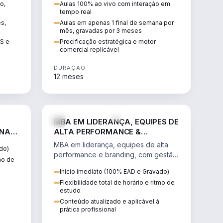
o,
Aulas 100% ao vivo com interação em
GIS e
escalável, lucrativo e bem
tempo real
precificado.
ês,
Aulas em apenas 1 final de semana por
mês, gravadas por 3 meses
IS e
Precificação estratégica e motor
comercial replicável
DURAÇÃO
12 meses
IREITO
VENDA E MARKETING
MBA EM LIDERANÇA, EQUIPES DE
 NA
ALTA PERFORMANCE &
BRANDING
MBA em liderança, equipes de alta
do)
performance e branding, com gestão
tmo de
por resultados, liderança humanizada
Inicio imediato (100% EAD e Gravado)
e comunicação persuasiva.
Flexibilidade total de horário e ritmo de
estudo
Conteúdo atualizado e aplicável à
prática profissional