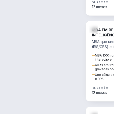
DURAÇÃO
12 meses
MBA EM RE
INTELIGÊNC
MBA que une 
(IBS/CBS) e In
cálculo de tr
MBA 100% on
RPA e automaç
interação e
Aulas em 1 f
gravadas po
Une cálculo 
e RPA
DURAÇÃO
12 meses