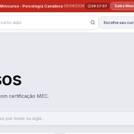
Minicurso - Psicologia Canábica
·
06/08/2026
Saiba Mai
18:17:55
Escolha seu cur
sos
 com certificação MEC.