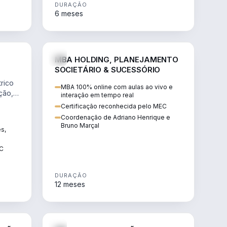
DURAÇÃO
6 meses
NHARIA
DIREITO
MBA HOLDING, PLANEJAMENTO
SOCIETÁRIO & SUCESSÓRIO
rico
MBA 100% online com aulas ao vivo e
ção,
interação em tempo real
Certificação reconhecida pelo MEC
Coordenação de Adriano Henrique e
Bruno Marçal
ês,
EC
DURAÇÃO
12 meses
IREITO
DIREITO