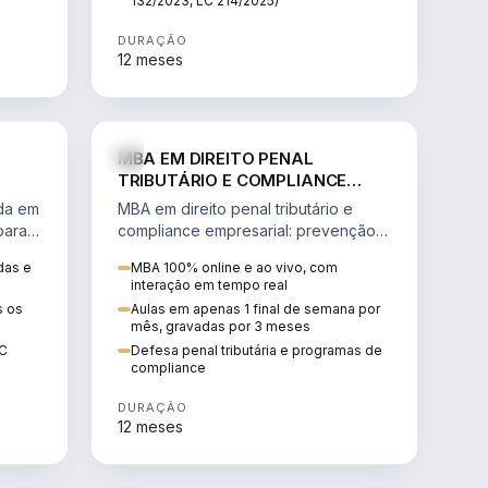
132/2023, LC 214/2025)
DURAÇÃO
12 meses
IREITO
DIREITO
MBA EM DIREITO PENAL
TRIBUTÁRIO E COMPLIANCE
EMPRESARIAL
ada em
MBA em direito penal tributário e
para a
compliance empresarial: prevenção à
lavagem de dinheiro, crimes
das e
MBA 100% online e ao vivo, com
tributários e auditoria.
interação em tempo real
s os
Aulas em apenas 1 final de semana por
mês, gravadas por 3 meses
EC
Defesa penal tributária e programas de
compliance
DURAÇÃO
12 meses