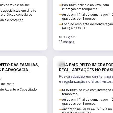
 vistos, cidadania,
CCEE, formação de PLD, gestão
0% ao vivo e online
Pós 100% online e ao vivo, com
 e consultoria
risco e migração de clientes.
interação em tempo real
especialistas em direito
.
l e práticas consulares
Aulas em 1 final de semana por m
gravadas por 3 meses
dania e proteção
Foco no Ambiente de Contratação
(ACL) e na CCEE
DURAÇÃO
12 meses
DIREITO
D
EITO DAS FAMÍLIAS,
MBA EM DIREITO IMIGRATÓR
 E ADVOCACIA
REGULARIZAÇÕES NO BRAS
ORÂNEA
Pós-graduação em direito imigra
o
e regularização no Brasil: vistos,
 de Ponta
residência, naturalização, refúg
te Atuante e Capacitado
MBA 100% ao vivo com interação
tributação do imigrante.
tempo real
Aulas em 1 final de semana por m
gravadas por 3 meses
Ancorado na Lei 13.445/2017 e no