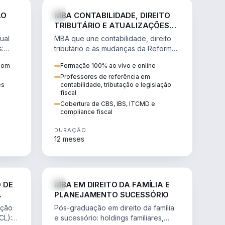
NHARIA
DIREITO
ÃO
MBA CONTABILIDADE, DIREITO
TRIBUTÁRIO E ATUALIZAÇÕES
DA REFORMA TRIBUTÁRIA
ual
MBA que une contabilidade, direito
s:
tributário e as mudanças da Reforma
ão de
Tributária (CBS, IBS) para atuação
 com
Formação 100% ao vivo e online
estratégica no novo cenário.
Professores de referência em
ês
contabilidade, tributação e legislação
fiscal
Cobertura de CBS, IBS, ITCMD e
compliance fiscal
DURAÇÃO
12 meses
NHARIA
DIREITO
 DE
MBA EM DIREITO DA FAMÍLIA E
PLANEJAMENTO SUCESSÓRIO
ação
Pós-graduação em direito da família
CL):
e sucessório: holdings familiares,