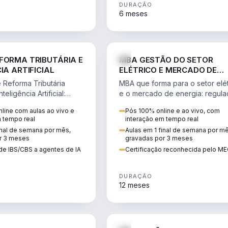
DURAÇÃO
6 meses
DIREITO
ENGE
FORMA TRIBUTÁRIA E
MBA GESTÃO DO SETOR
IA ARTIFICIAL
ELÉTRICO E MERCADO DE
ENERGIA
Reforma Tributária
MBA que forma para o setor elét
teligência Artificial:
e o mercado de energia: regula
ibutos, agentes de IA,
comercialização, geração,
line com aulas ao vivo e
Pós 100% online e ao vivo, com
ão da rotina fiscal.
transmissão e revisão tarifária.
m tempo real
interação em tempo real
inal de semana por mês,
Aulas em 1 final de semana por m
r 3 meses
gravadas por 3 meses
de IBS/CBS a agentes de IA
Certificação reconhecida pelo M
DURAÇÃO
12 meses
DIREITO
D