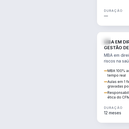
DURAÇÃO
—
MBA EM DI
GESTÃO DE
MBA em direi
riscos na sa
civil e penal
MBA 100% ao
judicializaç
tempo real
patrimonial.
Aulas em 1 f
gravadas po
Responsabili
ética do CF
DURAÇÃO
12 meses