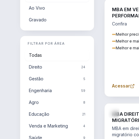
Ao Vivo
MBA EM VE
PERFORMA
Gravado
Confira
Melhor preci
Melhor e ma
FILTRAR POR ÁREA
Melhor e mai
Todas
Direito
24
Gestão
5
Acessar
Engenharia
59
Agro
8
MBA DIREI
Educação
21
MIGRATÓRI
Venda e Marketing
INTERNACI
4
MBA em direit
migratório c
Saúde
9