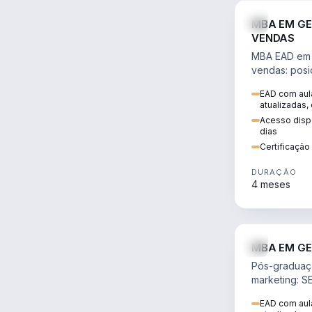
MBA EM GE
VENDAS
MBA EAD em 
vendas: posi
precificação,
EAD com aula
comportamen
atualizadas,
era digital.
Acesso dispo
dias
Certificaçã
DURAÇÃO
4 meses
MBA EM GE
Pós-graduaç
marketing: S
neuromarketi
EAD com aula
decisões ori