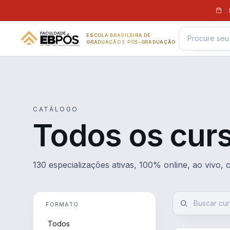
Pular para o conteúdo
ESCOLA BRASILEIRA DE
GRADUAÇÃO E PÓS-GRADUAÇÃO
CATÁLOGO
Todos os cur
130 especializações ativas, 100% online, ao vivo,
FORMATO
Todos