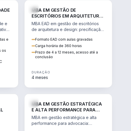
GESTÃO
ENGENHARIA
DADE
MBA EM GESTÃO DE
ESCRITÓRIOS EM ARQUITETURA
E DESIGN
de e
MBA EAD em gestão de escritórios
tiva,
de arquitetura e design: precificação,
a
marketing, branding, finanças e
das e
Formato EAD com aulas gravadas
sos.
gestão de equipes criativas.
Carga horária de 360 horas
s os
Prazo de 4 a 12 meses, acesso até a
conclusão
EC
DURAÇÃO
4 meses
AGRO
DIREITO
MBA EM GESTÃO ESTRATÉGICA
AL
E ALTA PERFORMANCE PARA
ADVOCACIA
MBA em gestão estratégica e alta
performance para advocacia:
 e
transformar o escritório num negócio