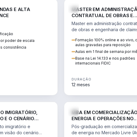
ENGE
NDAS E ALTA
MASTER EM ADMINISTRAÇ
NCE
CONTRATUAL DE OBRAS E
ENGENHARIA DE CLAIMS
Master em administração contrat
de obras e engenharia de claim
ficação
ciclo do contrato, fundamentaç
Formação 100% online e ao vivo,
ior poder de escala
pleitos, delay analysis e FIDIC.
aulas gravadas para reposição
s consistência
Aulas em 1 final de semana por m
Base na Lei 14.133 e nos padrões
internacionais FIDIC
DURAÇÃO
12 meses
DIREITO
ENGE
TO IMIGRATÓRIO,
MBA EM COMERCIALIZAÇÃO
O E O CENÁRIO
ENERGIA E OPERAÇÕES NO
ONAL
MERCADO LIVRE
o imigratório e
Pós-graduação em comercializ
om visão do cenário
de energia no Mercado Livre (A