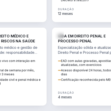
Decreto 9.199/2017
DURAÇÃO
12 meses
DIREITO
D
REITO MÉDICO E
MBA EM DIREITO PENAL E
 RISCOS NA SAÚDE
PROCESSO PENAL
to médico e gestão de
Especialização sólida e atualiz
úde: responsabilidade
Direito Penal e Processo Penal 
, ética do CFM,
advocacia criminal e concursos
 vivo com interação em
EAD com aulas gravadas, apostila
ão e planejamento
jurídicos.
atualizadas, com exercícios
inal de semana por mês,
Acesso disponível 24 horas, todo
r 3 meses
dias
dade civil e penal médica e
Certificação reconhecida pelo M
M
DURAÇÃO
4 meses