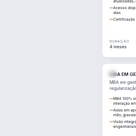
atualizadas,
Acesso dispo
dias
Certificaçã
DURAÇÃO
4 meses
MBA EM GE
MBA em gestã
regularizaçã
avaliação de
MBA 100% on
ambiental em
interação e
infraestrutura
Aulas em ape
mês, gravad
Visão integra
engenharia/a