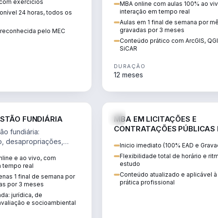
 com exercícios
MBA online com aulas 100% ao viv
perícia ambiental com ArcGIS, Q
interação em tempo real
nível 24 horas, todos os
SiCAR.
Aulas em 1 final de semana por m
gravadas por 3 meses
o reconhecida pelo MEC
Conteúdo prático com ArcGIS, QG
SiCAR
DURAÇÃO
12 meses
AGRO
D
STÃO FUNDIÁRIA
MBA EM LICITAÇÕES E
CONTRATAÇÕES PÚBLICAS
o fundiária:
ATUALIDADE
o, desapropriações,
Inicio imediato (100% EAD e Grava
 imóveis e licenciamento
Flexibilidade total de horário e ri
line e ao vivo, com
 projetos de
estudo
m tempo real
.
Conteúdo atualizado e aplicável à
nas 1 final de semana por
prática profissional
as por 3 meses
da: jurídica, de
valiação e socioambiental