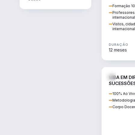
internacional:
Formação 10
regularização
Professores 
transnacional
internaciona
Vistos, cida
internacional
DURAÇÃO
12 meses
MBA EM DIR
SUCESSÕES
CONTEMP
100% Ao Viv
Metodologia
Corpo Docen