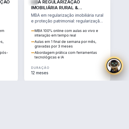
AÇÃO
MBA REGULARIZAÇÃO
IMOBILIÁRIA RURAL &
PROTEÇÃO PATRIMONIAL
MBA em regularização imobiliária rural
e proteção patrimonial: regularização
fundiária, contratos agrários e holding
 em
MBA 100% online com aulas ao vivo e
rural.
interação em tempo real
ês,
Aulas em 1 final de semana por mês,
gravadas por 3 meses
e pós-
Abordagem prática com ferramentas
tecnológicas e IA
DURAÇÃO
12 meses
AGRO
AGRO