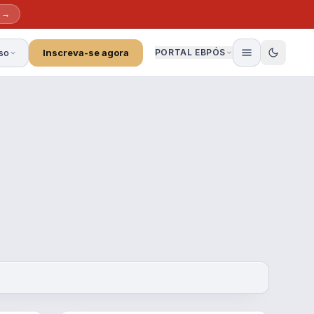
s →
so
Inscreva-se agora
PORTAL EBPÓS