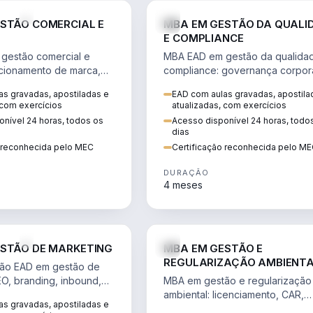
VENDA E MARKETING
STÃO COMERCIAL E
MBA EM GESTÃO DA QUALI
E COMPLIANCE
gestão comercial e
MBA EAD em gestão da qualida
cionamento de marca,
compliance: governança corpora
 marketing digital e
políticas anticorrupção, melhori
s gravadas, apostiladas e
EAD com aulas gravadas, apostila
to do consumidor na
contínua e IA aplicada a proces
 com exercícios
atualizadas, com exercícios
nível 24 horas, todos os
Acesso disponível 24 horas, todo
dias
o reconhecida pelo MEC
Certificação reconhecida pelo M
DURAÇÃO
4 meses
VENDA E MARKETING
STÃO DE MARKETING
MBA EM GESTÃO E
REGULARIZAÇÃO AMBIENT
ão EAD em gestão de
EO, branding, inbound,
MBA em gestão e regularização
ng e métricas web para
ambiental: licenciamento, CAR,
s gravadas, apostiladas e
entadas por dados.
EIA/RIMA, georreferenciamento