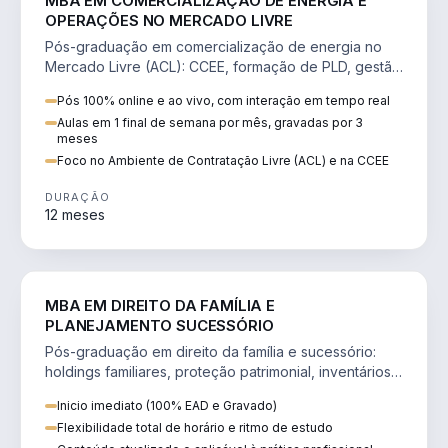
MBA EM COMERCIALIZAÇÃO DE ENERGIA E
OPERAÇÕES NO MERCADO LIVRE
Pós-graduação em comercialização de energia no
Mercado Livre (ACL): CCEE, formação de PLD, gestão
de risco e migração de clientes.
Pós 100% online e ao vivo, com interação em tempo real
Aulas em 1 final de semana por mês, gravadas por 3
meses
Foco no Ambiente de Contratação Livre (ACL) e na CCEE
DURAÇÃO
12 meses
DIREITO
MBA EM DIREITO DA FAMÍLIA E
PLANEJAMENTO SUCESSÓRIO
Pós-graduação em direito da família e sucessório:
holdings familiares, proteção patrimonial, inventários
e tributação da sucessão.
Inicio imediato (100% EAD e Gravado)
Flexibilidade total de horário e ritmo de estudo