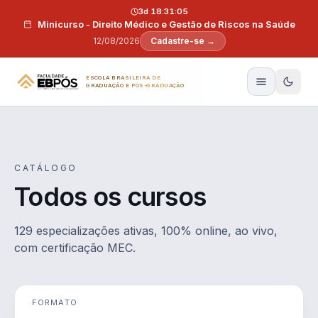
Pular para o conteúdo
3d 18:31:04
Minicurso - Direito Médico e Gestão de Riscos na Saúde
12/08/2026
Cadastre-se →
ESCOLA BRASILEIRA DE
GRADUAÇÃO E PÓS-GRADUAÇÃO
CATÁLOGO
Todos os cursos
129 especializações ativas, 100% online, ao vivo,
com certificação MEC.
FORMATO