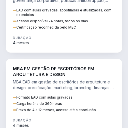
governança corporativa, políticas anticorrupção,
melhoria contínua e IA aplicada a processos.
EAD com aulas gravadas, apostiladas e atualizadas, com
exercícios
Acesso disponível 24 horas, todos os dias
Certificação reconhecida pelo MEC
DURAÇÃO
4 meses
ENGENHARIA
MBA EM GESTÃO DE ESCRITÓRIOS EM
ARQUITETURA E DESIGN
MBA EAD em gestão de escritórios de arquitetura e
design: precificação, marketing, branding, finanças e
gestão de equipes criativas.
Formato EAD com aulas gravadas
Carga horária de 360 horas
Prazo de 4 a 12 meses, acesso até a conclusão
DURAÇÃO
4 meses