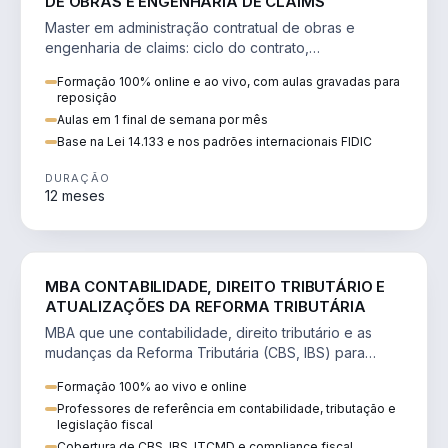
DE OBRAS E ENGENHARIA DE CLAIMS
Master em administração contratual de obras e
engenharia de claims: ciclo do contrato,
fundamentação de pleitos, delay analysis e FIDIC.
Formação 100% online e ao vivo, com aulas gravadas para
reposição
Aulas em 1 final de semana por mês
Base na Lei 14.133 e nos padrões internacionais FIDIC
DURAÇÃO
12 meses
DIREITO
MBA CONTABILIDADE, DIREITO TRIBUTÁRIO E
ATUALIZAÇÕES DA REFORMA TRIBUTÁRIA
MBA que une contabilidade, direito tributário e as
mudanças da Reforma Tributária (CBS, IBS) para
atuação estratégica no novo cenário.
Formação 100% ao vivo e online
Professores de referência em contabilidade, tributação e
legislação fiscal
Cobertura de CBS, IBS, ITCMD e compliance fiscal