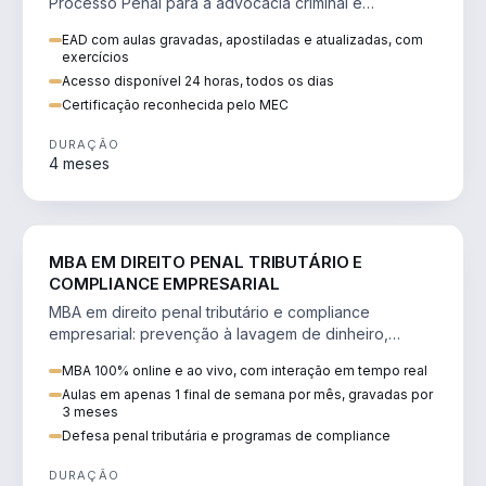
Processo Penal para a advocacia criminal e
concursos jurídicos.
EAD com aulas gravadas, apostiladas e atualizadas, com
exercícios
Acesso disponível 24 horas, todos os dias
Certificação reconhecida pelo MEC
DURAÇÃO
4 meses
DIREITO
MBA EM DIREITO PENAL TRIBUTÁRIO E
COMPLIANCE EMPRESARIAL
MBA em direito penal tributário e compliance
empresarial: prevenção à lavagem de dinheiro,
crimes tributários e auditoria.
MBA 100% online e ao vivo, com interação em tempo real
Aulas em apenas 1 final de semana por mês, gravadas por
3 meses
Defesa penal tributária e programas de compliance
DURAÇÃO