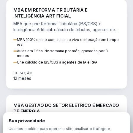
DIREITO
MBA EM REFORMA TRIBUTÁRIA E
INTELIGÊNCIA ARTIFICIAL
MBA que une Reforma Tributária (IBS/CBS) e
Inteligência Artificial: cálculo de tributos, agentes de
IA, RPA e automação da rotina fiscal.
MBA 100% online com aulas ao vivo e interação em tempo
real
Aulas em 1 final de semana por mês, gravadas por 3
meses
Une cálculo de IBS/CBS a agentes de IA e RPA
DURAÇÃO
12 meses
ENGENHARIA
MBA GESTÃO DO SETOR ELÉTRICO E MERCADO
DE ENERGIA
MBA que forma para o setor elétrico e o mercado de
Sua privacidade
energia: regulação, comercialização, geração,
Usamos cookies para operar o site, analisar o tráfego e
transmissão e revisão tarifária.