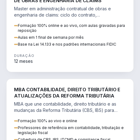
DE OBRAS E ENGENHARIA DE CLAIMS
Master em administração contratual de obras e
engenharia de claims: ciclo do contrato,
fundamentação de pleitos, delay analysis e FIDIC.
Formação 100% online e ao vivo, com aulas gravadas para
reposição
Aulas em 1 final de semana por mês
Base na Lei 14.133 e nos padrões internacionais FIDIC
DURAÇÃO
12 meses
DIREITO
MBA CONTABILIDADE, DIREITO TRIBUTÁRIO E
ATUALIZAÇÕES DA REFORMA TRIBUTÁRIA
MBA que une contabilidade, direito tributário e as
mudanças da Reforma Tributária (CBS, IBS) para
atuação estratégica no novo cenário.
Formação 100% ao vivo e online
Professores de referência em contabilidade, tributação e
legislação fiscal
Cobertura de CBS, IBS, ITCMD e compliance fiscal