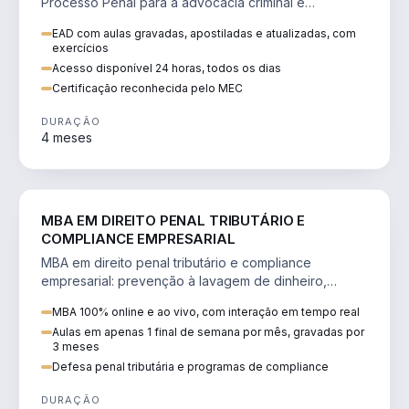
Processo Penal para a advocacia criminal e
concursos jurídicos.
EAD com aulas gravadas, apostiladas e atualizadas, com
exercícios
Acesso disponível 24 horas, todos os dias
Certificação reconhecida pelo MEC
DURAÇÃO
4 meses
DIREITO
MBA EM DIREITO PENAL TRIBUTÁRIO E
COMPLIANCE EMPRESARIAL
MBA em direito penal tributário e compliance
empresarial: prevenção à lavagem de dinheiro,
crimes tributários e auditoria.
MBA 100% online e ao vivo, com interação em tempo real
Aulas em apenas 1 final de semana por mês, gravadas por
3 meses
Defesa penal tributária e programas de compliance
DURAÇÃO