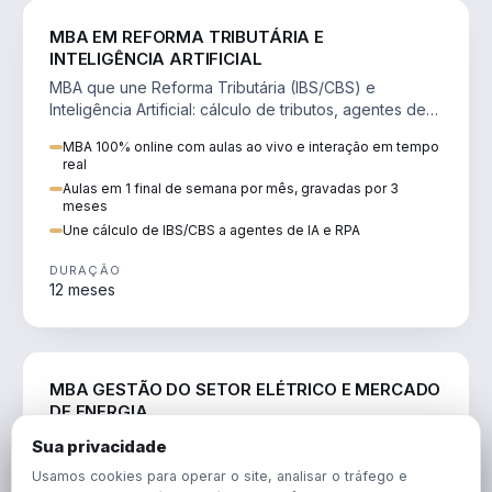
DIREITO
MBA EM REFORMA TRIBUTÁRIA E
INTELIGÊNCIA ARTIFICIAL
MBA que une Reforma Tributária (IBS/CBS) e
Inteligência Artificial: cálculo de tributos, agentes de
IA, RPA e automação da rotina fiscal.
MBA 100% online com aulas ao vivo e interação em tempo
real
Aulas em 1 final de semana por mês, gravadas por 3
meses
Une cálculo de IBS/CBS a agentes de IA e RPA
DURAÇÃO
12 meses
ENGENHARIA
MBA GESTÃO DO SETOR ELÉTRICO E MERCADO
DE ENERGIA
MBA que forma para o setor elétrico e o mercado de
Sua privacidade
energia: regulação, comercialização, geração,
Usamos cookies para operar o site, analisar o tráfego e
transmissão e revisão tarifária.