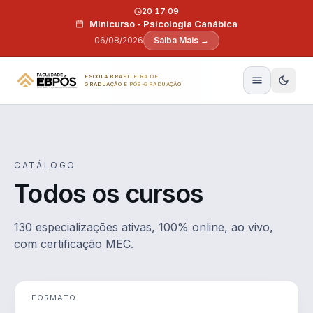
Pular para o conteúdo
20:17:08
Minicurso - Psicologia Canábica
06/08/2026
Saiba Mais →
ESCOLA BRASILEIRA DE
GRADUAÇÃO E PÓS-GRADUAÇÃO
CATÁLOGO
Todos os cursos
130 especializações ativas, 100% online, ao vivo,
com certificação MEC.
FORMATO