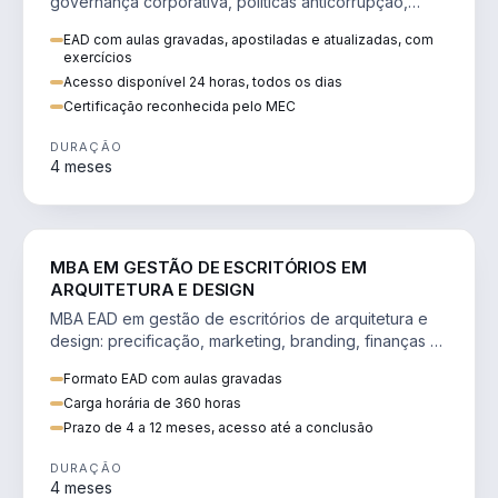
governança corporativa, políticas anticorrupção,
melhoria contínua e IA aplicada a processos.
EAD com aulas gravadas, apostiladas e atualizadas, com
exercícios
Acesso disponível 24 horas, todos os dias
Certificação reconhecida pelo MEC
DURAÇÃO
4 meses
ENGENHARIA
MBA EM GESTÃO DE ESCRITÓRIOS EM
ARQUITETURA E DESIGN
MBA EAD em gestão de escritórios de arquitetura e
design: precificação, marketing, branding, finanças e
gestão de equipes criativas.
Formato EAD com aulas gravadas
Carga horária de 360 horas
Prazo de 4 a 12 meses, acesso até a conclusão
DURAÇÃO
4 meses