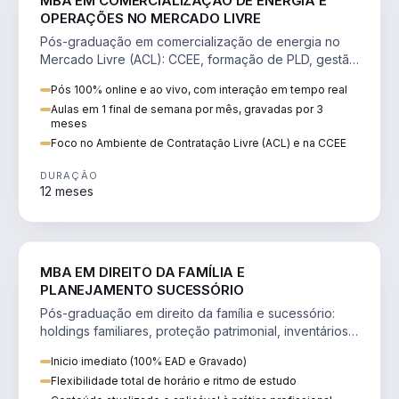
MBA EM COMERCIALIZAÇÃO DE ENERGIA E
OPERAÇÕES NO MERCADO LIVRE
Pós-graduação em comercialização de energia no
Mercado Livre (ACL): CCEE, formação de PLD, gestão
de risco e migração de clientes.
Pós 100% online e ao vivo, com interação em tempo real
Aulas em 1 final de semana por mês, gravadas por 3
meses
Foco no Ambiente de Contratação Livre (ACL) e na CCEE
DURAÇÃO
12 meses
DIREITO
MBA EM DIREITO DA FAMÍLIA E
PLANEJAMENTO SUCESSÓRIO
Pós-graduação em direito da família e sucessório:
holdings familiares, proteção patrimonial, inventários
e tributação da sucessão.
Inicio imediato (100% EAD e Gravado)
Flexibilidade total de horário e ritmo de estudo