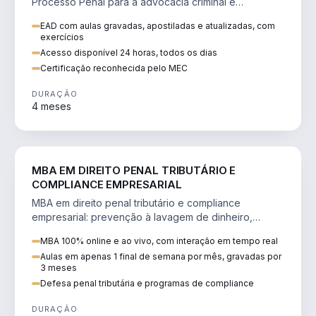
Processo Penal para a advocacia criminal e
concursos jurídicos.
EAD com aulas gravadas, apostiladas e atualizadas, com
exercícios
Acesso disponível 24 horas, todos os dias
Certificação reconhecida pelo MEC
DURAÇÃO
4 meses
DIREITO
MBA EM DIREITO PENAL TRIBUTÁRIO E
COMPLIANCE EMPRESARIAL
MBA em direito penal tributário e compliance
empresarial: prevenção à lavagem de dinheiro,
crimes tributários e auditoria.
MBA 100% online e ao vivo, com interação em tempo real
Aulas em apenas 1 final de semana por mês, gravadas por
3 meses
Defesa penal tributária e programas de compliance
DURAÇÃO