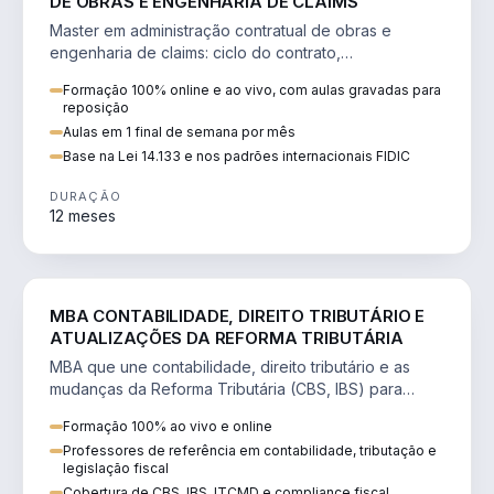
DE OBRAS E ENGENHARIA DE CLAIMS
Master em administração contratual de obras e
engenharia de claims: ciclo do contrato,
fundamentação de pleitos, delay analysis e FIDIC.
Formação 100% online e ao vivo, com aulas gravadas para
reposição
Aulas em 1 final de semana por mês
Base na Lei 14.133 e nos padrões internacionais FIDIC
DURAÇÃO
12 meses
DIREITO
MBA CONTABILIDADE, DIREITO TRIBUTÁRIO E
ATUALIZAÇÕES DA REFORMA TRIBUTÁRIA
MBA que une contabilidade, direito tributário e as
mudanças da Reforma Tributária (CBS, IBS) para
atuação estratégica no novo cenário.
Formação 100% ao vivo e online
Professores de referência em contabilidade, tributação e
legislação fiscal
Cobertura de CBS, IBS, ITCMD e compliance fiscal