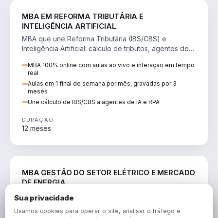
DIREITO
MBA EM REFORMA TRIBUTÁRIA E
INTELIGÊNCIA ARTIFICIAL
MBA que une Reforma Tributária (IBS/CBS) e
Inteligência Artificial: cálculo de tributos, agentes de
IA, RPA e automação da rotina fiscal.
MBA 100% online com aulas ao vivo e interação em tempo
real
Aulas em 1 final de semana por mês, gravadas por 3
meses
Une cálculo de IBS/CBS a agentes de IA e RPA
DURAÇÃO
12 meses
ENGENHARIA
MBA GESTÃO DO SETOR ELÉTRICO E MERCADO
DE ENERGIA
MBA que forma para o setor elétrico e o mercado de
Sua privacidade
energia: regulação, comercialização, geração,
Usamos cookies para operar o site, analisar o tráfego e
transmissão e revisão tarifária.