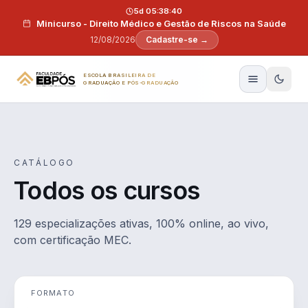
Pular para o conteúdo
5d 05:38:39
Minicurso - Direito Médico e Gestão de Riscos na Saúde
12/08/2026
Cadastre-se →
ESCOLA BRASILEIRA DE
GRADUAÇÃO E PÓS-GRADUAÇÃO
CATÁLOGO
Todos os cursos
129 especializações ativas, 100% online, ao vivo,
com certificação MEC.
FORMATO