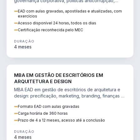
governança corporativa, políticas anticorrupção,
melhoria contínua e IA aplicada a processos.
EAD com aulas gravadas, apostiladas e atualizadas, com
exercícios
Acesso disponível 24 horas, todos os dias
Certificação reconhecida pelo MEC
DURAÇÃO
4 meses
ENGENHARIA
MBA EM GESTÃO DE ESCRITÓRIOS EM
ARQUITETURA E DESIGN
MBA EAD em gestão de escritórios de arquitetura e
design: precificação, marketing, branding, finanças e
gestão de equipes criativas.
Formato EAD com aulas gravadas
Carga horária de 360 horas
Prazo de 4 a 12 meses, acesso até a conclusão
DURAÇÃO
4 meses