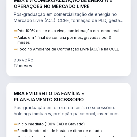
MBA EM COMERCIALIZAÇÃO DE ENERGIA E
OPERAÇÕES NO MERCADO LIVRE
Pós-graduação em comercialização de energia no
Mercado Livre (ACL): CCEE, formação de PLD, gestão
de risco e migração de clientes.
Pós 100% online e ao vivo, com interação em tempo real
Aulas em 1 final de semana por mês, gravadas por 3
meses
Foco no Ambiente de Contratação Livre (ACL) e na CCEE
DURAÇÃO
12 meses
DIREITO
MBA EM DIREITO DA FAMÍLIA E
PLANEJAMENTO SUCESSÓRIO
Pós-graduação em direito da família e sucessório:
holdings familiares, proteção patrimonial, inventários
e tributação da sucessão.
Inicio imediato (100% EAD e Gravado)
Flexibilidade total de horário e ritmo de estudo