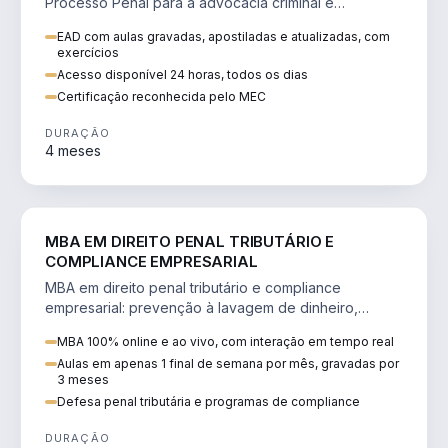
Processo Penal para a advocacia criminal e
concursos jurídicos.
EAD com aulas gravadas, apostiladas e atualizadas, com
exercícios
Acesso disponível 24 horas, todos os dias
Certificação reconhecida pelo MEC
DURAÇÃO
4 meses
DIREITO
MBA EM DIREITO PENAL TRIBUTÁRIO E
COMPLIANCE EMPRESARIAL
MBA em direito penal tributário e compliance
empresarial: prevenção à lavagem de dinheiro,
crimes tributários e auditoria.
MBA 100% online e ao vivo, com interação em tempo real
Aulas em apenas 1 final de semana por mês, gravadas por
3 meses
Defesa penal tributária e programas de compliance
DURAÇÃO