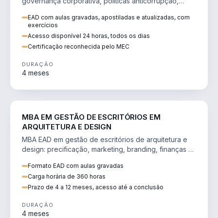
governança corporativa, políticas anticorrupção,
melhoria contínua e IA aplicada a processos.
EAD com aulas gravadas, apostiladas e atualizadas, com
exercícios
Acesso disponível 24 horas, todos os dias
Certificação reconhecida pelo MEC
DURAÇÃO
4 meses
ENGENHARIA
MBA EM GESTÃO DE ESCRITÓRIOS EM
ARQUITETURA E DESIGN
MBA EAD em gestão de escritórios de arquitetura e
design: precificação, marketing, branding, finanças e
gestão de equipes criativas.
Formato EAD com aulas gravadas
Carga horária de 360 horas
Prazo de 4 a 12 meses, acesso até a conclusão
DURAÇÃO
4 meses