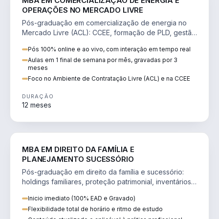
MBA EM COMERCIALIZAÇÃO DE ENERGIA E
OPERAÇÕES NO MERCADO LIVRE
Pós-graduação em comercialização de energia no
Mercado Livre (ACL): CCEE, formação de PLD, gestão
de risco e migração de clientes.
Pós 100% online e ao vivo, com interação em tempo real
Aulas em 1 final de semana por mês, gravadas por 3
meses
Foco no Ambiente de Contratação Livre (ACL) e na CCEE
DURAÇÃO
12 meses
DIREITO
MBA EM DIREITO DA FAMÍLIA E
PLANEJAMENTO SUCESSÓRIO
Pós-graduação em direito da família e sucessório:
holdings familiares, proteção patrimonial, inventários
e tributação da sucessão.
Inicio imediato (100% EAD e Gravado)
Flexibilidade total de horário e ritmo de estudo