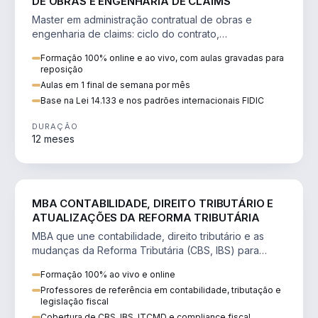
DE OBRAS E ENGENHARIA DE CLAIMS
Master em administração contratual de obras e
engenharia de claims: ciclo do contrato,
fundamentação de pleitos, delay analysis e FIDIC.
Formação 100% online e ao vivo, com aulas gravadas para
reposição
Aulas em 1 final de semana por mês
Base na Lei 14.133 e nos padrões internacionais FIDIC
DURAÇÃO
12 meses
DIREITO
MBA CONTABILIDADE, DIREITO TRIBUTÁRIO E
ATUALIZAÇÕES DA REFORMA TRIBUTÁRIA
MBA que une contabilidade, direito tributário e as
mudanças da Reforma Tributária (CBS, IBS) para
atuação estratégica no novo cenário.
Formação 100% ao vivo e online
Professores de referência em contabilidade, tributação e
legislação fiscal
Cobertura de CBS, IBS, ITCMD e compliance fiscal