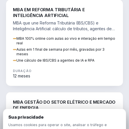
DIREITO
MBA EM REFORMA TRIBUTÁRIA E
INTELIGÊNCIA ARTIFICIAL
MBA que une Reforma Tributária (IBS/CBS) e
Inteligência Artificial: cálculo de tributos, agentes de
IA, RPA e automação da rotina fiscal.
MBA 100% online com aulas ao vivo e interação em tempo
real
Aulas em 1 final de semana por mês, gravadas por 3
meses
Une cálculo de IBS/CBS a agentes de IA e RPA
DURAÇÃO
12 meses
ENGENHARIA
MBA GESTÃO DO SETOR ELÉTRICO E MERCADO
DE ENERGIA
MBA que forma para o setor elétrico e o mercado de
Sua privacidade
energia: regulação, comercialização, geração,
Usamos cookies para operar o site, analisar o tráfego e
transmissão e revisão tarifária.