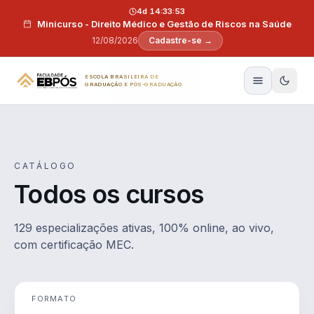
Pular para o conteúdo
4d 14:33:52
Minicurso - Direito Médico e Gestão de Riscos na Saúde
12/08/2026
Cadastre-se →
ESCOLA BRASILEIRA DE
GRADUAÇÃO E PÓS-GRADUAÇÃO
CATÁLOGO
Todos os cursos
129 especializações ativas, 100% online, ao vivo,
com certificação MEC.
FORMATO