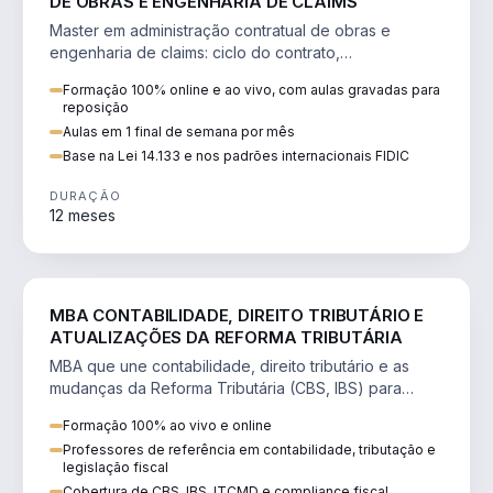
DE OBRAS E ENGENHARIA DE CLAIMS
Master em administração contratual de obras e
engenharia de claims: ciclo do contrato,
fundamentação de pleitos, delay analysis e FIDIC.
Formação 100% online e ao vivo, com aulas gravadas para
reposição
Aulas em 1 final de semana por mês
Base na Lei 14.133 e nos padrões internacionais FIDIC
DURAÇÃO
12 meses
DIREITO
MBA CONTABILIDADE, DIREITO TRIBUTÁRIO E
ATUALIZAÇÕES DA REFORMA TRIBUTÁRIA
MBA que une contabilidade, direito tributário e as
mudanças da Reforma Tributária (CBS, IBS) para
atuação estratégica no novo cenário.
Formação 100% ao vivo e online
Professores de referência em contabilidade, tributação e
legislação fiscal
Cobertura de CBS, IBS, ITCMD e compliance fiscal