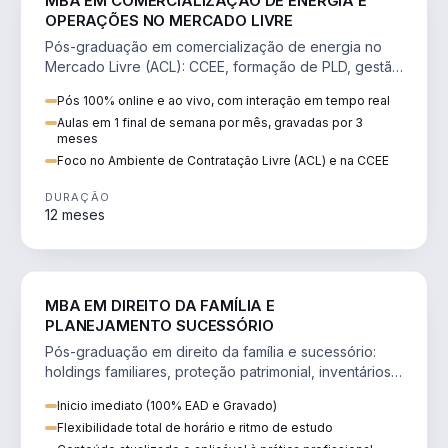
MBA EM COMERCIALIZAÇÃO DE ENERGIA E
OPERAÇÕES NO MERCADO LIVRE
Pós-graduação em comercialização de energia no
Mercado Livre (ACL): CCEE, formação de PLD, gestão
de risco e migração de clientes.
Pós 100% online e ao vivo, com interação em tempo real
Aulas em 1 final de semana por mês, gravadas por 3
meses
Foco no Ambiente de Contratação Livre (ACL) e na CCEE
DURAÇÃO
12 meses
DIREITO
MBA EM DIREITO DA FAMÍLIA E
PLANEJAMENTO SUCESSÓRIO
Pós-graduação em direito da família e sucessório:
holdings familiares, proteção patrimonial, inventários
e tributação da sucessão.
Inicio imediato (100% EAD e Gravado)
Flexibilidade total de horário e ritmo de estudo