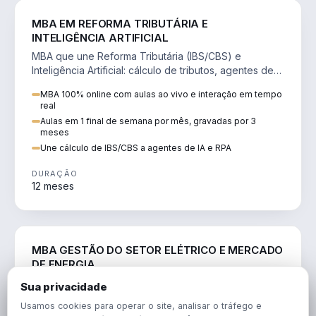
DIREITO
MBA EM REFORMA TRIBUTÁRIA E
INTELIGÊNCIA ARTIFICIAL
MBA que une Reforma Tributária (IBS/CBS) e
Inteligência Artificial: cálculo de tributos, agentes de
IA, RPA e automação da rotina fiscal.
MBA 100% online com aulas ao vivo e interação em tempo
real
Aulas em 1 final de semana por mês, gravadas por 3
meses
Une cálculo de IBS/CBS a agentes de IA e RPA
DURAÇÃO
12 meses
ENGENHARIA
MBA GESTÃO DO SETOR ELÉTRICO E MERCADO
DE ENERGIA
MBA que forma para o setor elétrico e o mercado de
Sua privacidade
energia: regulação, comercialização, geração,
Usamos cookies para operar o site, analisar o tráfego e
transmissão e revisão tarifária.