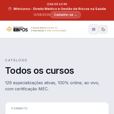
Pular para o conteúdo
5d 03:12:29
Minicurso - Direito Médico e Gestão de Riscos na Saúde
12/08/2026
Cadastre-se →
ESCOLA BRASILEIRA DE
GRADUAÇÃO E PÓS-GRADUAÇÃO
CATÁLOGO
Todos os cursos
129 especializações ativas, 100% online, ao vivo,
com certificação MEC.
FORMATO