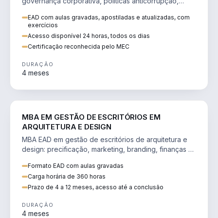
governança corporativa, políticas anticorrupção,
melhoria contínua e IA aplicada a processos.
EAD com aulas gravadas, apostiladas e atualizadas, com
exercícios
Acesso disponível 24 horas, todos os dias
Certificação reconhecida pelo MEC
DURAÇÃO
4 meses
ENGENHARIA
MBA EM GESTÃO DE ESCRITÓRIOS EM
ARQUITETURA E DESIGN
MBA EAD em gestão de escritórios de arquitetura e
design: precificação, marketing, branding, finanças e
gestão de equipes criativas.
Formato EAD com aulas gravadas
Carga horária de 360 horas
Prazo de 4 a 12 meses, acesso até a conclusão
DURAÇÃO
4 meses