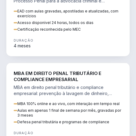
Processo Penal para a advocacia criminal e
concursos jurídicos.
EAD com aulas gravadas, apostiladas e atualizadas, com
exercícios
Acesso disponível 24 horas, todos os dias
Certificação reconhecida pelo MEC
DURAÇÃO
4 meses
DIREITO
MBA EM DIREITO PENAL TRIBUTÁRIO E
COMPLIANCE EMPRESARIAL
MBA em direito penal tributário e compliance
empresarial: prevenção à lavagem de dinheiro,
crimes tributários e auditoria.
MBA 100% online e ao vivo, com interação em tempo real
Aulas em apenas 1 final de semana por mês, gravadas por
3 meses
Defesa penal tributária e programas de compliance
DURAÇÃO