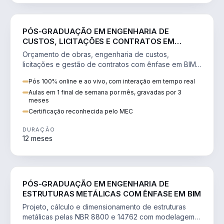
ENGENHARIA
PÓS-GRADUAÇÃO EM ENGENHARIA DE
CUSTOS, LICITAÇÕES E CONTRATOS EM
PROJETOS E OBRAS COM ÊNFASE EM BIM
Orçamento de obras, engenharia de custos,
licitações e gestão de contratos com ênfase em BIM,
em obras públicas e privadas.
Pós 100% online e ao vivo, com interação em tempo real
Aulas em 1 final de semana por mês, gravadas por 3
meses
Certificação reconhecida pelo MEC
DURAÇÃO
12 meses
ENGENHARIA
PÓS-GRADUAÇÃO EM ENGENHARIA DE
ESTRUTURAS METÁLICAS COM ÊNFASE EM BIM
Projeto, cálculo e dimensionamento de estruturas
metálicas pelas NBR 8800 e 14762 com modelagem