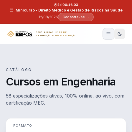
Pular para o conteúdo
4d 06:16:01
Minicurso - Direito Médico e Gestão de Riscos na Saúde
12/08/2026
Cadastre-se →
ESCOLA BRASILEIRA DE
GRADUAÇÃO E PÓS-GRADUAÇÃO
CATÁLOGO
Cursos em Engenharia
58 especializações ativas, 100% online, ao vivo, com
certificação MEC.
FORMATO