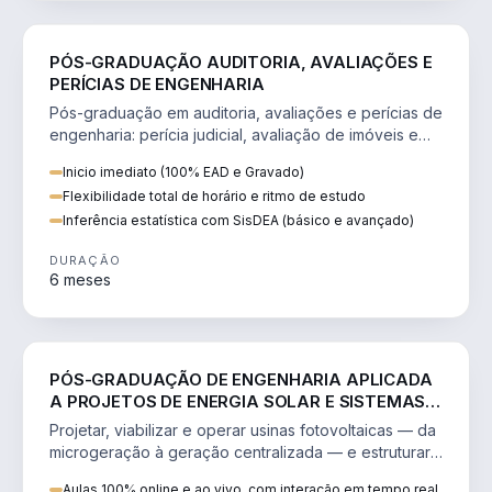
ENGENHARIA
PÓS-GRADUAÇÃO AUDITORIA, AVALIAÇÕES E
PERÍCIAS DE ENGENHARIA
Pós-graduação em auditoria, avaliações e perícias de
engenharia: perícia judicial, avaliação de imóveis e
laudos com SisDEA.
Inicio imediato (100% EAD e Gravado)
Flexibilidade total de horário e ritmo de estudo
Inferência estatística com SisDEA (básico e avançado)
DURAÇÃO
6 meses
ENGENHARIA
PÓS-GRADUAÇÃO DE ENGENHARIA APLICADA
A PROJETOS DE ENERGIA SOLAR E SISTEMAS
FOTOVOLTAICOS
Projetar, viabilizar e operar usinas fotovoltaicas — da
microgeração à geração centralizada — e estruturar
negócios de energia.
Aulas 100% online e ao vivo, com interação em tempo real