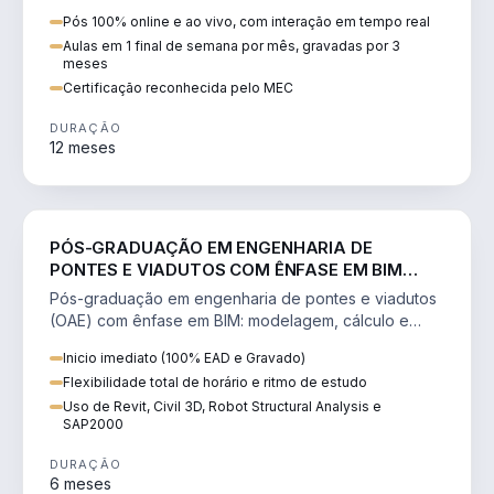
BIM aplicada ao aço.
Pós 100% online e ao vivo, com interação em tempo real
Aulas em 1 final de semana por mês, gravadas por 3
meses
Certificação reconhecida pelo MEC
DURAÇÃO
12 meses
ENGENHARIA
PÓS-GRADUAÇÃO EM ENGENHARIA DE
PONTES E VIADUTOS COM ÊNFASE EM BIM
(OAE)
Pós-graduação em engenharia de pontes e viadutos
(OAE) com ênfase em BIM: modelagem, cálculo e
dimensionamento de pontes.
Inicio imediato (100% EAD e Gravado)
Flexibilidade total de horário e ritmo de estudo
Uso de Revit, Civil 3D, Robot Structural Analysis e
SAP2000
DURAÇÃO
6 meses