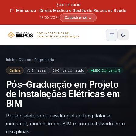
Pular para o conteúdo
4d 17:13:38
Minicurso - Direito Médico e Gestão de Riscos na Saúde
12/08/2026
Cadastre-se →
ESCOLA BRASILEIRA DE
GRADUAÇÃO E PÓS-GRADUAÇÃO
Início
Cursos
Engenharia
Online
12 meses
360h de conteúdo
MEC Conceito 5
Pós-Graduação em Projeto
de Instalações Elétricas em
BIM
Projeto elétrico do residencial ao hospitalar e
industrial, modelado em BIM e compatibilizado entre
disciplinas.