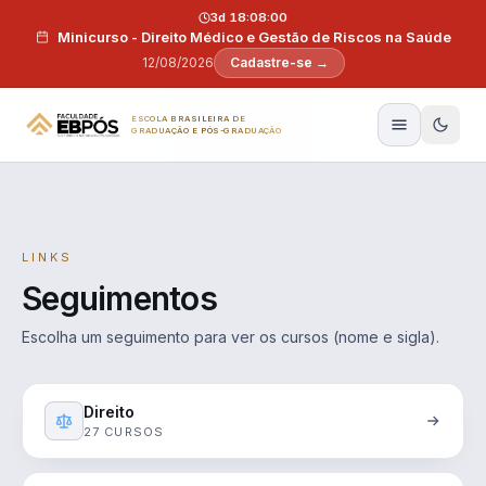
Pular para o conteúdo
3d 18:07:59
Minicurso - Direito Médico e Gestão de Riscos na Saúde
12/08/2026
Cadastre-se →
ESCOLA BRASILEIRA DE
GRADUAÇÃO E PÓS-GRADUAÇÃO
LINKS
Seguimentos
Escolha um seguimento para ver os cursos (nome e sigla).
Direito
27 CURSOS