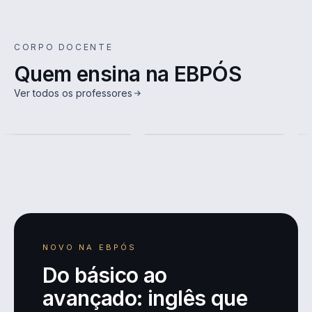
CORPO DOCENTE
Quem ensina na EBPÓS
Brito Velasco
Érika Louise Bastos
Ver todos os professores
do
Calazans
Juliano d
Ver mais
Ver mais
RD
NOVO NA EBPÓS
Do básico ao
avançado: inglês que