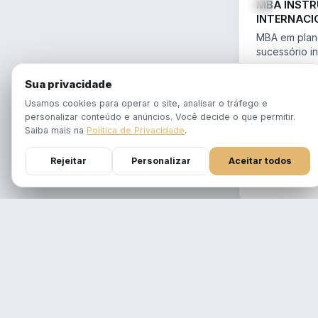
MBA INST
INTERNACI
PLANEJAME
MBA em plane
SUCESSÓR
sucessório in
trusts e offs
MBA 100% ao
14.754/2023 
Sua privacidade
tempo real
Aulas em 1 f
Usamos cookies para operar o site, analisar o tráfego e
gravadas po
personalizar conteúdo e anúncios. Você decide o que permitir.
Atualizado p
Saiba mais na
Política de Privacidade
.
Reforma Trib
Rejeitar
Personalizar
Aceitar todos
DURAÇÃO
12 meses