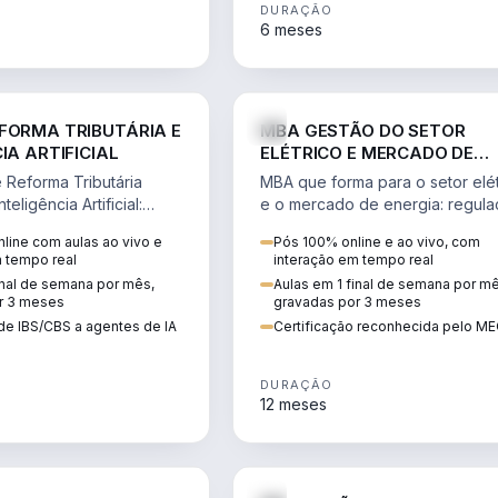
DURAÇÃO
6 meses
DIREITO
ENGE
FORMA TRIBUTÁRIA E
MBA GESTÃO DO SETOR
IA ARTIFICIAL
ELÉTRICO E MERCADO DE
ENERGIA
Reforma Tributária
MBA que forma para o setor elét
teligência Artificial:
e o mercado de energia: regula
ibutos, agentes de IA,
comercialização, geração,
line com aulas ao vivo e
Pós 100% online e ao vivo, com
ão da rotina fiscal.
transmissão e revisão tarifária.
m tempo real
interação em tempo real
inal de semana por mês,
Aulas em 1 final de semana por m
r 3 meses
gravadas por 3 meses
de IBS/CBS a agentes de IA
Certificação reconhecida pelo M
DURAÇÃO
12 meses
DIREITO
D