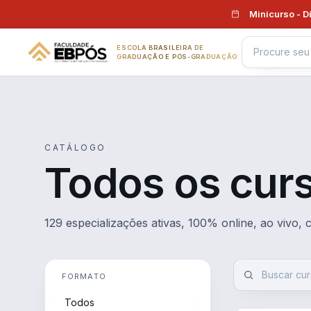
Pular para o conteúdo
Minicurso - D
ESCOLA BRASILEIRA DE
GRADUAÇÃO E PÓS-GRADUAÇÃO
CATÁLOGO
Todos os cur
129 especializações ativas, 100% online, ao vivo,
FORMATO
Todos