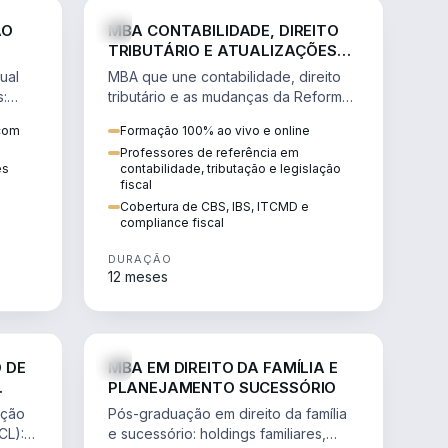
NHARIA
DIREITO
ÃO
MBA CONTABILIDADE, DIREITO
TRIBUTÁRIO E ATUALIZAÇÕES
DA REFORMA TRIBUTÁRIA
ual
MBA que une contabilidade, direito
s:
tributário e as mudanças da Reforma
ão de
Tributária (CBS, IBS) para atuação
 com
Formação 100% ao vivo e online
estratégica no novo cenário.
Professores de referência em
ês
contabilidade, tributação e legislação
fiscal
Cobertura de CBS, IBS, ITCMD e
compliance fiscal
DURAÇÃO
12 meses
NHARIA
DIREITO
 DE
MBA EM DIREITO DA FAMÍLIA E
PLANEJAMENTO SUCESSÓRIO
ação
Pós-graduação em direito da família
CL):
e sucessório: holdings familiares,