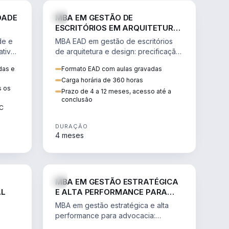
GESTÃO
ENGENHARIA
DADE
MBA EM GESTÃO DE
ESCRITÓRIOS EM ARQUITETURA
E DESIGN
de e
MBA EAD em gestão de escritórios
tiva,
de arquitetura e design: precificação,
a
marketing, branding, finanças e
das e
Formato EAD com aulas gravadas
sos.
gestão de equipes criativas.
Carga horária de 360 horas
s os
Prazo de 4 a 12 meses, acesso até a
conclusão
EC
DURAÇÃO
4 meses
AGRO
DIREITO
MBA EM GESTÃO ESTRATÉGICA
AL
E ALTA PERFORMANCE PARA
ADVOCACIA
MBA em gestão estratégica e alta
performance para advocacia:
 e
transformar o escritório num negócio