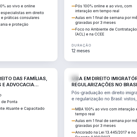
 vistos, cidadania,
CCEE, formação de PLD, gestão
0% ao vivo e online
Pós 100% online e ao vivo, com
 e consultoria
risco e migração de clientes.
interação em tempo real
especialistas em direito
.
l e práticas consulares
Aulas em 1 final de semana por m
gravadas por 3 meses
dania e proteção
Foco no Ambiente de Contratação
(ACL) e na CCEE
DURAÇÃO
12 meses
DIREITO
D
EITO DAS FAMÍLIAS,
MBA EM DIREITO IMIGRATÓR
 E ADVOCACIA
REGULARIZAÇÕES NO BRAS
ORÂNEA
Pós-graduação em direito imigra
o
e regularização no Brasil: vistos,
 de Ponta
residência, naturalização, refúg
te Atuante e Capacitado
MBA 100% ao vivo com interação
tributação do imigrante.
tempo real
Aulas em 1 final de semana por m
gravadas por 3 meses
Ancorado na Lei 13.445/2017 e no