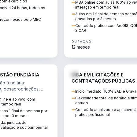
 com exercícios
MBA online com aulas 100% ao viv
perícia ambiental com ArcGIS, Q
interação em tempo real
nível 24 horas, todos os
SiCAR.
Aulas em 1 final de semana por m
gravadas por 3 meses
o reconhecida pelo MEC
Conteúdo prático com ArcGIS, QG
SiCAR
DURAÇÃO
12 meses
AGRO
D
STÃO FUNDIÁRIA
MBA EM LICITAÇÕES E
CONTRATAÇÕES PÚBLICAS
o fundiária:
ATUALIDADE
o, desapropriações,
Inicio imediato (100% EAD e Grava
 imóveis e licenciamento
Flexibilidade total de horário e ri
line e ao vivo, com
 projetos de
estudo
m tempo real
.
Conteúdo atualizado e aplicável à
nas 1 final de semana por
prática profissional
as por 3 meses
da: jurídica, de
valiação e socioambiental