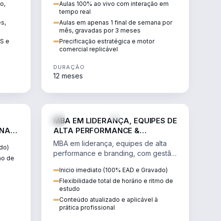
o,
Aulas 100% ao vivo com interação em
GIS e
escalável, lucrativo e bem
tempo real
precificado.
ês,
Aulas em apenas 1 final de semana por
mês, gravadas por 3 meses
IS e
Precificação estratégica e motor
comercial replicável
DURAÇÃO
12 meses
IREITO
VENDA E MARKETING
MBA EM LIDERANÇA, EQUIPES DE
 NA
ALTA PERFORMANCE &
BRANDING
MBA em liderança, equipes de alta
do)
performance e branding, com gestão
tmo de
por resultados, liderança humanizada
Inicio imediato (100% EAD e Gravado)
e comunicação persuasiva.
Flexibilidade total de horário e ritmo de
estudo
Conteúdo atualizado e aplicável à
prática profissional