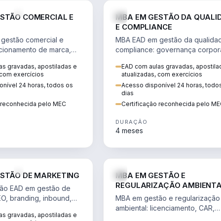
VENDA E MARKETING
STÃO COMERCIAL E
MBA EM GESTÃO DA QUALI
E COMPLIANCE
gestão comercial e
MBA EAD em gestão da qualida
cionamento de marca,
compliance: governança corpora
 marketing digital e
políticas anticorrupção, melhori
s gravadas, apostiladas e
EAD com aulas gravadas, apostila
to do consumidor na
contínua e IA aplicada a proces
 com exercícios
atualizadas, com exercícios
nível 24 horas, todos os
Acesso disponível 24 horas, todo
dias
o reconhecida pelo MEC
Certificação reconhecida pelo M
DURAÇÃO
4 meses
VENDA E MARKETING
STÃO DE MARKETING
MBA EM GESTÃO E
REGULARIZAÇÃO AMBIENT
ão EAD em gestão de
EO, branding, inbound,
MBA em gestão e regularização
ng e métricas web para
ambiental: licenciamento, CAR,
s gravadas, apostiladas e
entadas por dados.
EIA/RIMA, georreferenciamento