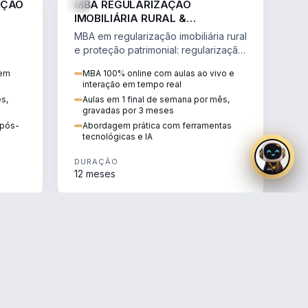
AÇÃO
MBA REGULARIZAÇÃO
IMOBILIÁRIA RURAL &
PROTEÇÃO PATRIMONIAL
MBA em regularização imobiliária rural
e proteção patrimonial: regularização
fundiária, contratos agrários e holding
 em
MBA 100% online com aulas ao vivo e
rural.
interação em tempo real
ês,
Aulas em 1 final de semana por mês,
gravadas por 3 meses
e pós-
Abordagem prática com ferramentas
tecnológicas e IA
DURAÇÃO
12 meses
AGRO
AGRO