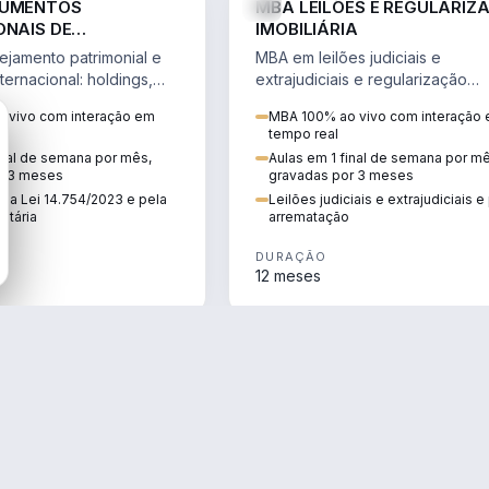
RUMENTOS
MBA LEILÕES E REGULARIZ
ONAIS DE
IMOBILIÁRIA
NTO PATRIMONIAL &
jamento patrimonial e
MBA em leilões judiciais e
IO
ternacional: holdings,
extrajudiciais e regularização
hore sob a Lei
imobiliária, com due diligence,
 vivo com interação em
MBA 100% ao vivo com interação
e a Reforma Tributária.
alienação fiduciária e pós-
tempo real
arrematação.
inal de semana por mês,
Aulas em 1 final de semana por m
r 3 meses
gravadas por 3 meses
ela Lei 14.754/2023 e pela
Leilões judiciais e extrajudiciais 
utária
arrematação
DURAÇÃO
12 meses
ENGENHARIA