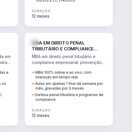
132/2023, LC 214/2025)
DURAÇÃO
12 meses
IREITO
DIREITO
MBA EM DIREITO PENAL
TRIBUTÁRIO E COMPLIANCE
EMPRESARIAL
ada em
MBA em direito penal tributário e
para a
compliance empresarial: prevenção à
lavagem de dinheiro, crimes
das e
MBA 100% online e ao vivo, com
tributários e auditoria.
interação em tempo real
s os
Aulas em apenas 1 final de semana por
mês, gravadas por 3 meses
EC
Defesa penal tributária e programas de
compliance
DURAÇÃO
12 meses