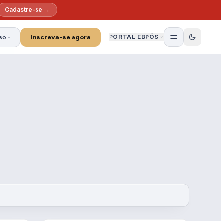
Cadastre-se →
so
Inscreva-se agora
PORTAL EBPÓS