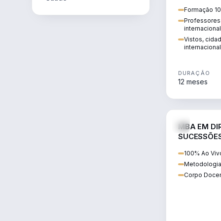
internacional:
Formação 10
regularização
Professores 
transnacional
internaciona
Vistos, cida
internacional
DURAÇÃO
12 meses
MBA EM DIR
SUCESSÕES
CONTEMP
100% Ao Viv
Metodologia
Corpo Docen