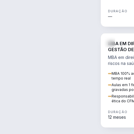
DURAÇÃO
—
MBA EM DI
GESTÃO DE
MBA em direi
riscos na sa
civil e penal
MBA 100% ao
judicializaç
tempo real
patrimonial.
Aulas em 1 f
gravadas po
Responsabili
ética do CF
DURAÇÃO
12 meses