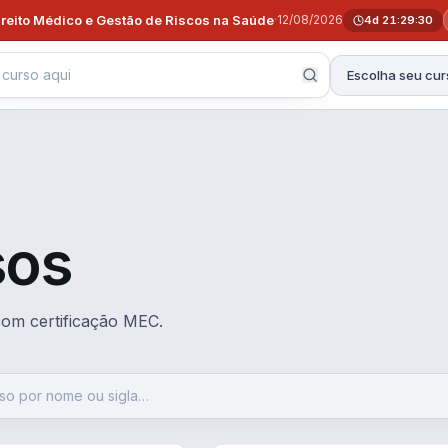
ireito Médico e Gestão de Riscos na Saúde
·
12/08/2026
4d 21:29:29
Escolha seu cur
sos
 com certificação MEC.