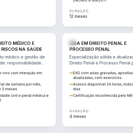
Decreto 9.199/2017
DURAÇÃO
12 meses
DIREITO
D
REITO MÉDICO E
MBA EM DIREITO PENAL E
 RISCOS NA SAÚDE
PROCESSO PENAL
to médico e gestão de
Especialização sólida e atualiz
úde: responsabilidade
Direito Penal e Processo Penal 
, ética do CFM,
advocacia criminal e concursos
 vivo com interação em
EAD com aulas gravadas, apostila
ão e planejamento
jurídicos.
atualizadas, com exercícios
inal de semana por mês,
Acesso disponível 24 horas, todo
r 3 meses
dias
dade civil e penal médica e
Certificação reconhecida pelo M
M
DURAÇÃO
4 meses