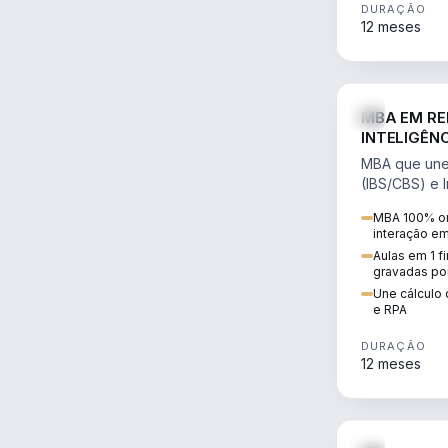
DURAÇÃO
12 meses
MBA EM RE
INTELIGÊNC
MBA que une 
(IBS/CBS) e In
cálculo de tr
MBA 100% on
RPA e automaç
interação e
Aulas em 1 f
gravadas po
Une cálculo 
e RPA
DURAÇÃO
12 meses