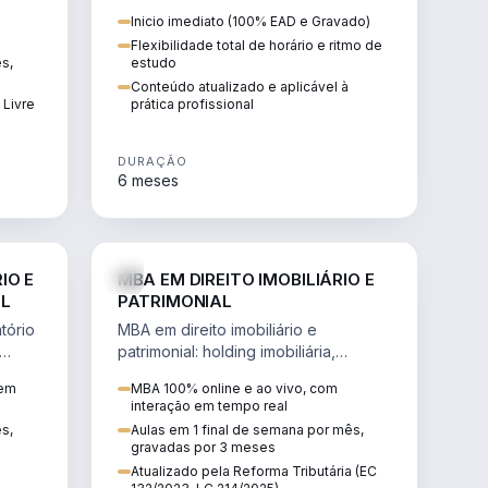
 de
proteção patrimonial, inventários e
Inicio imediato (100% EAD e Gravado)
tributação da sucessão.
Flexibilidade total de horário e ritmo de
ês,
estudo
Conteúdo atualizado e aplicável à
 Livre
prática profissional
DURAÇÃO
6 meses
IREITO
DIREITO
IO E
MBA EM DIREITO IMOBILIÁRIO E
IL
PATRIMONIAL
tório
MBA em direito imobiliário e
patrimonial: holding imobiliária,
io e
incorporações, loteamentos,
 em
MBA 100% online e ao vivo, com
contratos e impactos da Reforma
interação em tempo real
Tributária.
ês,
Aulas em 1 final de semana por mês,
gravadas por 3 meses
Atualizado pela Reforma Tributária (EC