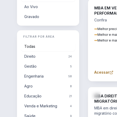
Ao Vivo
MBA EM VE
PERFORMA
Gravado
Confira
Melhor preci
Melhor e ma
FILTRAR POR ÁREA
Melhor e mai
Todas
Direito
24
Gestão
5
Acessar
Engenharia
58
Agro
8
MBA DIREI
Educação
21
MIGRATÓRI
Venda e Marketing
INTERNACI
4
MBA em direit
migratório c
Saúde
9