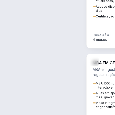
atualizadas,
Acesso dispo
dias
Certificaçã
DURAÇÃO
4 meses
MBA EM GE
MBA em gestã
regularizaçã
avaliação de
MBA 100% on
ambiental em
interação e
infraestrutura
Aulas em ape
mês, gravad
Visão integra
engenharia/a