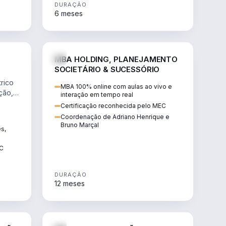
DURAÇÃO
6 meses
NHARIA
DIREITO
MBA HOLDING, PLANEJAMENTO
SOCIETÁRIO & SUCESSÓRIO
rico
MBA 100% online com aulas ao vivo e
ção,
interação em tempo real
Certificação reconhecida pelo MEC
Coordenação de Adriano Henrique e
Bruno Marçal
ês,
EC
DURAÇÃO
12 meses
IREITO
DIREITO