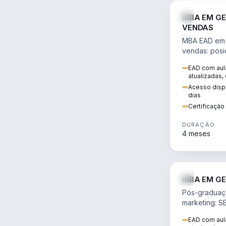
MBA EM GE
VENDAS
MBA EAD em 
vendas: posi
precificação,
EAD com aula
comportamen
atualizadas,
era digital.
Acesso dispo
dias
Certificaçã
DURAÇÃO
4 meses
MBA EM GE
Pós-graduaç
marketing: S
neuromarketi
EAD com aula
decisões ori