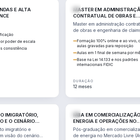
ENGE
NDAS E ALTA
MASTER EM ADMINISTRAÇ
NCE
CONTRATUAL DE OBRAS E
ENGENHARIA DE CLAIMS
Master em administração contrat
de obras e engenharia de claim
ficação
ciclo do contrato, fundamentaç
Formação 100% online e ao vivo,
ior poder de escala
pleitos, delay analysis e FIDIC.
aulas gravadas para reposição
s consistência
Aulas em 1 final de semana por m
Base na Lei 14.133 e nos padrões
internacionais FIDIC
DURAÇÃO
12 meses
DIREITO
ENGE
TO IMIGRATÓRIO,
MBA EM COMERCIALIZAÇÃO
O E O CENÁRIO
ENERGIA E OPERAÇÕES NO
ONAL
MERCADO LIVRE
o imigratório e
Pós-graduação em comercializ
om visão do cenário
de energia no Mercado Livre (A