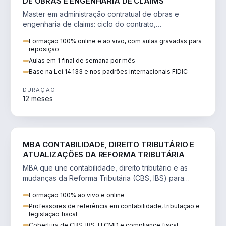
DE OBRAS E ENGENHARIA DE CLAIMS
Master em administração contratual de obras e
engenharia de claims: ciclo do contrato,
fundamentação de pleitos, delay analysis e FIDIC.
Formação 100% online e ao vivo, com aulas gravadas para
reposição
Aulas em 1 final de semana por mês
Base na Lei 14.133 e nos padrões internacionais FIDIC
DURAÇÃO
12 meses
DIREITO
MBA CONTABILIDADE, DIREITO TRIBUTÁRIO E
ATUALIZAÇÕES DA REFORMA TRIBUTÁRIA
MBA que une contabilidade, direito tributário e as
mudanças da Reforma Tributária (CBS, IBS) para
atuação estratégica no novo cenário.
Formação 100% ao vivo e online
Professores de referência em contabilidade, tributação e
legislação fiscal
Cobertura de CBS, IBS, ITCMD e compliance fiscal