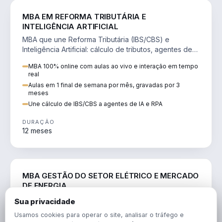
DIREITO
MBA EM REFORMA TRIBUTÁRIA E
INTELIGÊNCIA ARTIFICIAL
MBA que une Reforma Tributária (IBS/CBS) e
Inteligência Artificial: cálculo de tributos, agentes de
IA, RPA e automação da rotina fiscal.
MBA 100% online com aulas ao vivo e interação em tempo
real
Aulas em 1 final de semana por mês, gravadas por 3
meses
Une cálculo de IBS/CBS a agentes de IA e RPA
DURAÇÃO
12 meses
ENGENHARIA
MBA GESTÃO DO SETOR ELÉTRICO E MERCADO
DE ENERGIA
MBA que forma para o setor elétrico e o mercado de
Sua privacidade
energia: regulação, comercialização, geração,
Usamos cookies para operar o site, analisar o tráfego e
transmissão e revisão tarifária.