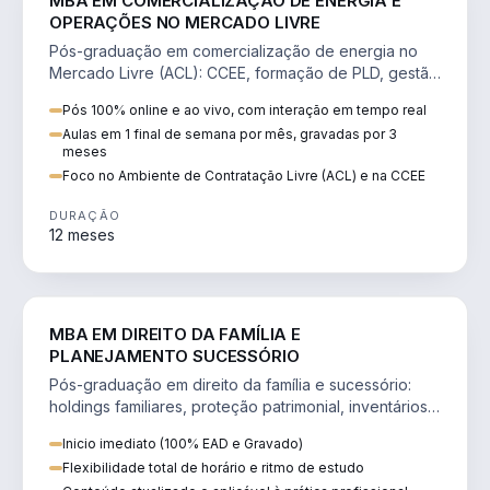
MBA EM COMERCIALIZAÇÃO DE ENERGIA E
OPERAÇÕES NO MERCADO LIVRE
Pós-graduação em comercialização de energia no
Mercado Livre (ACL): CCEE, formação de PLD, gestão
de risco e migração de clientes.
Pós 100% online e ao vivo, com interação em tempo real
Aulas em 1 final de semana por mês, gravadas por 3
meses
Foco no Ambiente de Contratação Livre (ACL) e na CCEE
DURAÇÃO
12 meses
DIREITO
MBA EM DIREITO DA FAMÍLIA E
PLANEJAMENTO SUCESSÓRIO
Pós-graduação em direito da família e sucessório:
holdings familiares, proteção patrimonial, inventários
e tributação da sucessão.
Inicio imediato (100% EAD e Gravado)
Flexibilidade total de horário e ritmo de estudo