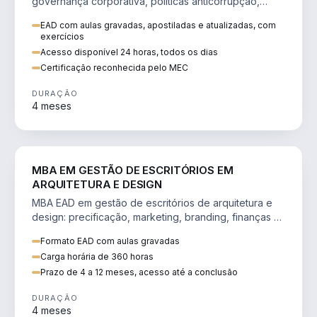
governança corporativa, políticas anticorrupção,
melhoria contínua e IA aplicada a processos.
EAD com aulas gravadas, apostiladas e atualizadas, com
exercícios
Acesso disponível 24 horas, todos os dias
Certificação reconhecida pelo MEC
DURAÇÃO
4 meses
ENGENHARIA
MBA EM GESTÃO DE ESCRITÓRIOS EM
ARQUITETURA E DESIGN
MBA EAD em gestão de escritórios de arquitetura e
design: precificação, marketing, branding, finanças e
gestão de equipes criativas.
Formato EAD com aulas gravadas
Carga horária de 360 horas
Prazo de 4 a 12 meses, acesso até a conclusão
DURAÇÃO
4 meses