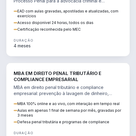
Processo Penal para a advocacia criminal e
concursos jurídicos.
EAD com aulas gravadas, apostiladas e atualizadas, com
exercícios
Acesso disponível 24 horas, todos os dias
Certificação reconhecida pelo MEC
DURAÇÃO
4 meses
DIREITO
MBA EM DIREITO PENAL TRIBUTÁRIO E
COMPLIANCE EMPRESARIAL
MBA em direito penal tributário e compliance
empresarial: prevenção à lavagem de dinheiro,
crimes tributários e auditoria.
MBA 100% online e ao vivo, com interação em tempo real
Aulas em apenas 1 final de semana por mês, gravadas por
3 meses
Defesa penal tributária e programas de compliance
DURAÇÃO