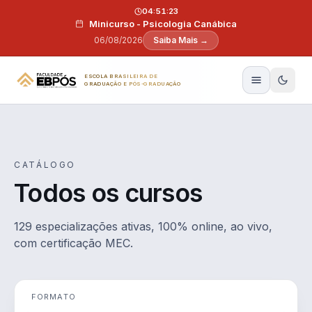
Pular para o conteúdo
04:51:22
Minicurso - Psicologia Canábica
06/08/2026
Saiba Mais →
ESCOLA BRASILEIRA DE
GRADUAÇÃO E PÓS-GRADUAÇÃO
CATÁLOGO
Todos os cursos
129 especializações ativas, 100% online, ao vivo,
com certificação MEC.
FORMATO