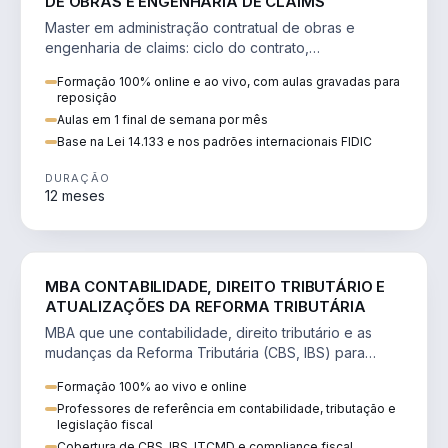
DE OBRAS E ENGENHARIA DE CLAIMS
Master em administração contratual de obras e
engenharia de claims: ciclo do contrato,
fundamentação de pleitos, delay analysis e FIDIC.
Formação 100% online e ao vivo, com aulas gravadas para
reposição
Aulas em 1 final de semana por mês
Base na Lei 14.133 e nos padrões internacionais FIDIC
DURAÇÃO
12 meses
DIREITO
MBA CONTABILIDADE, DIREITO TRIBUTÁRIO E
ATUALIZAÇÕES DA REFORMA TRIBUTÁRIA
MBA que une contabilidade, direito tributário e as
mudanças da Reforma Tributária (CBS, IBS) para
atuação estratégica no novo cenário.
Formação 100% ao vivo e online
Professores de referência em contabilidade, tributação e
legislação fiscal
Cobertura de CBS, IBS, ITCMD e compliance fiscal