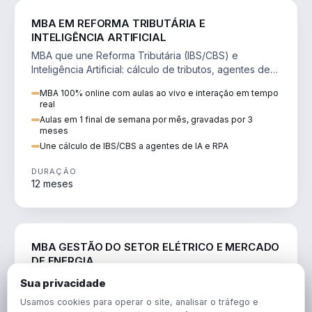
DIREITO
MBA EM REFORMA TRIBUTÁRIA E
INTELIGÊNCIA ARTIFICIAL
MBA que une Reforma Tributária (IBS/CBS) e
Inteligência Artificial: cálculo de tributos, agentes de
IA, RPA e automação da rotina fiscal.
MBA 100% online com aulas ao vivo e interação em tempo
real
Aulas em 1 final de semana por mês, gravadas por 3
meses
Une cálculo de IBS/CBS a agentes de IA e RPA
DURAÇÃO
12 meses
ENGENHARIA
MBA GESTÃO DO SETOR ELÉTRICO E MERCADO
DE ENERGIA
MBA que forma para o setor elétrico e o mercado de
Sua privacidade
energia: regulação, comercialização, geração,
Usamos cookies para operar o site, analisar o tráfego e
transmissão e revisão tarifária.