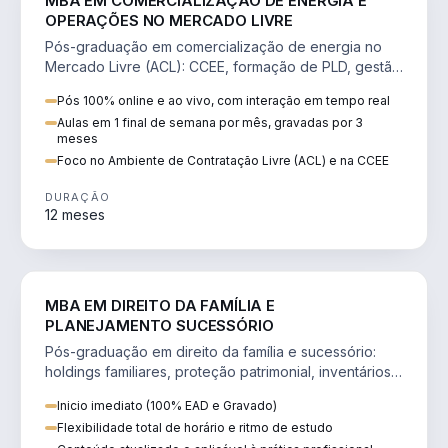
MBA EM COMERCIALIZAÇÃO DE ENERGIA E
OPERAÇÕES NO MERCADO LIVRE
Pós-graduação em comercialização de energia no
Mercado Livre (ACL): CCEE, formação de PLD, gestão
de risco e migração de clientes.
Pós 100% online e ao vivo, com interação em tempo real
Aulas em 1 final de semana por mês, gravadas por 3
meses
Foco no Ambiente de Contratação Livre (ACL) e na CCEE
DURAÇÃO
12 meses
DIREITO
MBA EM DIREITO DA FAMÍLIA E
PLANEJAMENTO SUCESSÓRIO
Pós-graduação em direito da família e sucessório:
holdings familiares, proteção patrimonial, inventários
e tributação da sucessão.
Inicio imediato (100% EAD e Gravado)
Flexibilidade total de horário e ritmo de estudo