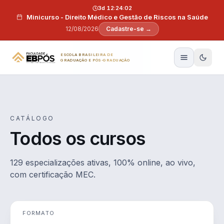
Pular para o conteúdo
3d 12:24:01
Minicurso - Direito Médico e Gestão de Riscos na Saúde
12/08/2026
Cadastre-se →
ESCOLA BRASILEIRA DE
GRADUAÇÃO E PÓS-GRADUAÇÃO
CATÁLOGO
Todos os cursos
129 especializações ativas, 100% online, ao vivo,
com certificação MEC.
FORMATO