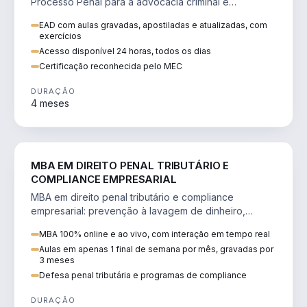
Processo Penal para a advocacia criminal e
concursos jurídicos.
EAD com aulas gravadas, apostiladas e atualizadas, com
exercícios
Acesso disponível 24 horas, todos os dias
Certificação reconhecida pelo MEC
DURAÇÃO
4 meses
DIREITO
MBA EM DIREITO PENAL TRIBUTÁRIO E
COMPLIANCE EMPRESARIAL
MBA em direito penal tributário e compliance
empresarial: prevenção à lavagem de dinheiro,
crimes tributários e auditoria.
MBA 100% online e ao vivo, com interação em tempo real
Aulas em apenas 1 final de semana por mês, gravadas por
3 meses
Defesa penal tributária e programas de compliance
DURAÇÃO