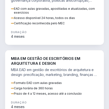
governança corporativa, políticas anticorrupção,
melhoria contínua e IA aplicada a processos.
EAD com aulas gravadas, apostiladas e atualizadas, com
exercícios
Acesso disponível 24 horas, todos os dias
Certificação reconhecida pelo MEC
DURAÇÃO
4 meses
ENGENHARIA
MBA EM GESTÃO DE ESCRITÓRIOS EM
ARQUITETURA E DESIGN
MBA EAD em gestão de escritórios de arquitetura e
design: precificação, marketing, branding, finanças e
gestão de equipes criativas.
Formato EAD com aulas gravadas
Carga horária de 360 horas
Prazo de 4 a 12 meses, acesso até a conclusão
DURAÇÃO
4 meses