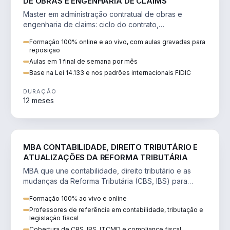
DE OBRAS E ENGENHARIA DE CLAIMS
Master em administração contratual de obras e
engenharia de claims: ciclo do contrato,
fundamentação de pleitos, delay analysis e FIDIC.
Formação 100% online e ao vivo, com aulas gravadas para
reposição
Aulas em 1 final de semana por mês
Base na Lei 14.133 e nos padrões internacionais FIDIC
DURAÇÃO
12 meses
DIREITO
MBA CONTABILIDADE, DIREITO TRIBUTÁRIO E
ATUALIZAÇÕES DA REFORMA TRIBUTÁRIA
MBA que une contabilidade, direito tributário e as
mudanças da Reforma Tributária (CBS, IBS) para
atuação estratégica no novo cenário.
Formação 100% ao vivo e online
Professores de referência em contabilidade, tributação e
legislação fiscal
Cobertura de CBS, IBS, ITCMD e compliance fiscal