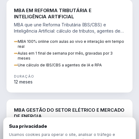
DIREITO
MBA EM REFORMA TRIBUTÁRIA E
INTELIGÊNCIA ARTIFICIAL
MBA que une Reforma Tributária (IBS/CBS) e
Inteligência Artificial: cálculo de tributos, agentes de
IA, RPA e automação da rotina fiscal.
MBA 100% online com aulas ao vivo e interação em tempo
real
Aulas em 1 final de semana por mês, gravadas por 3
meses
Une cálculo de IBS/CBS a agentes de IA e RPA
DURAÇÃO
12 meses
ENGENHARIA
MBA GESTÃO DO SETOR ELÉTRICO E MERCADO
DE ENERGIA
MBA que forma para o setor elétrico e o mercado de
Sua privacidade
energia: regulação, comercialização, geração,
Usamos cookies para operar o site, analisar o tráfego e
transmissão e revisão tarifária.