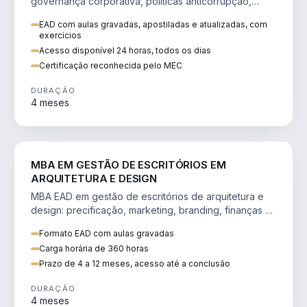
governança corporativa, políticas anticorrupção,
melhoria contínua e IA aplicada a processos.
EAD com aulas gravadas, apostiladas e atualizadas, com
exercícios
Acesso disponível 24 horas, todos os dias
Certificação reconhecida pelo MEC
DURAÇÃO
4 meses
ENGENHARIA
MBA EM GESTÃO DE ESCRITÓRIOS EM
ARQUITETURA E DESIGN
MBA EAD em gestão de escritórios de arquitetura e
design: precificação, marketing, branding, finanças e
gestão de equipes criativas.
Formato EAD com aulas gravadas
Carga horária de 360 horas
Prazo de 4 a 12 meses, acesso até a conclusão
DURAÇÃO
4 meses