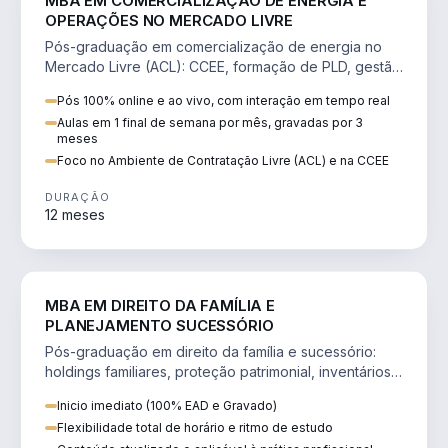
MBA EM COMERCIALIZAÇÃO DE ENERGIA E
OPERAÇÕES NO MERCADO LIVRE
Pós-graduação em comercialização de energia no
Mercado Livre (ACL): CCEE, formação de PLD, gestão
de risco e migração de clientes.
Pós 100% online e ao vivo, com interação em tempo real
Aulas em 1 final de semana por mês, gravadas por 3
meses
Foco no Ambiente de Contratação Livre (ACL) e na CCEE
DURAÇÃO
12 meses
DIREITO
MBA EM DIREITO DA FAMÍLIA E
PLANEJAMENTO SUCESSÓRIO
Pós-graduação em direito da família e sucessório:
holdings familiares, proteção patrimonial, inventários
e tributação da sucessão.
Inicio imediato (100% EAD e Gravado)
Flexibilidade total de horário e ritmo de estudo