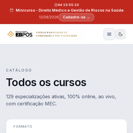
Pular para o conteúdo
4d 15:55:09
Minicurso - Direito Médico e Gestão de Riscos na Saúde
12/08/2026
Cadastre-se →
ESCOLA BRASILEIRA DE
GRADUAÇÃO E PÓS-GRADUAÇÃO
CATÁLOGO
Todos os cursos
129 especializações ativas, 100% online, ao vivo,
com certificação MEC.
FORMATO