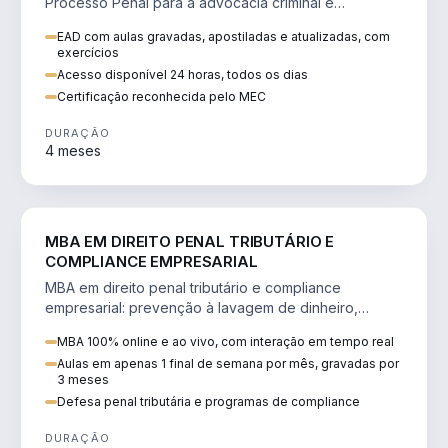
Processo Penal para a advocacia criminal e
concursos jurídicos.
EAD com aulas gravadas, apostiladas e atualizadas, com
exercícios
Acesso disponível 24 horas, todos os dias
Certificação reconhecida pelo MEC
DURAÇÃO
4 meses
DIREITO
MBA EM DIREITO PENAL TRIBUTÁRIO E
COMPLIANCE EMPRESARIAL
MBA em direito penal tributário e compliance
empresarial: prevenção à lavagem de dinheiro,
crimes tributários e auditoria.
MBA 100% online e ao vivo, com interação em tempo real
Aulas em apenas 1 final de semana por mês, gravadas por
3 meses
Defesa penal tributária e programas de compliance
DURAÇÃO