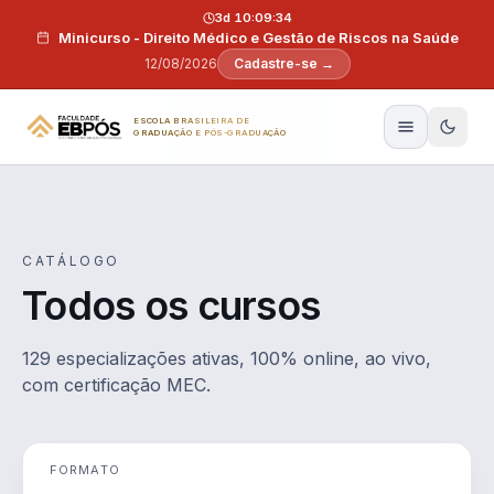
Pular para o conteúdo
3d 10:09:33
Minicurso - Direito Médico e Gestão de Riscos na Saúde
12/08/2026
Cadastre-se →
ESCOLA BRASILEIRA DE
GRADUAÇÃO E PÓS-GRADUAÇÃO
CATÁLOGO
Todos os cursos
129 especializações ativas, 100% online, ao vivo,
com certificação MEC.
FORMATO