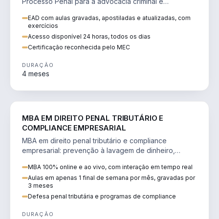
Processo Penal para a advocacia criminal e
concursos jurídicos.
EAD com aulas gravadas, apostiladas e atualizadas, com
exercícios
Acesso disponível 24 horas, todos os dias
Certificação reconhecida pelo MEC
DURAÇÃO
4 meses
DIREITO
MBA EM DIREITO PENAL TRIBUTÁRIO E
COMPLIANCE EMPRESARIAL
MBA em direito penal tributário e compliance
empresarial: prevenção à lavagem de dinheiro,
crimes tributários e auditoria.
MBA 100% online e ao vivo, com interação em tempo real
Aulas em apenas 1 final de semana por mês, gravadas por
3 meses
Defesa penal tributária e programas de compliance
DURAÇÃO