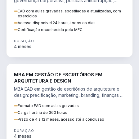
governança corporativa, políticas anticorrupção,
melhoria contínua e IA aplicada a processos.
EAD com aulas gravadas, apostiladas e atualizadas, com
exercícios
Acesso disponível 24 horas, todos os dias
Certificação reconhecida pelo MEC
DURAÇÃO
4 meses
ENGENHARIA
MBA EM GESTÃO DE ESCRITÓRIOS EM
ARQUITETURA E DESIGN
MBA EAD em gestão de escritórios de arquitetura e
design: precificação, marketing, branding, finanças e
gestão de equipes criativas.
Formato EAD com aulas gravadas
Carga horária de 360 horas
Prazo de 4 a 12 meses, acesso até a conclusão
DURAÇÃO
4 meses