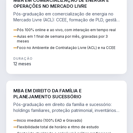
MBA EM COMERCIALIZAÇÃO DE ENERGIA E
OPERAÇÕES NO MERCADO LIVRE
Pós-graduação em comercialização de energia no
Mercado Livre (ACL): CCEE, formação de PLD, gestão
de risco e migração de clientes.
Pós 100% online e ao vivo, com interação em tempo real
Aulas em 1 final de semana por mês, gravadas por 3
meses
Foco no Ambiente de Contratação Livre (ACL) e na CCEE
DURAÇÃO
12 meses
DIREITO
MBA EM DIREITO DA FAMÍLIA E
PLANEJAMENTO SUCESSÓRIO
Pós-graduação em direito da família e sucessório:
holdings familiares, proteção patrimonial, inventários
e tributação da sucessão.
Inicio imediato (100% EAD e Gravado)
Flexibilidade total de horário e ritmo de estudo