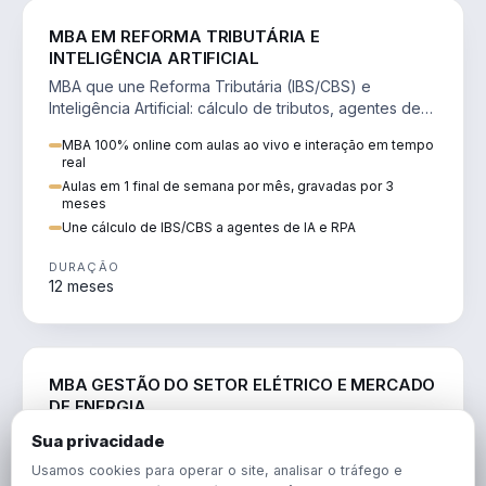
DIREITO
MBA EM REFORMA TRIBUTÁRIA E
INTELIGÊNCIA ARTIFICIAL
MBA que une Reforma Tributária (IBS/CBS) e
Inteligência Artificial: cálculo de tributos, agentes de
IA, RPA e automação da rotina fiscal.
MBA 100% online com aulas ao vivo e interação em tempo
real
Aulas em 1 final de semana por mês, gravadas por 3
meses
Une cálculo de IBS/CBS a agentes de IA e RPA
DURAÇÃO
12 meses
ENGENHARIA
MBA GESTÃO DO SETOR ELÉTRICO E MERCADO
DE ENERGIA
MBA que forma para o setor elétrico e o mercado de
Sua privacidade
energia: regulação, comercialização, geração,
Usamos cookies para operar o site, analisar o tráfego e
transmissão e revisão tarifária.