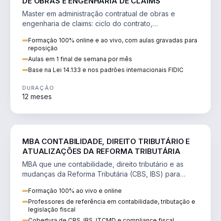
DE OBRAS E ENGENHARIA DE CLAIMS
Master em administração contratual de obras e
engenharia de claims: ciclo do contrato,
fundamentação de pleitos, delay analysis e FIDIC.
Formação 100% online e ao vivo, com aulas gravadas para
reposição
Aulas em 1 final de semana por mês
Base na Lei 14.133 e nos padrões internacionais FIDIC
DURAÇÃO
12 meses
DIREITO
MBA CONTABILIDADE, DIREITO TRIBUTÁRIO E
ATUALIZAÇÕES DA REFORMA TRIBUTÁRIA
MBA que une contabilidade, direito tributário e as
mudanças da Reforma Tributária (CBS, IBS) para
atuação estratégica no novo cenário.
Formação 100% ao vivo e online
Professores de referência em contabilidade, tributação e
legislação fiscal
Cobertura de CBS, IBS, ITCMD e compliance fiscal