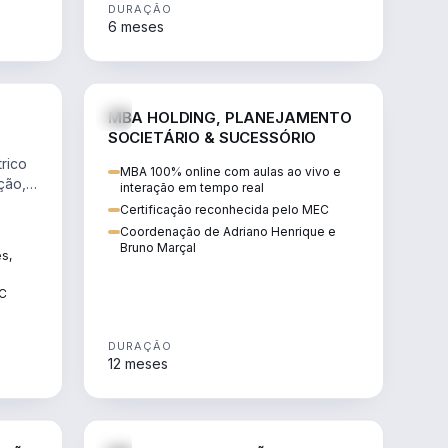
DURAÇÃO
6 meses
NHARIA
DIREITO
MBA HOLDING, PLANEJAMENTO
SOCIETÁRIO & SUCESSÓRIO
rico
MBA 100% online com aulas ao vivo e
ção,
interação em tempo real
Certificação reconhecida pelo MEC
Coordenação de Adriano Henrique e
Bruno Marçal
ês,
EC
DURAÇÃO
12 meses
IREITO
DIREITO