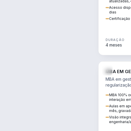
atualizadas,
Acesso dispo
dias
Certificaçã
DURAÇÃO
4 meses
MBA EM GE
MBA em gestã
regularizaçã
avaliação de
MBA 100% on
ambiental em
interação e
infraestrutura
Aulas em ape
mês, gravad
Visão integra
engenharia/a