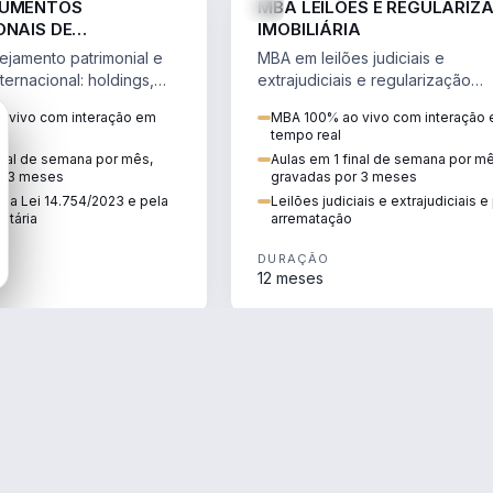
RUMENTOS
MBA LEILÕES E REGULARIZ
ONAIS DE
IMOBILIÁRIA
NTO PATRIMONIAL &
jamento patrimonial e
MBA em leilões judiciais e
IO
ternacional: holdings,
extrajudiciais e regularização
hore sob a Lei
imobiliária, com due diligence,
 vivo com interação em
MBA 100% ao vivo com interação
e a Reforma Tributária.
alienação fiduciária e pós-
tempo real
arrematação.
inal de semana por mês,
Aulas em 1 final de semana por m
r 3 meses
gravadas por 3 meses
ela Lei 14.754/2023 e pela
Leilões judiciais e extrajudiciais 
utária
arrematação
DURAÇÃO
12 meses
ENGENHARIA