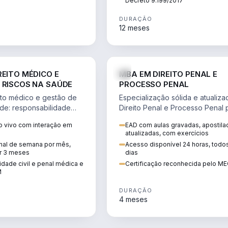
Decreto 9.199/2017
DURAÇÃO
12 meses
DIREITO
D
REITO MÉDICO E
MBA EM DIREITO PENAL E
 RISCOS NA SAÚDE
PROCESSO PENAL
to médico e gestão de
Especialização sólida e atualiz
úde: responsabilidade
Direito Penal e Processo Penal 
, ética do CFM,
advocacia criminal e concursos
 vivo com interação em
EAD com aulas gravadas, apostila
ão e planejamento
jurídicos.
atualizadas, com exercícios
inal de semana por mês,
Acesso disponível 24 horas, todo
r 3 meses
dias
dade civil e penal médica e
Certificação reconhecida pelo M
M
DURAÇÃO
4 meses