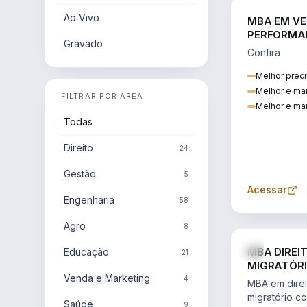
Ao Vivo
MBA EM VE
PERFORMA
Gravado
Confira
Melhor preci
Melhor e ma
FILTRAR POR ÁREA
Melhor e mai
Todas
Direito
24
Gestão
5
Acessar
Engenharia
58
Agro
8
MBA DIREI
Educação
21
MIGRATÓRI
Venda e Marketing
INTERNACI
4
MBA em direit
migratório c
Saúde
9