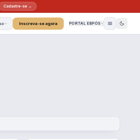
Cadastre-se →
so
Inscreva-se agora
PORTAL EBPÓS