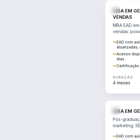
MBA EM GE
VENDAS
MBA EAD em 
vendas: posi
precificação,
EAD com aula
comportamen
atualizadas,
era digital.
Acesso dispo
dias
Certificaçã
DURAÇÃO
4 meses
MBA EM GE
Pós-graduaç
marketing: S
neuromarketi
EAD com aula
decisões ori