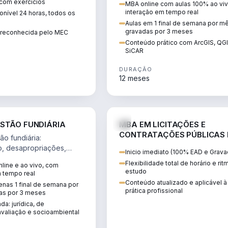
 com exercícios
MBA online com aulas 100% ao viv
perícia ambiental com ArcGIS, Q
interação em tempo real
nível 24 horas, todos os
SiCAR.
Aulas em 1 final de semana por m
gravadas por 3 meses
o reconhecida pelo MEC
Conteúdo prático com ArcGIS, QG
SiCAR
DURAÇÃO
12 meses
AGRO
D
STÃO FUNDIÁRIA
MBA EM LICITAÇÕES E
CONTRATAÇÕES PÚBLICAS
o fundiária:
ATUALIDADE
o, desapropriações,
Inicio imediato (100% EAD e Grava
 imóveis e licenciamento
Flexibilidade total de horário e ri
line e ao vivo, com
 projetos de
estudo
m tempo real
.
Conteúdo atualizado e aplicável à
nas 1 final de semana por
prática profissional
as por 3 meses
da: jurídica, de
valiação e socioambiental