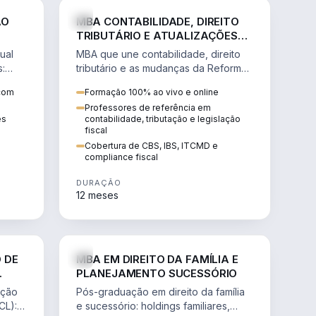
NHARIA
DIREITO
ÃO
MBA CONTABILIDADE, DIREITO
TRIBUTÁRIO E ATUALIZAÇÕES
DA REFORMA TRIBUTÁRIA
ual
MBA que une contabilidade, direito
s:
tributário e as mudanças da Reforma
ão de
Tributária (CBS, IBS) para atuação
 com
Formação 100% ao vivo e online
estratégica no novo cenário.
Professores de referência em
ês
contabilidade, tributação e legislação
fiscal
Cobertura de CBS, IBS, ITCMD e
compliance fiscal
DURAÇÃO
12 meses
NHARIA
DIREITO
 DE
MBA EM DIREITO DA FAMÍLIA E
PLANEJAMENTO SUCESSÓRIO
ação
Pós-graduação em direito da família
CL):
e sucessório: holdings familiares,