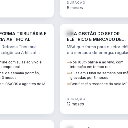
DURAÇÃO
6 meses
DIREITO
ENGE
FORMA TRIBUTÁRIA E
MBA GESTÃO DO SETOR
IA ARTIFICIAL
ELÉTRICO E MERCADO DE
ENERGIA
Reforma Tributária
MBA que forma para o setor elét
teligência Artificial:
e o mercado de energia: regula
ibutos, agentes de IA,
comercialização, geração,
line com aulas ao vivo e
Pós 100% online e ao vivo, com
ão da rotina fiscal.
transmissão e revisão tarifária.
m tempo real
interação em tempo real
inal de semana por mês,
Aulas em 1 final de semana por m
r 3 meses
gravadas por 3 meses
de IBS/CBS a agentes de IA
Certificação reconhecida pelo M
DURAÇÃO
12 meses
DIREITO
D