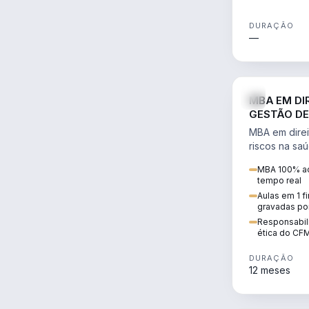
DURAÇÃO
—
MBA EM DI
GESTÃO DE
MBA em direi
riscos na sa
civil e penal
MBA 100% ao
judicializaç
tempo real
patrimonial.
Aulas em 1 f
gravadas po
Responsabili
ética do CF
DURAÇÃO
12 meses