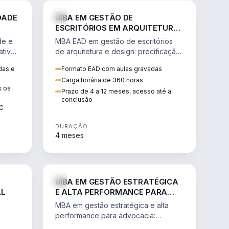
GESTÃO
ENGENHARIA
DADE
MBA EM GESTÃO DE
ESCRITÓRIOS EM ARQUITETURA
E DESIGN
de e
MBA EAD em gestão de escritórios
tiva,
de arquitetura e design: precificação,
a
marketing, branding, finanças e
das e
Formato EAD com aulas gravadas
sos.
gestão de equipes criativas.
Carga horária de 360 horas
s os
Prazo de 4 a 12 meses, acesso até a
conclusão
EC
DURAÇÃO
4 meses
AGRO
DIREITO
MBA EM GESTÃO ESTRATÉGICA
AL
E ALTA PERFORMANCE PARA
ADVOCACIA
MBA em gestão estratégica e alta
performance para advocacia:
 e
transformar o escritório num negócio