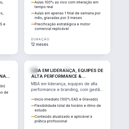
o,
Aulas 100% ao vivo com interação em
GIS e
escalável, lucrativo e bem
tempo real
precificado.
ês,
Aulas em apenas 1 final de semana por
mês, gravadas por 3 meses
IS e
Precificação estratégica e motor
comercial replicável
DURAÇÃO
12 meses
IREITO
VENDA E MARKETING
MBA EM LIDERANÇA, EQUIPES DE
 NA
ALTA PERFORMANCE &
BRANDING
MBA em liderança, equipes de alta
do)
performance e branding, com gestão
tmo de
por resultados, liderança humanizada
Inicio imediato (100% EAD e Gravado)
e comunicação persuasiva.
Flexibilidade total de horário e ritmo de
estudo
Conteúdo atualizado e aplicável à
prática profissional