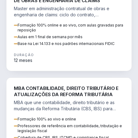
DE OBRAS E ENGENHARIA DE CLAIMS
Master em administração contratual de obras e
engenharia de claims: ciclo do contrato,
fundamentação de pleitos, delay analysis e FIDIC.
Formação 100% online e ao vivo, com aulas gravadas para
reposição
Aulas em 1 final de semana por mês
Base na Lei 14.133 e nos padrões internacionais FIDIC
DURAÇÃO
12 meses
DIREITO
MBA CONTABILIDADE, DIREITO TRIBUTÁRIO E
ATUALIZAÇÕES DA REFORMA TRIBUTÁRIA
MBA que une contabilidade, direito tributário e as
mudanças da Reforma Tributária (CBS, IBS) para
atuação estratégica no novo cenário.
Formação 100% ao vivo e online
Professores de referência em contabilidade, tributação e
legislação fiscal
Cobertura de CBS, IBS, ITCMD e compliance fiscal