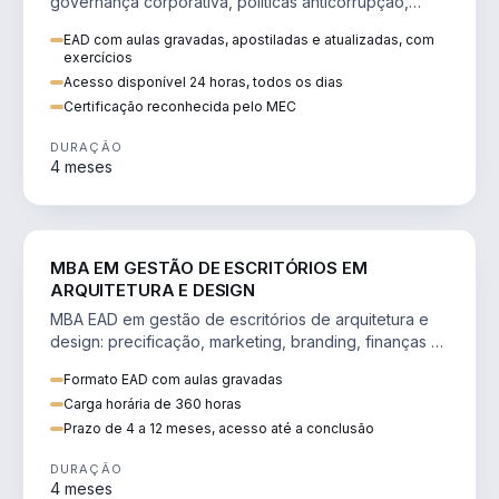
governança corporativa, políticas anticorrupção,
melhoria contínua e IA aplicada a processos.
EAD com aulas gravadas, apostiladas e atualizadas, com
exercícios
Acesso disponível 24 horas, todos os dias
Certificação reconhecida pelo MEC
DURAÇÃO
4 meses
ENGENHARIA
MBA EM GESTÃO DE ESCRITÓRIOS EM
ARQUITETURA E DESIGN
MBA EAD em gestão de escritórios de arquitetura e
design: precificação, marketing, branding, finanças e
gestão de equipes criativas.
Formato EAD com aulas gravadas
Carga horária de 360 horas
Prazo de 4 a 12 meses, acesso até a conclusão
DURAÇÃO
4 meses