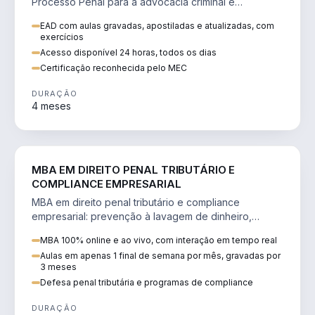
Processo Penal para a advocacia criminal e
concursos jurídicos.
EAD com aulas gravadas, apostiladas e atualizadas, com
exercícios
Acesso disponível 24 horas, todos os dias
Certificação reconhecida pelo MEC
DURAÇÃO
4 meses
DIREITO
MBA EM DIREITO PENAL TRIBUTÁRIO E
COMPLIANCE EMPRESARIAL
MBA em direito penal tributário e compliance
empresarial: prevenção à lavagem de dinheiro,
crimes tributários e auditoria.
MBA 100% online e ao vivo, com interação em tempo real
Aulas em apenas 1 final de semana por mês, gravadas por
3 meses
Defesa penal tributária e programas de compliance
DURAÇÃO