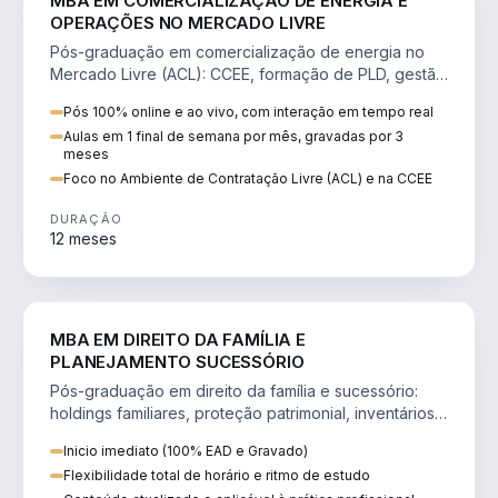
MBA EM COMERCIALIZAÇÃO DE ENERGIA E
OPERAÇÕES NO MERCADO LIVRE
Pós-graduação em comercialização de energia no
Mercado Livre (ACL): CCEE, formação de PLD, gestão
de risco e migração de clientes.
Pós 100% online e ao vivo, com interação em tempo real
Aulas em 1 final de semana por mês, gravadas por 3
meses
Foco no Ambiente de Contratação Livre (ACL) e na CCEE
DURAÇÃO
12 meses
DIREITO
MBA EM DIREITO DA FAMÍLIA E
PLANEJAMENTO SUCESSÓRIO
Pós-graduação em direito da família e sucessório:
holdings familiares, proteção patrimonial, inventários
e tributação da sucessão.
Inicio imediato (100% EAD e Gravado)
Flexibilidade total de horário e ritmo de estudo