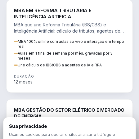
DIREITO
MBA EM REFORMA TRIBUTÁRIA E
INTELIGÊNCIA ARTIFICIAL
MBA que une Reforma Tributária (IBS/CBS) e
Inteligência Artificial: cálculo de tributos, agentes de
IA, RPA e automação da rotina fiscal.
MBA 100% online com aulas ao vivo e interação em tempo
real
Aulas em 1 final de semana por mês, gravadas por 3
meses
Une cálculo de IBS/CBS a agentes de IA e RPA
DURAÇÃO
12 meses
ENGENHARIA
MBA GESTÃO DO SETOR ELÉTRICO E MERCADO
DE ENERGIA
MBA que forma para o setor elétrico e o mercado de
Sua privacidade
energia: regulação, comercialização, geração,
Usamos cookies para operar o site, analisar o tráfego e
transmissão e revisão tarifária.