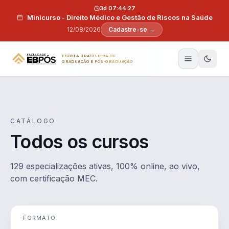
Pular para o conteúdo
3d 07:44:26
Minicurso - Direito Médico e Gestão de Riscos na Saúde
12/08/2026
Cadastre-se →
ESCOLA BRASILEIRA DE
GRADUAÇÃO E PÓS-GRADUAÇÃO
CATÁLOGO
Todos os cursos
129 especializações ativas, 100% online, ao vivo,
com certificação MEC.
FORMATO