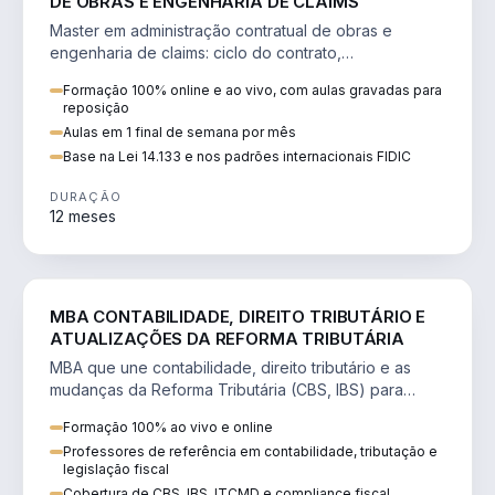
DE OBRAS E ENGENHARIA DE CLAIMS
Master em administração contratual de obras e
engenharia de claims: ciclo do contrato,
fundamentação de pleitos, delay analysis e FIDIC.
Formação 100% online e ao vivo, com aulas gravadas para
reposição
Aulas em 1 final de semana por mês
Base na Lei 14.133 e nos padrões internacionais FIDIC
DURAÇÃO
12 meses
DIREITO
MBA CONTABILIDADE, DIREITO TRIBUTÁRIO E
ATUALIZAÇÕES DA REFORMA TRIBUTÁRIA
MBA que une contabilidade, direito tributário e as
mudanças da Reforma Tributária (CBS, IBS) para
atuação estratégica no novo cenário.
Formação 100% ao vivo e online
Professores de referência em contabilidade, tributação e
legislação fiscal
Cobertura de CBS, IBS, ITCMD e compliance fiscal