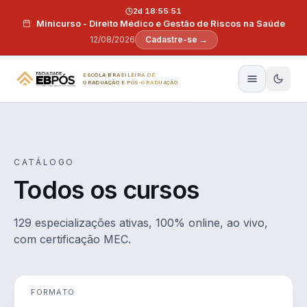
Pular para o conteúdo
2d 18:55:50
Minicurso - Direito Médico e Gestão de Riscos na Saúde
12/08/2026
Cadastre-se →
ESCOLA BRASILEIRA DE
GRADUAÇÃO E PÓS-GRADUAÇÃO
CATÁLOGO
Todos os cursos
129 especializações ativas, 100% online, ao vivo,
com certificação MEC.
FORMATO