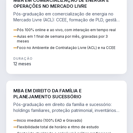
MBA EM COMERCIALIZAÇÃO DE ENERGIA E
OPERAÇÕES NO MERCADO LIVRE
Pós-graduação em comercialização de energia no
Mercado Livre (ACL): CCEE, formação de PLD, gestão
de risco e migração de clientes.
Pós 100% online e ao vivo, com interação em tempo real
Aulas em 1 final de semana por mês, gravadas por 3
meses
Foco no Ambiente de Contratação Livre (ACL) e na CCEE
DURAÇÃO
12 meses
DIREITO
MBA EM DIREITO DA FAMÍLIA E
PLANEJAMENTO SUCESSÓRIO
Pós-graduação em direito da família e sucessório:
holdings familiares, proteção patrimonial, inventários
e tributação da sucessão.
Inicio imediato (100% EAD e Gravado)
Flexibilidade total de horário e ritmo de estudo