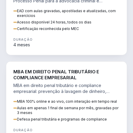
Processo Penal para a advocacia criminal e
concursos jurídicos.
EAD com aulas gravadas, apostiladas e atualizadas, com
exercícios
Acesso disponível 24 horas, todos os dias
Certificação reconhecida pelo MEC
DURAÇÃO
4 meses
DIREITO
MBA EM DIREITO PENAL TRIBUTÁRIO E
COMPLIANCE EMPRESARIAL
MBA em direito penal tributário e compliance
empresarial: prevenção à lavagem de dinheiro,
crimes tributários e auditoria.
MBA 100% online e ao vivo, com interação em tempo real
Aulas em apenas 1 final de semana por mês, gravadas por
3 meses
Defesa penal tributária e programas de compliance
DURAÇÃO