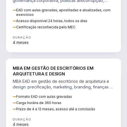
governança corporativa, políticas anticorrupção,
melhoria contínua e IA aplicada a processos.
EAD com aulas gravadas, apostiladas e atualizadas, com
exercícios
Acesso disponível 24 horas, todos os dias
Certificação reconhecida pelo MEC
DURAÇÃO
4 meses
ENGENHARIA
MBA EM GESTÃO DE ESCRITÓRIOS EM
ARQUITETURA E DESIGN
MBA EAD em gestão de escritórios de arquitetura e
design: precificação, marketing, branding, finanças e
gestão de equipes criativas.
Formato EAD com aulas gravadas
Carga horária de 360 horas
Prazo de 4 a 12 meses, acesso até a conclusão
DURAÇÃO
4 meses