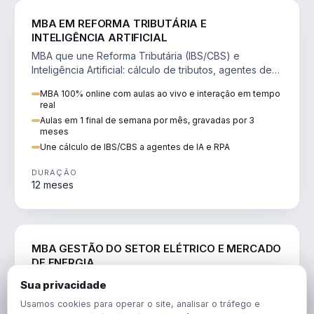
DIREITO
MBA EM REFORMA TRIBUTÁRIA E
INTELIGÊNCIA ARTIFICIAL
MBA que une Reforma Tributária (IBS/CBS) e
Inteligência Artificial: cálculo de tributos, agentes de
IA, RPA e automação da rotina fiscal.
MBA 100% online com aulas ao vivo e interação em tempo
real
Aulas em 1 final de semana por mês, gravadas por 3
meses
Une cálculo de IBS/CBS a agentes de IA e RPA
DURAÇÃO
12 meses
ENGENHARIA
MBA GESTÃO DO SETOR ELÉTRICO E MERCADO
DE ENERGIA
MBA que forma para o setor elétrico e o mercado de
Sua privacidade
energia: regulação, comercialização, geração,
Usamos cookies para operar o site, analisar o tráfego e
transmissão e revisão tarifária.