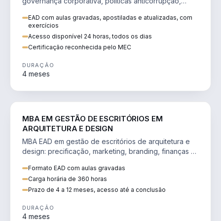
governança corporativa, políticas anticorrupção,
melhoria contínua e IA aplicada a processos.
EAD com aulas gravadas, apostiladas e atualizadas, com
exercícios
Acesso disponível 24 horas, todos os dias
Certificação reconhecida pelo MEC
DURAÇÃO
4 meses
ENGENHARIA
MBA EM GESTÃO DE ESCRITÓRIOS EM
ARQUITETURA E DESIGN
MBA EAD em gestão de escritórios de arquitetura e
design: precificação, marketing, branding, finanças e
gestão de equipes criativas.
Formato EAD com aulas gravadas
Carga horária de 360 horas
Prazo de 4 a 12 meses, acesso até a conclusão
DURAÇÃO
4 meses