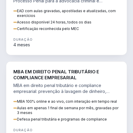
Processo Penal para a advocacia criminal e
concursos jurídicos.
EAD com aulas gravadas, apostiladas e atualizadas, com
exercícios
Acesso disponível 24 horas, todos os dias
Certificação reconhecida pelo MEC
DURAÇÃO
4 meses
DIREITO
MBA EM DIREITO PENAL TRIBUTÁRIO E
COMPLIANCE EMPRESARIAL
MBA em direito penal tributário e compliance
empresarial: prevenção à lavagem de dinheiro,
crimes tributários e auditoria.
MBA 100% online e ao vivo, com interação em tempo real
Aulas em apenas 1 final de semana por mês, gravadas por
3 meses
Defesa penal tributária e programas de compliance
DURAÇÃO