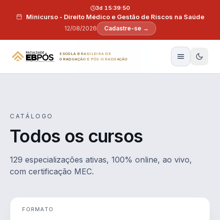
Pular para o conteúdo
3d 15:39:49
Minicurso - Direito Médico e Gestão de Riscos na Saúde
12/08/2026
Cadastre-se →
ESCOLA BRASILEIRA DE
GRADUAÇÃO E PÓS-GRADUAÇÃO
CATÁLOGO
Todos os cursos
129 especializações ativas, 100% online, ao vivo,
com certificação MEC.
FORMATO