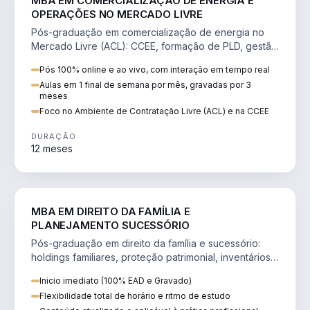
MBA EM COMERCIALIZAÇÃO DE ENERGIA E
OPERAÇÕES NO MERCADO LIVRE
Pós-graduação em comercialização de energia no
Mercado Livre (ACL): CCEE, formação de PLD, gestão
de risco e migração de clientes.
Pós 100% online e ao vivo, com interação em tempo real
Aulas em 1 final de semana por mês, gravadas por 3
meses
Foco no Ambiente de Contratação Livre (ACL) e na CCEE
DURAÇÃO
12 meses
DIREITO
MBA EM DIREITO DA FAMÍLIA E
PLANEJAMENTO SUCESSÓRIO
Pós-graduação em direito da família e sucessório:
holdings familiares, proteção patrimonial, inventários
e tributação da sucessão.
Inicio imediato (100% EAD e Gravado)
Flexibilidade total de horário e ritmo de estudo