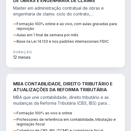
DE OBRAS E ENGENHARIA DE CLAIMS
Master em administração contratual de obras e
engenharia de claims: ciclo do contrato,
fundamentação de pleitos, delay analysis e FIDIC.
Formação 100% online e ao vivo, com aulas gravadas para
reposição
Aulas em 1 final de semana por mês
Base na Lei 14.133 e nos padrões internacionais FIDIC
DURAÇÃO
12 meses
DIREITO
MBA CONTABILIDADE, DIREITO TRIBUTÁRIO E
ATUALIZAÇÕES DA REFORMA TRIBUTÁRIA
MBA que une contabilidade, direito tributário e as
mudanças da Reforma Tributária (CBS, IBS) para
atuação estratégica no novo cenário.
Formação 100% ao vivo e online
Professores de referência em contabilidade, tributação e
legislação fiscal
Cobertura de CBS, IBS, ITCMD e compliance fiscal