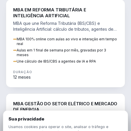
DIREITO
MBA EM REFORMA TRIBUTÁRIA E
INTELIGÊNCIA ARTIFICIAL
MBA que une Reforma Tributária (IBS/CBS) e
Inteligência Artificial: cálculo de tributos, agentes de
IA, RPA e automação da rotina fiscal.
MBA 100% online com aulas ao vivo e interação em tempo
real
Aulas em 1 final de semana por mês, gravadas por 3
meses
Une cálculo de IBS/CBS a agentes de IA e RPA
DURAÇÃO
12 meses
ENGENHARIA
MBA GESTÃO DO SETOR ELÉTRICO E MERCADO
DE ENERGIA
MBA que forma para o setor elétrico e o mercado de
Sua privacidade
energia: regulação, comercialização, geração,
Usamos cookies para operar o site, analisar o tráfego e
transmissão e revisão tarifária.