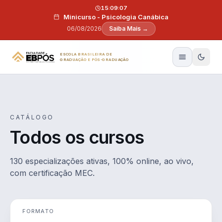
Pular para o conteúdo
15:09:06
Minicurso - Psicologia Canábica
06/08/2026
Saiba Mais →
ESCOLA BRASILEIRA DE
GRADUAÇÃO E PÓS-GRADUAÇÃO
CATÁLOGO
Todos os cursos
130 especializações ativas, 100% online, ao vivo,
com certificação MEC.
FORMATO