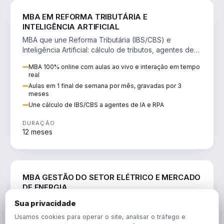
DIREITO
MBA EM REFORMA TRIBUTÁRIA E
INTELIGÊNCIA ARTIFICIAL
MBA que une Reforma Tributária (IBS/CBS) e
Inteligência Artificial: cálculo de tributos, agentes de
IA, RPA e automação da rotina fiscal.
MBA 100% online com aulas ao vivo e interação em tempo
real
Aulas em 1 final de semana por mês, gravadas por 3
meses
Une cálculo de IBS/CBS a agentes de IA e RPA
DURAÇÃO
12 meses
ENGENHARIA
MBA GESTÃO DO SETOR ELÉTRICO E MERCADO
DE ENERGIA
MBA que forma para o setor elétrico e o mercado de
Sua privacidade
energia: regulação, comercialização, geração,
Usamos cookies para operar o site, analisar o tráfego e
transmissão e revisão tarifária.