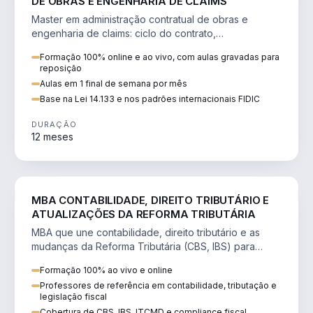
DE OBRAS E ENGENHARIA DE CLAIMS
Master em administração contratual de obras e
engenharia de claims: ciclo do contrato,
fundamentação de pleitos, delay analysis e FIDIC.
Formação 100% online e ao vivo, com aulas gravadas para
reposição
Aulas em 1 final de semana por mês
Base na Lei 14.133 e nos padrões internacionais FIDIC
DURAÇÃO
12 meses
DIREITO
MBA CONTABILIDADE, DIREITO TRIBUTÁRIO E
ATUALIZAÇÕES DA REFORMA TRIBUTÁRIA
MBA que une contabilidade, direito tributário e as
mudanças da Reforma Tributária (CBS, IBS) para
atuação estratégica no novo cenário.
Formação 100% ao vivo e online
Professores de referência em contabilidade, tributação e
legislação fiscal
Cobertura de CBS, IBS, ITCMD e compliance fiscal