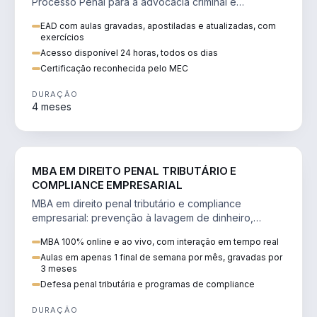
Processo Penal para a advocacia criminal e
concursos jurídicos.
EAD com aulas gravadas, apostiladas e atualizadas, com
exercícios
Acesso disponível 24 horas, todos os dias
Certificação reconhecida pelo MEC
DURAÇÃO
4 meses
DIREITO
MBA EM DIREITO PENAL TRIBUTÁRIO E
COMPLIANCE EMPRESARIAL
MBA em direito penal tributário e compliance
empresarial: prevenção à lavagem de dinheiro,
crimes tributários e auditoria.
MBA 100% online e ao vivo, com interação em tempo real
Aulas em apenas 1 final de semana por mês, gravadas por
3 meses
Defesa penal tributária e programas de compliance
DURAÇÃO