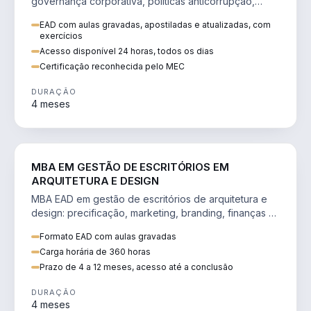
governança corporativa, políticas anticorrupção,
melhoria contínua e IA aplicada a processos.
EAD com aulas gravadas, apostiladas e atualizadas, com
exercícios
Acesso disponível 24 horas, todos os dias
Certificação reconhecida pelo MEC
DURAÇÃO
4 meses
ENGENHARIA
MBA EM GESTÃO DE ESCRITÓRIOS EM
ARQUITETURA E DESIGN
MBA EAD em gestão de escritórios de arquitetura e
design: precificação, marketing, branding, finanças e
gestão de equipes criativas.
Formato EAD com aulas gravadas
Carga horária de 360 horas
Prazo de 4 a 12 meses, acesso até a conclusão
DURAÇÃO
4 meses