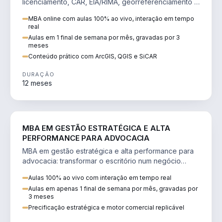
licenciamento, CAR, EIA/RIMA, georreferenciamento e
perícia ambiental com ArcGIS, QGIS e SiCAR.
MBA online com aulas 100% ao vivo, interação em tempo
real
Aulas em 1 final de semana por mês, gravadas por 3
meses
Conteúdo prático com ArcGIS, QGIS e SiCAR
DURAÇÃO
12 meses
DIREITO
MBA EM GESTÃO ESTRATÉGICA E ALTA
PERFORMANCE PARA ADVOCACIA
MBA em gestão estratégica e alta performance para
advocacia: transformar o escritório num negócio
escalável, lucrativo e bem precificado.
Aulas 100% ao vivo com interação em tempo real
Aulas em apenas 1 final de semana por mês, gravadas por
3 meses
Precificação estratégica e motor comercial replicável