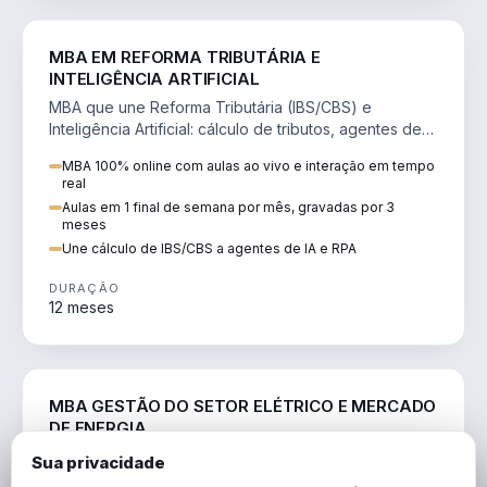
DIREITO
MBA EM REFORMA TRIBUTÁRIA E
INTELIGÊNCIA ARTIFICIAL
MBA que une Reforma Tributária (IBS/CBS) e
Inteligência Artificial: cálculo de tributos, agentes de
IA, RPA e automação da rotina fiscal.
MBA 100% online com aulas ao vivo e interação em tempo
real
Aulas em 1 final de semana por mês, gravadas por 3
meses
Une cálculo de IBS/CBS a agentes de IA e RPA
DURAÇÃO
12 meses
ENGENHARIA
MBA GESTÃO DO SETOR ELÉTRICO E MERCADO
DE ENERGIA
MBA que forma para o setor elétrico e o mercado de
Sua privacidade
energia: regulação, comercialização, geração,