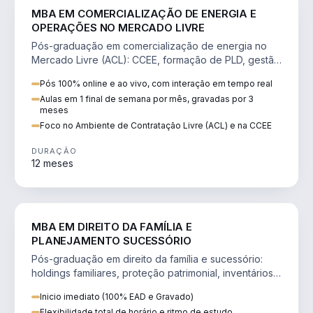
ENGENHARIA
MBA EM COMERCIALIZAÇÃO DE ENERGIA E
OPERAÇÕES NO MERCADO LIVRE
Pós-graduação em comercialização de energia no
Mercado Livre (ACL): CCEE, formação de PLD, gestão
de risco e migração de clientes.
Pós 100% online e ao vivo, com interação em tempo real
Aulas em 1 final de semana por mês, gravadas por 3
meses
Foco no Ambiente de Contratação Livre (ACL) e na CCEE
DURAÇÃO
12 meses
DIREITO
MBA EM DIREITO DA FAMÍLIA E
PLANEJAMENTO SUCESSÓRIO
Pós-graduação em direito da família e sucessório:
holdings familiares, proteção patrimonial, inventários
e tributação da sucessão.
Inicio imediato (100% EAD e Gravado)
Flexibilidade total de horário e ritmo de estudo