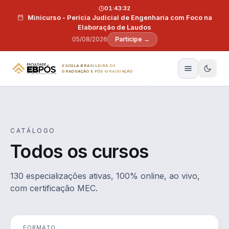
Pular para o conteúdo
01:43:31
Minicurso - Perícia Judicial de Engenharia com Foco na
Elaboração de Laudos
05/08/2026
Participe →
ESCOLA BRASILEIRA DE
GRADUAÇÃO E PÓS-GRADUAÇÃO
CATÁLOGO
Todos os cursos
130 especializações ativas, 100% online, ao vivo,
com certificação MEC.
FORMATO