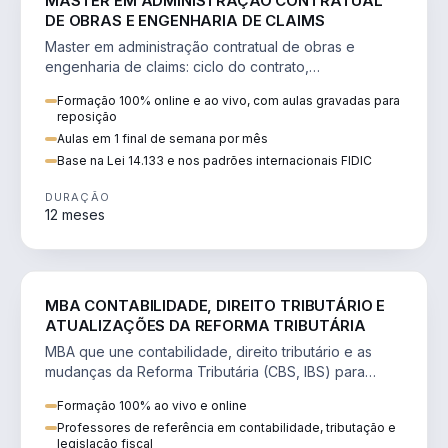
MASTER EM ADMINISTRAÇÃO CONTRATUAL
DE OBRAS E ENGENHARIA DE CLAIMS
Master em administração contratual de obras e
engenharia de claims: ciclo do contrato,
fundamentação de pleitos, delay analysis e FIDIC.
Formação 100% online e ao vivo, com aulas gravadas para
reposição
Aulas em 1 final de semana por mês
Base na Lei 14.133 e nos padrões internacionais FIDIC
DURAÇÃO
12 meses
DIREITO
MBA CONTABILIDADE, DIREITO TRIBUTÁRIO E
ATUALIZAÇÕES DA REFORMA TRIBUTÁRIA
MBA que une contabilidade, direito tributário e as
mudanças da Reforma Tributária (CBS, IBS) para
atuação estratégica no novo cenário.
Formação 100% ao vivo e online
Professores de referência em contabilidade, tributação e
legislação fiscal