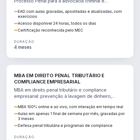
Processo Penal para a advocacia criminal e
concursos jurídicos.
EAD com aulas gravadas, apostiladas e atualizadas, com
exercícios
Acesso disponível 24 horas, todos os dias
Certificação reconhecida pelo MEC
DURAÇÃO
4 meses
DIREITO
MBA EM DIREITO PENAL TRIBUTÁRIO E
COMPLIANCE EMPRESARIAL
MBA em direito penal tributário e compliance
empresarial: prevenção à lavagem de dinheiro,
crimes tributários e auditoria.
MBA 100% online e ao vivo, com interação em tempo real
Aulas em apenas 1 final de semana por mês, gravadas por
3 meses
Defesa penal tributária e programas de compliance
DURAÇÃO