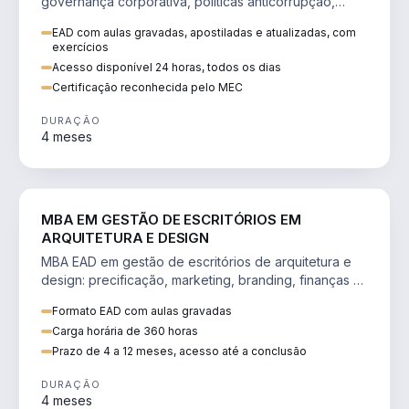
governança corporativa, políticas anticorrupção,
melhoria contínua e IA aplicada a processos.
EAD com aulas gravadas, apostiladas e atualizadas, com
exercícios
Acesso disponível 24 horas, todos os dias
Certificação reconhecida pelo MEC
DURAÇÃO
4 meses
ENGENHARIA
MBA EM GESTÃO DE ESCRITÓRIOS EM
ARQUITETURA E DESIGN
MBA EAD em gestão de escritórios de arquitetura e
design: precificação, marketing, branding, finanças e
gestão de equipes criativas.
Formato EAD com aulas gravadas
Carga horária de 360 horas
Prazo de 4 a 12 meses, acesso até a conclusão
DURAÇÃO
4 meses