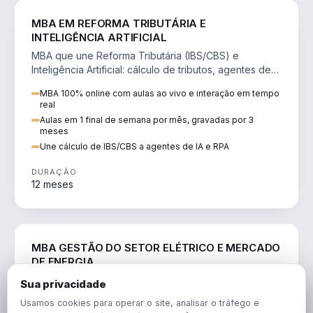
DIREITO
MBA EM REFORMA TRIBUTÁRIA E
INTELIGÊNCIA ARTIFICIAL
MBA que une Reforma Tributária (IBS/CBS) e
Inteligência Artificial: cálculo de tributos, agentes de
IA, RPA e automação da rotina fiscal.
MBA 100% online com aulas ao vivo e interação em tempo
real
Aulas em 1 final de semana por mês, gravadas por 3
meses
Une cálculo de IBS/CBS a agentes de IA e RPA
DURAÇÃO
12 meses
ENGENHARIA
MBA GESTÃO DO SETOR ELÉTRICO E MERCADO
DE ENERGIA
MBA que forma para o setor elétrico e o mercado de
Sua privacidade
energia: regulação, comercialização, geração,
Usamos cookies para operar o site, analisar o tráfego e
transmissão e revisão tarifária.