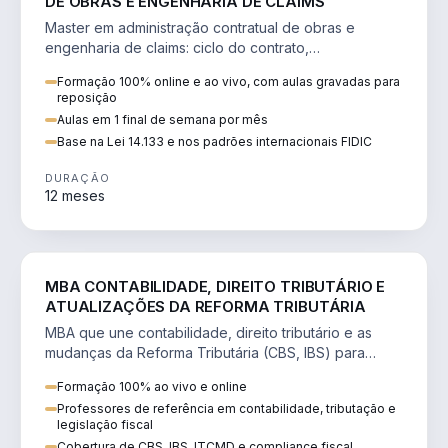
DE OBRAS E ENGENHARIA DE CLAIMS
Master em administração contratual de obras e
engenharia de claims: ciclo do contrato,
fundamentação de pleitos, delay analysis e FIDIC.
Formação 100% online e ao vivo, com aulas gravadas para
reposição
Aulas em 1 final de semana por mês
Base na Lei 14.133 e nos padrões internacionais FIDIC
DURAÇÃO
12 meses
DIREITO
MBA CONTABILIDADE, DIREITO TRIBUTÁRIO E
ATUALIZAÇÕES DA REFORMA TRIBUTÁRIA
MBA que une contabilidade, direito tributário e as
mudanças da Reforma Tributária (CBS, IBS) para
atuação estratégica no novo cenário.
Formação 100% ao vivo e online
Professores de referência em contabilidade, tributação e
legislação fiscal
Cobertura de CBS, IBS, ITCMD e compliance fiscal