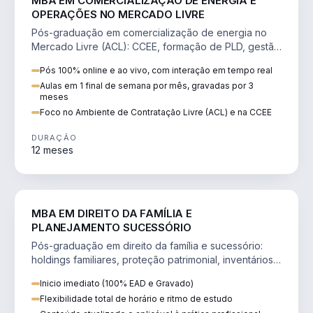
MBA EM COMERCIALIZAÇÃO DE ENERGIA E
OPERAÇÕES NO MERCADO LIVRE
Pós-graduação em comercialização de energia no
Mercado Livre (ACL): CCEE, formação de PLD, gestão
de risco e migração de clientes.
Pós 100% online e ao vivo, com interação em tempo real
Aulas em 1 final de semana por mês, gravadas por 3
meses
Foco no Ambiente de Contratação Livre (ACL) e na CCEE
DURAÇÃO
12 meses
DIREITO
MBA EM DIREITO DA FAMÍLIA E
PLANEJAMENTO SUCESSÓRIO
Pós-graduação em direito da família e sucessório:
holdings familiares, proteção patrimonial, inventários
e tributação da sucessão.
Inicio imediato (100% EAD e Gravado)
Flexibilidade total de horário e ritmo de estudo