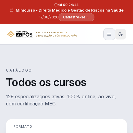
Pular para o conteúdo
4d 09:24:13
Minicurso - Direito Médico e Gestão de Riscos na Saúde
12/08/2026
Cadastre-se →
ESCOLA BRASILEIRA DE
GRADUAÇÃO E PÓS-GRADUAÇÃO
CATÁLOGO
Todos os cursos
129 especializações ativas, 100% online, ao vivo,
com certificação MEC.
FORMATO