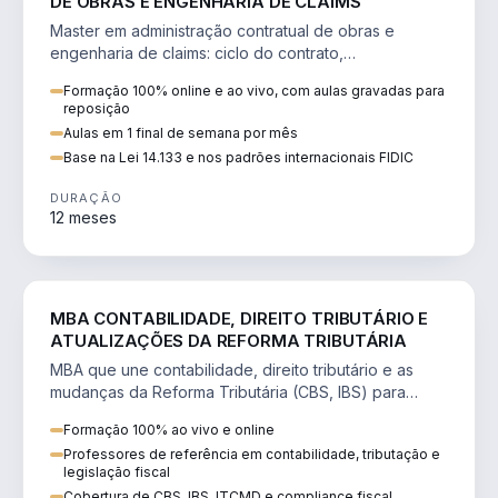
DE OBRAS E ENGENHARIA DE CLAIMS
Master em administração contratual de obras e
engenharia de claims: ciclo do contrato,
fundamentação de pleitos, delay analysis e FIDIC.
Formação 100% online e ao vivo, com aulas gravadas para
reposição
Aulas em 1 final de semana por mês
Base na Lei 14.133 e nos padrões internacionais FIDIC
DURAÇÃO
12 meses
DIREITO
MBA CONTABILIDADE, DIREITO TRIBUTÁRIO E
ATUALIZAÇÕES DA REFORMA TRIBUTÁRIA
MBA que une contabilidade, direito tributário e as
mudanças da Reforma Tributária (CBS, IBS) para
atuação estratégica no novo cenário.
Formação 100% ao vivo e online
Professores de referência em contabilidade, tributação e
legislação fiscal
Cobertura de CBS, IBS, ITCMD e compliance fiscal