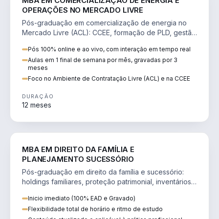
MBA EM COMERCIALIZAÇÃO DE ENERGIA E
OPERAÇÕES NO MERCADO LIVRE
Pós-graduação em comercialização de energia no
Mercado Livre (ACL): CCEE, formação de PLD, gestão
de risco e migração de clientes.
Pós 100% online e ao vivo, com interação em tempo real
Aulas em 1 final de semana por mês, gravadas por 3
meses
Foco no Ambiente de Contratação Livre (ACL) e na CCEE
DURAÇÃO
12 meses
DIREITO
MBA EM DIREITO DA FAMÍLIA E
PLANEJAMENTO SUCESSÓRIO
Pós-graduação em direito da família e sucessório:
holdings familiares, proteção patrimonial, inventários
e tributação da sucessão.
Inicio imediato (100% EAD e Gravado)
Flexibilidade total de horário e ritmo de estudo