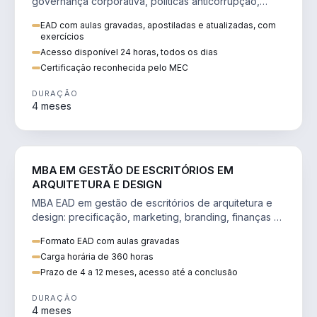
governança corporativa, políticas anticorrupção,
melhoria contínua e IA aplicada a processos.
EAD com aulas gravadas, apostiladas e atualizadas, com
exercícios
Acesso disponível 24 horas, todos os dias
Certificação reconhecida pelo MEC
DURAÇÃO
4 meses
ENGENHARIA
MBA EM GESTÃO DE ESCRITÓRIOS EM
ARQUITETURA E DESIGN
MBA EAD em gestão de escritórios de arquitetura e
design: precificação, marketing, branding, finanças e
gestão de equipes criativas.
Formato EAD com aulas gravadas
Carga horária de 360 horas
Prazo de 4 a 12 meses, acesso até a conclusão
DURAÇÃO
4 meses