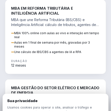
DIREITO
MBA EM REFORMA TRIBUTÁRIA E
INTELIGÊNCIA ARTIFICIAL
MBA que une Reforma Tributária (IBS/CBS) e
Inteligência Artificial: cálculo de tributos, agentes de
IA, RPA e automação da rotina fiscal.
MBA 100% online com aulas ao vivo e interação em tempo
real
Aulas em 1 final de semana por mês, gravadas por 3
meses
Une cálculo de IBS/CBS a agentes de IA e RPA
DURAÇÃO
12 meses
ENGENHARIA
MBA GESTÃO DO SETOR ELÉTRICO E MERCADO
DE ENERGIA
MBA que forma para o setor elétrico e o mercado de
Sua privacidade
energia: regulação, comercialização, geração,
Usamos cookies para operar o site, analisar o tráfego e
transmissão e revisão tarifária.