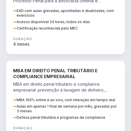
Processo Penal para a advocacia criminal e
concursos jurídicos.
EAD com aulas gravadas, apostiladas e atualizadas, com
exercícios
Acesso disponível 24 horas, todos os dias
Certificação reconhecida pelo MEC
DURAÇÃO
4 meses
DIREITO
MBA EM DIREITO PENAL TRIBUTÁRIO E
COMPLIANCE EMPRESARIAL
MBA em direito penal tributário e compliance
empresarial: prevenção à lavagem de dinheiro,
crimes tributários e auditoria.
MBA 100% online e ao vivo, com interação em tempo real
Aulas em apenas 1 final de semana por mês, gravadas por
3 meses
Defesa penal tributária e programas de compliance
DURAÇÃO