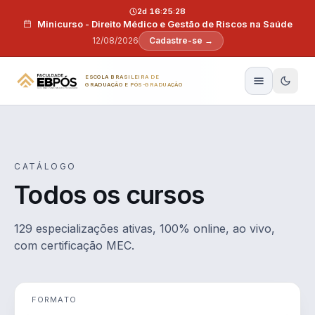
Pular para o conteúdo
2d 16:25:27
Minicurso - Direito Médico e Gestão de Riscos na Saúde
12/08/2026
Cadastre-se →
ESCOLA BRASILEIRA DE
GRADUAÇÃO E PÓS-GRADUAÇÃO
CATÁLOGO
Todos os cursos
129 especializações ativas, 100% online, ao vivo,
com certificação MEC.
FORMATO