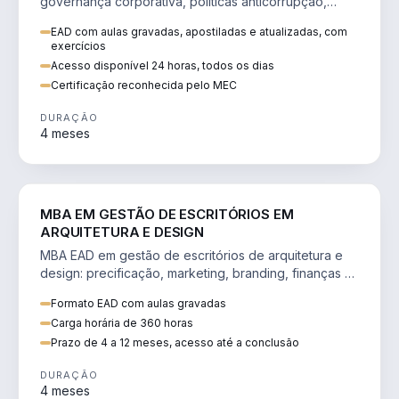
governança corporativa, políticas anticorrupção,
melhoria contínua e IA aplicada a processos.
EAD com aulas gravadas, apostiladas e atualizadas, com
exercícios
Acesso disponível 24 horas, todos os dias
Certificação reconhecida pelo MEC
DURAÇÃO
4 meses
ENGENHARIA
MBA EM GESTÃO DE ESCRITÓRIOS EM
ARQUITETURA E DESIGN
MBA EAD em gestão de escritórios de arquitetura e
design: precificação, marketing, branding, finanças e
gestão de equipes criativas.
Formato EAD com aulas gravadas
Carga horária de 360 horas
Prazo de 4 a 12 meses, acesso até a conclusão
DURAÇÃO
4 meses