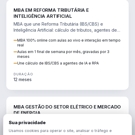
DIREITO
MBA EM REFORMA TRIBUTÁRIA E
INTELIGÊNCIA ARTIFICIAL
MBA que une Reforma Tributária (IBS/CBS) e
Inteligência Artificial: cálculo de tributos, agentes de
IA, RPA e automação da rotina fiscal.
MBA 100% online com aulas ao vivo e interação em tempo
real
Aulas em 1 final de semana por mês, gravadas por 3
meses
Une cálculo de IBS/CBS a agentes de IA e RPA
DURAÇÃO
12 meses
ENGENHARIA
MBA GESTÃO DO SETOR ELÉTRICO E MERCADO
DE ENERGIA
MBA que forma para o setor elétrico e o mercado de
Sua privacidade
energia: regulação, comercialização, geração,
Usamos cookies para operar o site, analisar o tráfego e
transmissão e revisão tarifária.