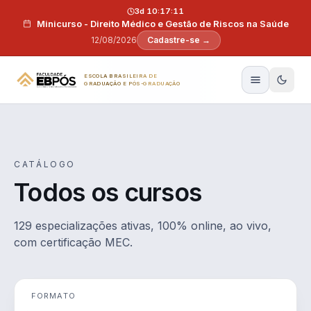
Pular para o conteúdo
3d 10:17:10
Minicurso - Direito Médico e Gestão de Riscos na Saúde
12/08/2026
Cadastre-se →
ESCOLA BRASILEIRA DE
GRADUAÇÃO E PÓS-GRADUAÇÃO
CATÁLOGO
Todos os cursos
129 especializações ativas, 100% online, ao vivo,
com certificação MEC.
FORMATO