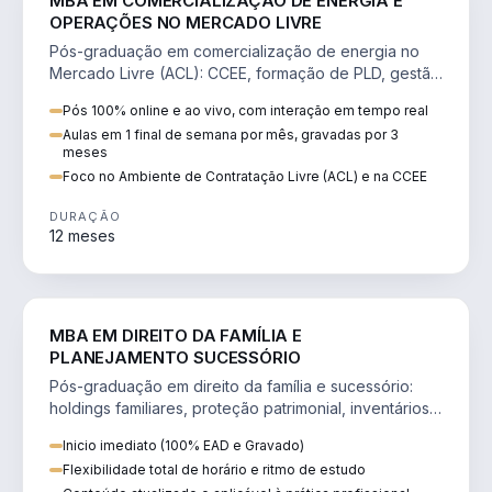
MBA EM COMERCIALIZAÇÃO DE ENERGIA E
OPERAÇÕES NO MERCADO LIVRE
Pós-graduação em comercialização de energia no
Mercado Livre (ACL): CCEE, formação de PLD, gestão
de risco e migração de clientes.
Pós 100% online e ao vivo, com interação em tempo real
Aulas em 1 final de semana por mês, gravadas por 3
meses
Foco no Ambiente de Contratação Livre (ACL) e na CCEE
DURAÇÃO
12 meses
DIREITO
MBA EM DIREITO DA FAMÍLIA E
PLANEJAMENTO SUCESSÓRIO
Pós-graduação em direito da família e sucessório:
holdings familiares, proteção patrimonial, inventários
e tributação da sucessão.
Inicio imediato (100% EAD e Gravado)
Flexibilidade total de horário e ritmo de estudo