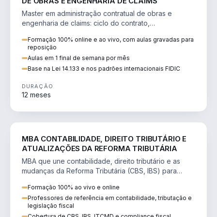
DE OBRAS E ENGENHARIA DE CLAIMS
Master em administração contratual de obras e
engenharia de claims: ciclo do contrato,
fundamentação de pleitos, delay analysis e FIDIC.
Formação 100% online e ao vivo, com aulas gravadas para
reposição
Aulas em 1 final de semana por mês
Base na Lei 14.133 e nos padrões internacionais FIDIC
DURAÇÃO
12 meses
DIREITO
MBA CONTABILIDADE, DIREITO TRIBUTÁRIO E
ATUALIZAÇÕES DA REFORMA TRIBUTÁRIA
MBA que une contabilidade, direito tributário e as
mudanças da Reforma Tributária (CBS, IBS) para
atuação estratégica no novo cenário.
Formação 100% ao vivo e online
Professores de referência em contabilidade, tributação e
legislação fiscal
Cobertura de CBS, IBS, ITCMD e compliance fiscal