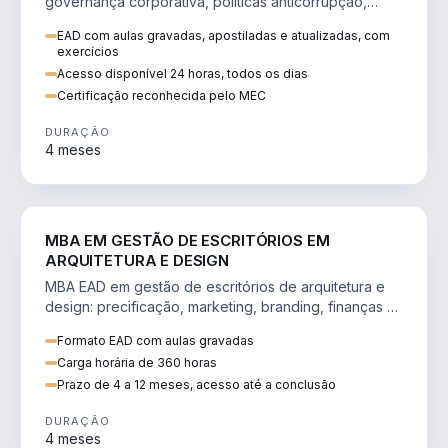
governança corporativa, políticas anticorrupção,
melhoria contínua e IA aplicada a processos.
EAD com aulas gravadas, apostiladas e atualizadas, com
exercícios
Acesso disponível 24 horas, todos os dias
Certificação reconhecida pelo MEC
DURAÇÃO
4 meses
ENGENHARIA
MBA EM GESTÃO DE ESCRITÓRIOS EM
ARQUITETURA E DESIGN
MBA EAD em gestão de escritórios de arquitetura e
design: precificação, marketing, branding, finanças e
gestão de equipes criativas.
Formato EAD com aulas gravadas
Carga horária de 360 horas
Prazo de 4 a 12 meses, acesso até a conclusão
DURAÇÃO
4 meses