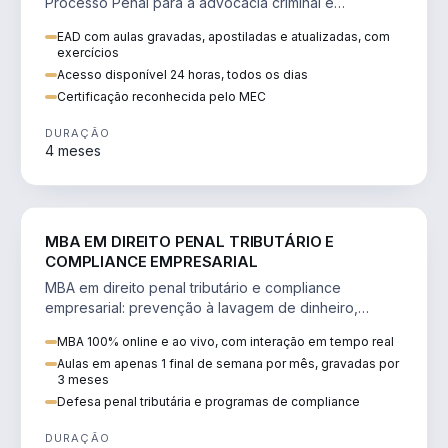
Processo Penal para a advocacia criminal e
concursos jurídicos.
EAD com aulas gravadas, apostiladas e atualizadas, com
exercícios
Acesso disponível 24 horas, todos os dias
Certificação reconhecida pelo MEC
DURAÇÃO
4 meses
DIREITO
MBA EM DIREITO PENAL TRIBUTÁRIO E
COMPLIANCE EMPRESARIAL
MBA em direito penal tributário e compliance
empresarial: prevenção à lavagem de dinheiro,
crimes tributários e auditoria.
MBA 100% online e ao vivo, com interação em tempo real
Aulas em apenas 1 final de semana por mês, gravadas por
3 meses
Defesa penal tributária e programas de compliance
DURAÇÃO