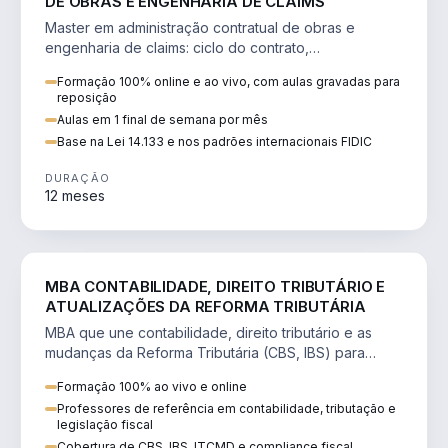
DE OBRAS E ENGENHARIA DE CLAIMS
Master em administração contratual de obras e
engenharia de claims: ciclo do contrato,
fundamentação de pleitos, delay analysis e FIDIC.
Formação 100% online e ao vivo, com aulas gravadas para
reposição
Aulas em 1 final de semana por mês
Base na Lei 14.133 e nos padrões internacionais FIDIC
DURAÇÃO
12 meses
DIREITO
MBA CONTABILIDADE, DIREITO TRIBUTÁRIO E
ATUALIZAÇÕES DA REFORMA TRIBUTÁRIA
MBA que une contabilidade, direito tributário e as
mudanças da Reforma Tributária (CBS, IBS) para
atuação estratégica no novo cenário.
Formação 100% ao vivo e online
Professores de referência em contabilidade, tributação e
legislação fiscal
Cobertura de CBS, IBS, ITCMD e compliance fiscal