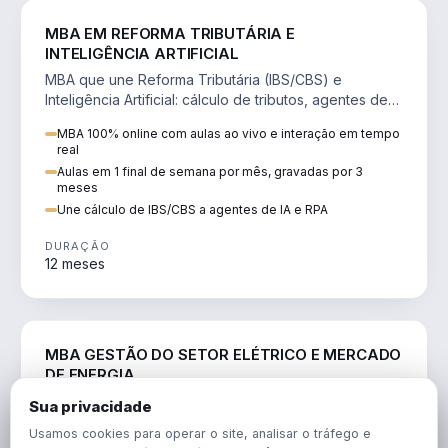
DIREITO
MBA EM REFORMA TRIBUTÁRIA E
INTELIGÊNCIA ARTIFICIAL
MBA que une Reforma Tributária (IBS/CBS) e
Inteligência Artificial: cálculo de tributos, agentes de
IA, RPA e automação da rotina fiscal.
MBA 100% online com aulas ao vivo e interação em tempo
real
Aulas em 1 final de semana por mês, gravadas por 3
meses
Une cálculo de IBS/CBS a agentes de IA e RPA
DURAÇÃO
12 meses
ENGENHARIA
MBA GESTÃO DO SETOR ELÉTRICO E MERCADO
DE ENERGIA
MBA que forma para o setor elétrico e o mercado de
Sua privacidade
energia: regulação, comercialização, geração,
Usamos cookies para operar o site, analisar o tráfego e
transmissão e revisão tarifária.