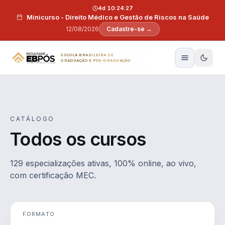
Pular para o conteúdo
4d 10:24:26
Minicurso - Direito Médico e Gestão de Riscos na Saúde
12/08/2026
Cadastre-se →
ESCOLA BRASILEIRA DE
GRADUAÇÃO E PÓS-GRADUAÇÃO
CATÁLOGO
Todos os cursos
129 especializações ativas, 100% online, ao vivo,
com certificação MEC.
FORMATO