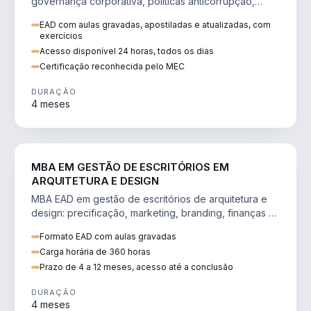
governança corporativa, políticas anticorrupção,
melhoria contínua e IA aplicada a processos.
EAD com aulas gravadas, apostiladas e atualizadas, com
exercícios
Acesso disponível 24 horas, todos os dias
Certificação reconhecida pelo MEC
DURAÇÃO
4 meses
ENGENHARIA
MBA EM GESTÃO DE ESCRITÓRIOS EM
ARQUITETURA E DESIGN
MBA EAD em gestão de escritórios de arquitetura e
design: precificação, marketing, branding, finanças e
gestão de equipes criativas.
Formato EAD com aulas gravadas
Carga horária de 360 horas
Prazo de 4 a 12 meses, acesso até a conclusão
DURAÇÃO
4 meses