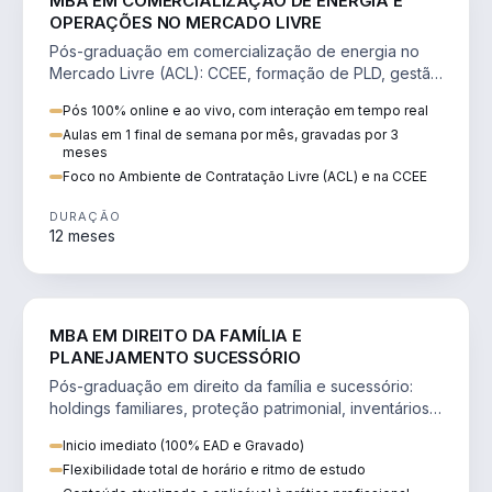
MBA EM COMERCIALIZAÇÃO DE ENERGIA E
OPERAÇÕES NO MERCADO LIVRE
Pós-graduação em comercialização de energia no
Mercado Livre (ACL): CCEE, formação de PLD, gestão
de risco e migração de clientes.
Pós 100% online e ao vivo, com interação em tempo real
Aulas em 1 final de semana por mês, gravadas por 3
meses
Foco no Ambiente de Contratação Livre (ACL) e na CCEE
DURAÇÃO
12 meses
DIREITO
MBA EM DIREITO DA FAMÍLIA E
PLANEJAMENTO SUCESSÓRIO
Pós-graduação em direito da família e sucessório:
holdings familiares, proteção patrimonial, inventários
e tributação da sucessão.
Inicio imediato (100% EAD e Gravado)
Flexibilidade total de horário e ritmo de estudo