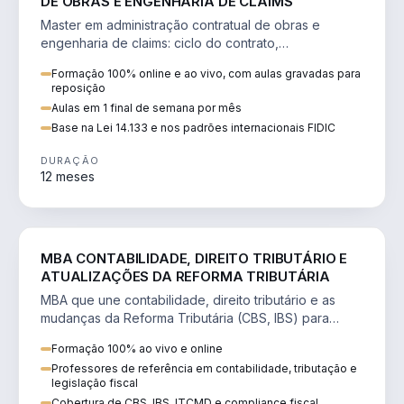
DE OBRAS E ENGENHARIA DE CLAIMS
Master em administração contratual de obras e
engenharia de claims: ciclo do contrato,
fundamentação de pleitos, delay analysis e FIDIC.
Formação 100% online e ao vivo, com aulas gravadas para
reposição
Aulas em 1 final de semana por mês
Base na Lei 14.133 e nos padrões internacionais FIDIC
DURAÇÃO
12 meses
DIREITO
MBA CONTABILIDADE, DIREITO TRIBUTÁRIO E
ATUALIZAÇÕES DA REFORMA TRIBUTÁRIA
MBA que une contabilidade, direito tributário e as
mudanças da Reforma Tributária (CBS, IBS) para
atuação estratégica no novo cenário.
Formação 100% ao vivo e online
Professores de referência em contabilidade, tributação e
legislação fiscal
Cobertura de CBS, IBS, ITCMD e compliance fiscal