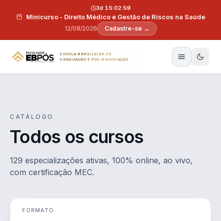
Pular para o conteúdo
3d 15:02:58
Minicurso - Direito Médico e Gestão de Riscos na Saúde
12/08/2026
Cadastre-se →
ESCOLA BRASILEIRA DE
GRADUAÇÃO E PÓS-GRADUAÇÃO
CATÁLOGO
Todos os cursos
129 especializações ativas, 100% online, ao vivo,
com certificação MEC.
FORMATO