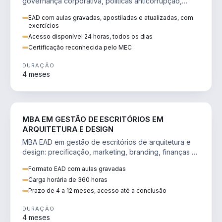
governança corporativa, políticas anticorrupção,
melhoria contínua e IA aplicada a processos.
EAD com aulas gravadas, apostiladas e atualizadas, com
exercícios
Acesso disponível 24 horas, todos os dias
Certificação reconhecida pelo MEC
DURAÇÃO
4 meses
ENGENHARIA
MBA EM GESTÃO DE ESCRITÓRIOS EM
ARQUITETURA E DESIGN
MBA EAD em gestão de escritórios de arquitetura e
design: precificação, marketing, branding, finanças e
gestão de equipes criativas.
Formato EAD com aulas gravadas
Carga horária de 360 horas
Prazo de 4 a 12 meses, acesso até a conclusão
DURAÇÃO
4 meses