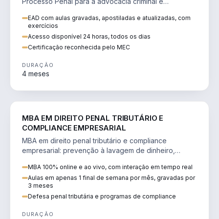
Processo Penal para a advocacia criminal e
concursos jurídicos.
EAD com aulas gravadas, apostiladas e atualizadas, com
exercícios
Acesso disponível 24 horas, todos os dias
Certificação reconhecida pelo MEC
DURAÇÃO
4 meses
DIREITO
MBA EM DIREITO PENAL TRIBUTÁRIO E
COMPLIANCE EMPRESARIAL
MBA em direito penal tributário e compliance
empresarial: prevenção à lavagem de dinheiro,
crimes tributários e auditoria.
MBA 100% online e ao vivo, com interação em tempo real
Aulas em apenas 1 final de semana por mês, gravadas por
3 meses
Defesa penal tributária e programas de compliance
DURAÇÃO