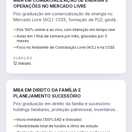
MBA EM COMERCIALIZAÇÃO DE ENERGIA E
OPERAÇÕES NO MERCADO LIVRE
Pós-graduação em comercialização de energia no
Mercado Livre (ACL): CCEE, formação de PLD, gestão
de risco e migração de clientes.
Pós 100% online e ao vivo, com interação em tempo real
Aulas em 1 final de semana por mês, gravadas por 3
meses
Foco no Ambiente de Contratação Livre (ACL) e na CCEE
DURAÇÃO
12 meses
DIREITO
MBA EM DIREITO DA FAMÍLIA E
PLANEJAMENTO SUCESSÓRIO
Pós-graduação em direito da família e sucessório:
holdings familiares, proteção patrimonial, inventários
e tributação da sucessão.
Inicio imediato (100% EAD e Gravado)
Flexibilidade total de horário e ritmo de estudo