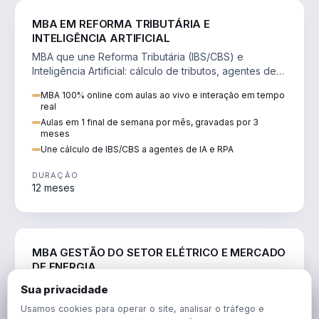
DIREITO
MBA EM REFORMA TRIBUTÁRIA E
INTELIGÊNCIA ARTIFICIAL
MBA que une Reforma Tributária (IBS/CBS) e
Inteligência Artificial: cálculo de tributos, agentes de
IA, RPA e automação da rotina fiscal.
MBA 100% online com aulas ao vivo e interação em tempo
real
Aulas em 1 final de semana por mês, gravadas por 3
meses
Une cálculo de IBS/CBS a agentes de IA e RPA
DURAÇÃO
12 meses
ENGENHARIA
MBA GESTÃO DO SETOR ELÉTRICO E MERCADO
DE ENERGIA
MBA que forma para o setor elétrico e o mercado de
Sua privacidade
energia: regulação, comercialização, geração,
Usamos cookies para operar o site, analisar o tráfego e
transmissão e revisão tarifária.