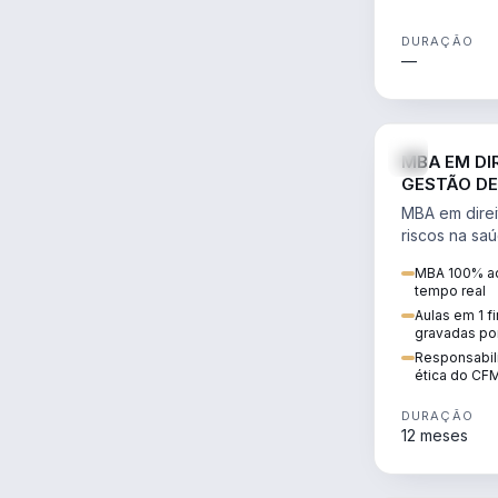
DURAÇÃO
—
MBA EM DI
GESTÃO DE
MBA em direi
riscos na sa
civil e penal
MBA 100% ao
judicializaç
tempo real
patrimonial.
Aulas em 1 f
gravadas po
Responsabili
ética do CF
DURAÇÃO
12 meses