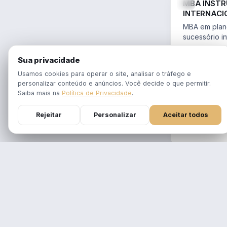
MBA INST
INTERNACI
PLANEJAME
MBA em plane
SUCESSÓR
sucessório in
trusts e offs
MBA 100% ao
14.754/2023 
Sua privacidade
tempo real
Aulas em 1 f
Usamos cookies para operar o site, analisar o tráfego e
gravadas po
personalizar conteúdo e anúncios. Você decide o que permitir.
Atualizado p
Saiba mais na
Política de Privacidade
.
Reforma Trib
Rejeitar
Personalizar
Aceitar todos
DURAÇÃO
12 meses