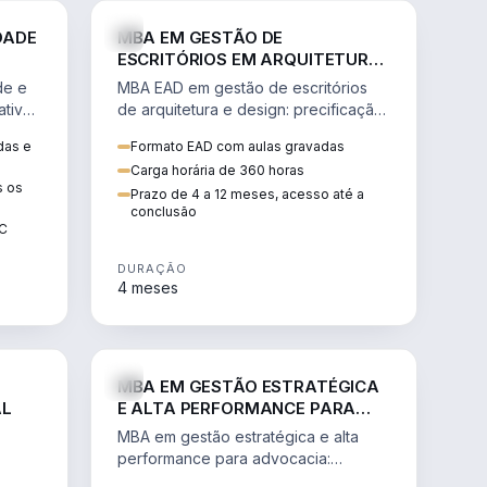
GESTÃO
ENGENHARIA
DADE
MBA EM GESTÃO DE
ESCRITÓRIOS EM ARQUITETURA
E DESIGN
de e
MBA EAD em gestão de escritórios
tiva,
de arquitetura e design: precificação,
a
marketing, branding, finanças e
das e
Formato EAD com aulas gravadas
sos.
gestão de equipes criativas.
Carga horária de 360 horas
s os
Prazo de 4 a 12 meses, acesso até a
conclusão
EC
DURAÇÃO
4 meses
AGRO
DIREITO
MBA EM GESTÃO ESTRATÉGICA
AL
E ALTA PERFORMANCE PARA
ADVOCACIA
MBA em gestão estratégica e alta
performance para advocacia:
 e
transformar o escritório num negócio