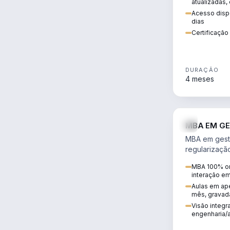
atualizadas,
Acesso dispo
dias
Certificaçã
DURAÇÃO
4 meses
MBA EM GE
MBA em gestã
regularizaçã
avaliação de
MBA 100% on
ambiental em
interação e
infraestrutura
Aulas em ape
mês, gravad
Visão integra
engenharia/a