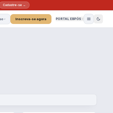
Cadastre-se →
so
Inscreva-se agora
PORTAL EBPÓS