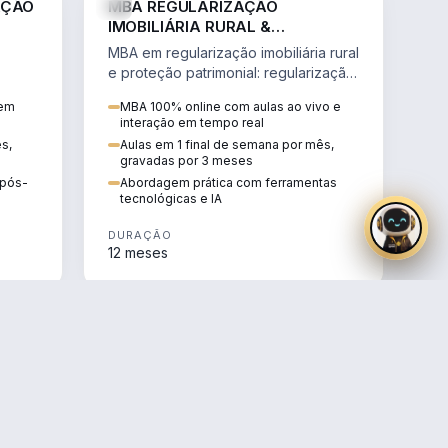
AÇÃO
MBA REGULARIZAÇÃO
IMOBILIÁRIA RURAL &
PROTEÇÃO PATRIMONIAL
MBA em regularização imobiliária rural
e proteção patrimonial: regularização
fundiária, contratos agrários e holding
 em
MBA 100% online com aulas ao vivo e
rural.
interação em tempo real
ês,
Aulas em 1 final de semana por mês,
gravadas por 3 meses
e pós-
Abordagem prática com ferramentas
tecnológicas e IA
DURAÇÃO
12 meses
AGRO
AGRO