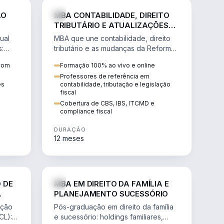
NHARIA
DIREITO
ÃO
MBA CONTABILIDADE, DIREITO
TRIBUTÁRIO E ATUALIZAÇÕES
DA REFORMA TRIBUTÁRIA
ual
MBA que une contabilidade, direito
s:
tributário e as mudanças da Reforma
ão de
Tributária (CBS, IBS) para atuação
 com
Formação 100% ao vivo e online
estratégica no novo cenário.
Professores de referência em
ês
contabilidade, tributação e legislação
fiscal
Cobertura de CBS, IBS, ITCMD e
compliance fiscal
DURAÇÃO
12 meses
NHARIA
DIREITO
 DE
MBA EM DIREITO DA FAMÍLIA E
PLANEJAMENTO SUCESSÓRIO
ação
Pós-graduação em direito da família
CL):
e sucessório: holdings familiares,