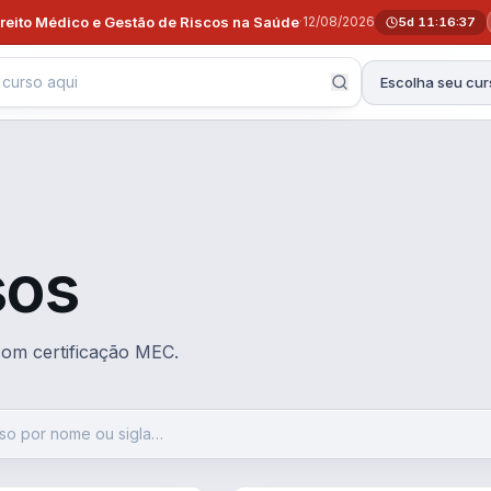
ireito Médico e Gestão de Riscos na Saúde
·
12/08/2026
5d 11:16:36
Escolha seu cur
sos
 com certificação MEC.