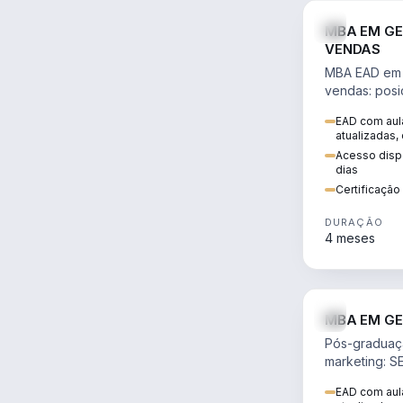
MBA EM GE
VENDAS
MBA EAD em 
vendas: posi
precificação,
EAD com aula
comportamen
atualizadas,
era digital.
Acesso dispo
dias
Certificaçã
DURAÇÃO
4 meses
MBA EM GE
Pós-graduaç
marketing: S
neuromarketi
EAD com aula
decisões ori