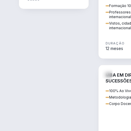
internacional:
Formação 10
regularização
Professores 
transnacional
internaciona
Vistos, cida
internacional
DURAÇÃO
12 meses
MBA EM DIR
SUCESSÕES
CONTEMP
100% Ao Viv
Metodologia
Corpo Docen