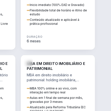
 de
proteção patrimonial, inventários e
Inicio imediato (100% EAD e Gravado)
tributação da sucessão.
Flexibilidade total de horário e ritmo de
ês,
estudo
Conteúdo atualizado e aplicável à
 Livre
prática profissional
DURAÇÃO
6 meses
IREITO
DIREITO
IO E
MBA EM DIREITO IMOBILIÁRIO E
IL
PATRIMONIAL
tório
MBA em direito imobiliário e
patrimonial: holding imobiliária,
io e
incorporações, loteamentos,
 em
MBA 100% online e ao vivo, com
contratos e impactos da Reforma
interação em tempo real
Tributária.
ês,
Aulas em 1 final de semana por mês,
gravadas por 3 meses
Atualizado pela Reforma Tributária (EC