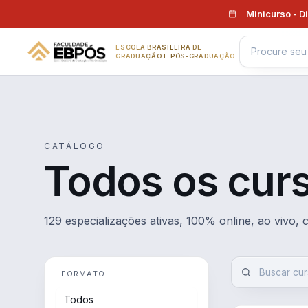
Pular para o conteúdo
Minicurso - D
ESCOLA BRASILEIRA DE
GRADUAÇÃO E PÓS-GRADUAÇÃO
CATÁLOGO
Todos os cur
129 especializações ativas, 100% online, ao vivo,
FORMATO
Todos