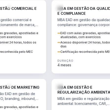
VENDA E MARKETING
STÃO COMERCIAL E
MBA EM GESTÃO DA QUALI
E COMPLIANCE
gestão comercial e
MBA EAD em gestão da qualida
cionamento de marca,
compliance: governança corpora
 marketing digital e
políticas anticorrupção, melhori
s gravadas, apostiladas e
EAD com aulas gravadas, apostila
to do consumidor na
contínua e IA aplicada a proces
 com exercícios
atualizadas, com exercícios
nível 24 horas, todos os
Acesso disponível 24 horas, todo
dias
o reconhecida pelo MEC
Certificação reconhecida pelo M
DURAÇÃO
4 meses
VENDA E MARKETING
STÃO DE MARKETING
MBA EM GESTÃO E
REGULARIZAÇÃO AMBIENT
ão EAD em gestão de
EO, branding, inbound,
MBA em gestão e regularização
ng e métricas web para
ambiental: licenciamento, CAR,
s gravadas, apostiladas e
entadas por dados.
EIA/RIMA, georreferenciamento