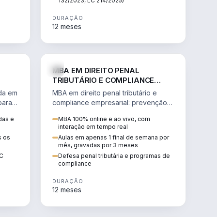
132/2023, LC 214/2025)
DURAÇÃO
12 meses
IREITO
DIREITO
MBA EM DIREITO PENAL
TRIBUTÁRIO E COMPLIANCE
EMPRESARIAL
ada em
MBA em direito penal tributário e
para a
compliance empresarial: prevenção à
lavagem de dinheiro, crimes
das e
MBA 100% online e ao vivo, com
tributários e auditoria.
interação em tempo real
s os
Aulas em apenas 1 final de semana por
mês, gravadas por 3 meses
EC
Defesa penal tributária e programas de
compliance
DURAÇÃO
12 meses