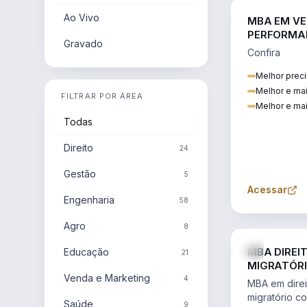
Ao Vivo
MBA EM VE
PERFORMA
Gravado
Confira
Melhor preci
Melhor e ma
FILTRAR POR ÁREA
Melhor e mai
Todas
Direito
24
Gestão
5
Acessar
Engenharia
58
Agro
8
MBA DIREI
Educação
21
MIGRATÓRI
Venda e Marketing
INTERNACI
4
MBA em direit
migratório c
Saúde
9