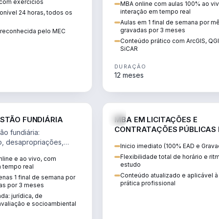
 com exercícios
MBA online com aulas 100% ao viv
perícia ambiental com ArcGIS, Q
interação em tempo real
nível 24 horas, todos os
SiCAR.
Aulas em 1 final de semana por m
gravadas por 3 meses
o reconhecida pelo MEC
Conteúdo prático com ArcGIS, QG
SiCAR
DURAÇÃO
12 meses
AGRO
D
STÃO FUNDIÁRIA
MBA EM LICITAÇÕES E
CONTRATAÇÕES PÚBLICAS
o fundiária:
ATUALIDADE
o, desapropriações,
Inicio imediato (100% EAD e Grava
 imóveis e licenciamento
Flexibilidade total de horário e ri
line e ao vivo, com
 projetos de
estudo
m tempo real
.
Conteúdo atualizado e aplicável à
nas 1 final de semana por
prática profissional
as por 3 meses
da: jurídica, de
valiação e socioambiental