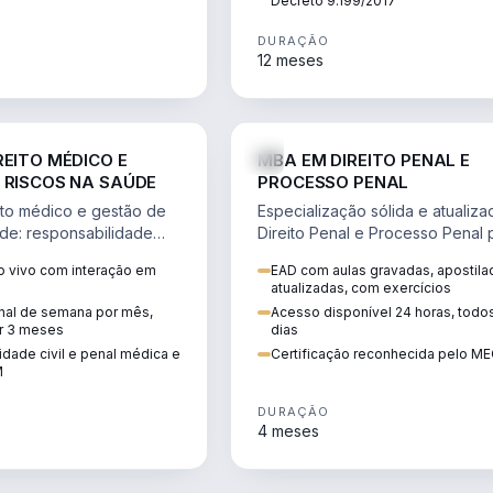
Decreto 9.199/2017
DURAÇÃO
12 meses
DIREITO
D
REITO MÉDICO E
MBA EM DIREITO PENAL E
 RISCOS NA SAÚDE
PROCESSO PENAL
to médico e gestão de
Especialização sólida e atualiz
úde: responsabilidade
Direito Penal e Processo Penal 
, ética do CFM,
advocacia criminal e concursos
 vivo com interação em
EAD com aulas gravadas, apostila
ão e planejamento
jurídicos.
atualizadas, com exercícios
inal de semana por mês,
Acesso disponível 24 horas, todo
r 3 meses
dias
dade civil e penal médica e
Certificação reconhecida pelo M
M
DURAÇÃO
4 meses