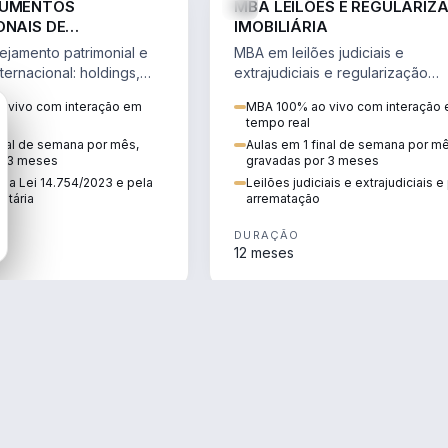
RUMENTOS
MBA LEILÕES E REGULARIZ
ONAIS DE
IMOBILIÁRIA
NTO PATRIMONIAL &
jamento patrimonial e
MBA em leilões judiciais e
IO
ternacional: holdings,
extrajudiciais e regularização
hore sob a Lei
imobiliária, com due diligence,
 vivo com interação em
MBA 100% ao vivo com interação
e a Reforma Tributária.
alienação fiduciária e pós-
tempo real
arrematação.
inal de semana por mês,
Aulas em 1 final de semana por m
r 3 meses
gravadas por 3 meses
ela Lei 14.754/2023 e pela
Leilões judiciais e extrajudiciais 
utária
arrematação
DURAÇÃO
12 meses
ENGENHARIA