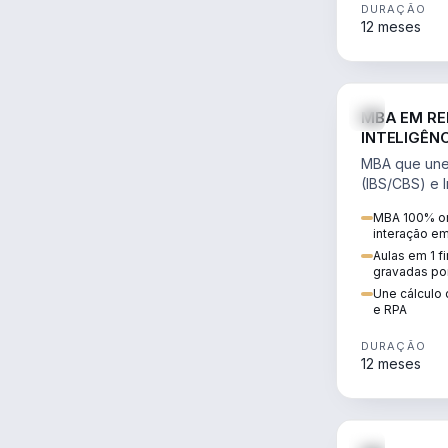
DURAÇÃO
12 meses
MBA EM RE
INTELIGÊNC
MBA que une 
(IBS/CBS) e In
cálculo de tr
MBA 100% on
RPA e automaç
interação e
Aulas em 1 f
gravadas po
Une cálculo 
e RPA
DURAÇÃO
12 meses