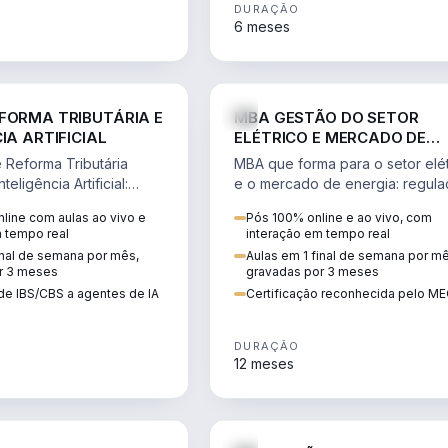
DURAÇÃO
6 meses
DIREITO
ENGE
FORMA TRIBUTÁRIA E
MBA GESTÃO DO SETOR
IA ARTIFICIAL
ELÉTRICO E MERCADO DE
ENERGIA
Reforma Tributária
MBA que forma para o setor elét
teligência Artificial:
e o mercado de energia: regula
ibutos, agentes de IA,
comercialização, geração,
line com aulas ao vivo e
Pós 100% online e ao vivo, com
ão da rotina fiscal.
transmissão e revisão tarifária.
m tempo real
interação em tempo real
inal de semana por mês,
Aulas em 1 final de semana por m
r 3 meses
gravadas por 3 meses
de IBS/CBS a agentes de IA
Certificação reconhecida pelo M
DURAÇÃO
12 meses
DIREITO
D