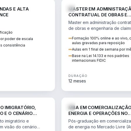
ENGE
NDAS E ALTA
MASTER EM ADMINISTRAÇ
NCE
CONTRATUAL DE OBRAS E
ENGENHARIA DE CLAIMS
Master em administração contrat
de obras e engenharia de claim
ficação
ciclo do contrato, fundamentaç
Formação 100% online e ao vivo,
ior poder de escala
pleitos, delay analysis e FIDIC.
aulas gravadas para reposição
s consistência
Aulas em 1 final de semana por m
Base na Lei 14.133 e nos padrões
internacionais FIDIC
DURAÇÃO
12 meses
DIREITO
ENGE
TO IMIGRATÓRIO,
MBA EM COMERCIALIZAÇÃO
O E O CENÁRIO
ENERGIA E OPERAÇÕES NO
ONAL
MERCADO LIVRE
o imigratório e
Pós-graduação em comercializ
om visão do cenário
de energia no Mercado Livre (A