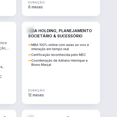
DURAÇÃO
6 meses
NHARIA
DIREITO
MBA HOLDING, PLANEJAMENTO
SOCIETÁRIO & SUCESSÓRIO
rico
MBA 100% online com aulas ao vivo e
ção,
interação em tempo real
Certificação reconhecida pelo MEC
Coordenação de Adriano Henrique e
Bruno Marçal
ês,
EC
DURAÇÃO
12 meses
IREITO
DIREITO