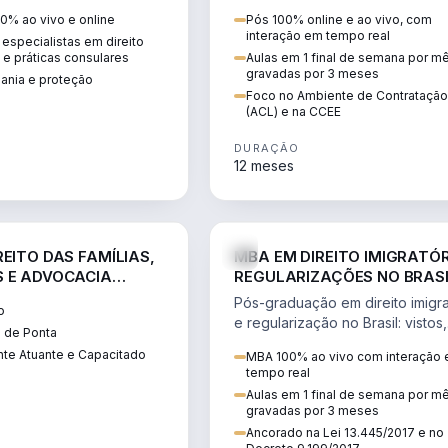
 vistos, cidadania,
CCEE, formação de PLD, gestão
0% ao vivo e online
Pós 100% online e ao vivo, com
 e consultoria
risco e migração de clientes.
interação em tempo real
especialistas em direito
.
l e práticas consulares
Aulas em 1 final de semana por m
gravadas por 3 meses
dania e proteção
Foco no Ambiente de Contratação
(ACL) e na CCEE
DURAÇÃO
12 meses
DIREITO
D
EITO DAS FAMÍLIAS,
MBA EM DIREITO IMIGRATÓR
 E ADVOCACIA
REGULARIZAÇÕES NO BRAS
ORÂNEA
Pós-graduação em direito imigra
o
e regularização no Brasil: vistos,
 de Ponta
residência, naturalização, refúg
te Atuante e Capacitado
MBA 100% ao vivo com interação
tributação do imigrante.
tempo real
Aulas em 1 final de semana por m
gravadas por 3 meses
Ancorado na Lei 13.445/2017 e no