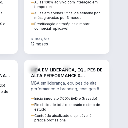
o,
Aulas 100% ao vivo com interação em
GIS e
escalável, lucrativo e bem
tempo real
precificado.
ês,
Aulas em apenas 1 final de semana por
mês, gravadas por 3 meses
IS e
Precificação estratégica e motor
comercial replicável
DURAÇÃO
12 meses
IREITO
VENDA E MARKETING
MBA EM LIDERANÇA, EQUIPES DE
 NA
ALTA PERFORMANCE &
BRANDING
MBA em liderança, equipes de alta
do)
performance e branding, com gestão
tmo de
por resultados, liderança humanizada
Inicio imediato (100% EAD e Gravado)
e comunicação persuasiva.
Flexibilidade total de horário e ritmo de
estudo
Conteúdo atualizado e aplicável à
prática profissional